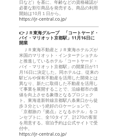
日など）を基に、年齢などの資格確認が
必要な割引商品を発売する。商品の利用
開始は10月１日から。
https://jr-central.co.jp/
👉ＪＲ東海グループ 「コートヤード・
バイ・マリオット京都駅」11月16日に
開業
ＪＲ東海不動産とＪＲ東海ホテルズが
米国のマリオット・インターナショナル
と推進しているホテル「コートヤード・
バイ・マリオット京都駅」の開業日が11
月16日に決定した。同ホテルは、従来の
駅ビルや保有不動産を活用した開発とは
異なり、新たに取得した不動産を活用し
て事業を展開することで、沿線都市の価
値を向上させる象徴となるプロジェク
ト。東海道新幹線京都駅八条東口から徒
歩３分という絶好のロケーションで、
「京都旅の『拠点』となるホテル」をコ
ンセプトに、全10タイプ、計270の客室
を用意する。宿泊予約は公式サイトで受
付中。
https://jr-central.co.jp/