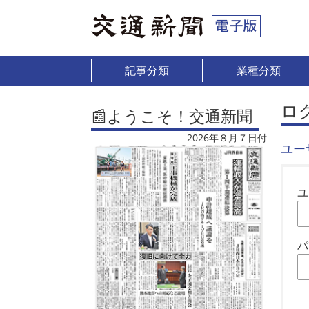
記事分類
業種分類
ロ
📰ようこそ！交通新聞
2026年８月７日付
ユー
ユ
パ