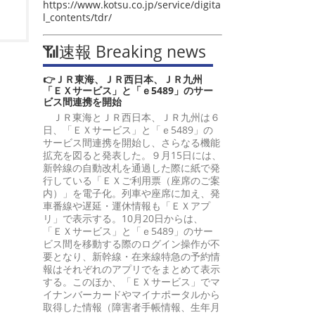
https://www.kotsu.co.jp/service/digita
l_contents/tdr/
📶速報 Breaking news
👉ＪＲ東海、ＪＲ西日本、ＪＲ九州
「ＥＸサービス」と「ｅ5489」のサー
ビス間連携を開始
ＪＲ東海とＪＲ西日本、ＪＲ九州は６
日、「ＥＸサービス」と「ｅ5489」の
サービス間連携を開始し、さらなる機能
拡充を図ると発表した。９月15日には、
新幹線の自動改札を通過した際に紙で発
行している「ＥＸご利用票（座席のご案
内）」を電子化。列車や座席に加え、発
車番線や遅延・運休情報も「ＥＸアプ
リ」で表示する。10月20日からは、
「ＥＸサービス」と「ｅ5489」のサー
ビス間を移動する際のログイン操作が不
要となり、新幹線・在来線特急の予約情
報はそれぞれのアプリでをまとめて表示
する。このほか、「ＥＸサービス」でマ
イナンバーカードやマイナポータルから
取得した情報（障害者手帳情報、生年月