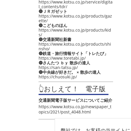
https://www.kotsu.co.jp/service/digita
l_contents/tdr/
🔵ＪＲガゼット
https://www.kotsu.co.jp/products/gaz
ette/
🔵こどものほん
https://www.kotsu.co.jp/products/kid
s/
🔵交通新聞社新書
https://www.kotsu.co.jp/products/shi
nsho/
🔵鉄道・旅行情報サイト「トレたび」
https://www.toretabi.jp/
🔵さんたつ ｂｙ 散歩の達人
https://san-tatsu.jp/
🔵中央線が好きだ。 × 散歩の達人
https://chuosuki.jp/
👆おしえて！ 電子版
交通新聞電子版サービスについてご紹介
https://www.kotsu.co.jp/newspaper_t
opics/2021/post_4048.html
弊社では、お客様の当サイトに