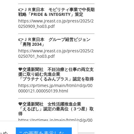
👉ＪＲ東日本 モビリティ事業で中長期
戦略「PRIDE & INTEGRITY」策定
https://www.jreast.co.jp/press/2025/2
0250909_ho03.pdf
👉ＪＲ東日本 グループ経営ビジョン
「勇翔 2034」
https://www.jreast.co.jp/press/2025/2
0250701_ho03.pdf
💖交通新聞社 不妊治療と仕事の両立支
援に取り組む先進企業
「プラチナくるみんプラス」認定を取得
https://prtimes.jp/main/html/rd/p/00
0000121.000050139.html
💖交通新聞社 女性活躍推進企業
「えるぼし」認定の最高位（３つ星）取
得
https://prtimes.jp/main/html/rd/p/00
0000105.000050139.html
ため
この画面を表示しな