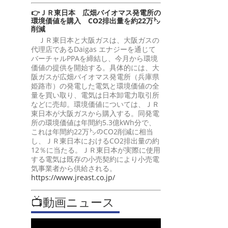
👉ＪＲ東日本 広畑バイオマス発電所の
環境価値を購入 CO2排出量を約22万㌧
削減
ＪＲ東日本と大阪ガスは、大阪ガスの
代理店であるDaigas エナジーを通じて
バーチャルPPAを締結し、今月から環境
価値の提供を開始する。具体的には、大
阪ガスが広畑バイオマス発電所（兵庫県
姫路市）の発電した電気と環境価値の全
量を買い取り、電気は日本卸電力取引所
などに売却。環境価値については、ＪＲ
東日本が大阪ガスから購入する。同発電
所の環境価値は年間約5.3億kWh分で、
これは年間約22万㌧のCO2削減に相当
し、ＪＲ東日本におけるCO2排出量の約
12％に当たる。ＪＲ東日本が実際に使用
する電気は既存の小売契約により小売電
気事業者から供給される。
https://www.jreast.co.jp/
📺動画ニュース