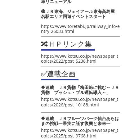
車リニューアル
🔴ＪＲ東海、ジェイアール東海髙島屋
名駅エリア回遊イベントスタート
https://www.toretabi.jp/railway_info/e
ntry-26033.html
🔀ＨＰリンク集
https://www.kotsu.co.jp/newspaper_t
opics/2022/post_5238.html
✅連載企画
🔶連載 ＪＲ貨物「梅田峠に挑む～ＪＲ
貨物 プッシュ・プル運転導入～」
https://www.kotsu.co.jp/newspaper_t
opics/2026/post_10188.html
🔶連載 ＪＲフルーツパーク仙台あらは
まの挑戦―果実に託す復興と未来―
https://www.kotsu.co.jp/newspaper_t
opics/2025/post_9768.html