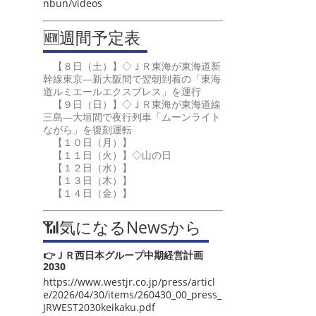
nbun/videos
🆕週間予定表
【８日（土）】◇ＪＲ東海が東海道新
幹線東京―新大阪間で翌朝到着の「東海
道ルミエールエクスプレス」を運行
【９日（日）】◇ＪＲ東海が東海道線
三島―大垣間で夜行列車「ムーンライト
ながら」を復刻運転
【１０日（月）】
【１１日（火）】◇山の日
【１２日（水）】
【１３日（木）】
【１４日（金）】
📶気になるNewsから
👉ＪＲ西日本グループ中期経営計画
2030
https://www.westjr.co.jp/press/articl
e/2026/04/30/items/260430_00_press_
JRWEST2030keikaku.pdf