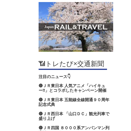
📶トレたび×交通新聞
注目のニュース👇
🔴ＪＲ東日本 人気アニメ「ハイキュ
ー‼」とコラボしたキャンペーン開催
🔴ＪＲ東日本 五能線全線開通９０周年
記念式典
🔴ＪＲ西日本 「山口ＤＣ」観光列車で
盛り上げ
🔴ＪＲ四国 ８０００系アンパンマン列