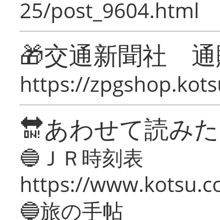
25/post_9604.html
🎁交通新聞社 通
https://zpgshop.kots
🔛あわせて読み
🔵ＪＲ時刻表
https://www.kotsu.co
🔵旅の手帖