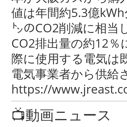
値は年間約5.3億kW
㌧のCO2削減に相当
CO2排出量の約12
際に使用する電気は
電気事業者から供給
https://www.jreast.co
📺動画ニュース