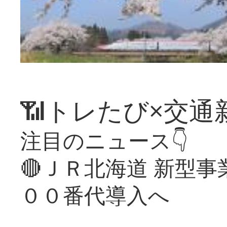
📶トレたび×交通
注目のニュース👇
🔴ＪＲ北海道 新型
００番代導入へ