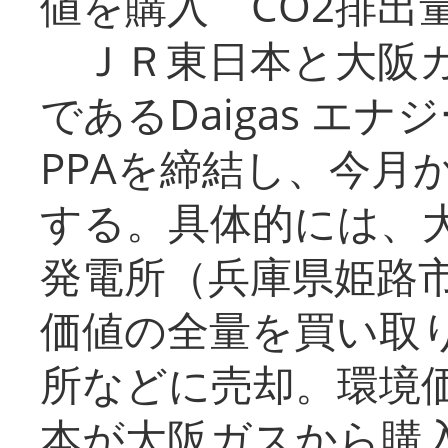
値を購入 CO2排出
ＪＲ東日本と大阪ガ
であるDaigas エ
PPAを締結し、今月
する。具体的には、
発電所（兵庫県姫路
価値の全量を買い取
所などに売却。環境
本が大阪ガスから購