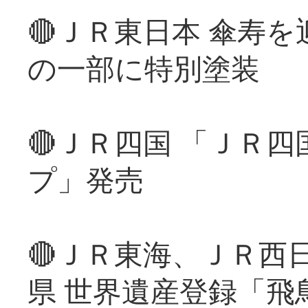
🔴ＪＲ東日本 傘寿
の一部に特別塗装
🔴ＪＲ四国 「ＪＲ
プ」発売
🔴ＪＲ東海、ＪＲ西
県 世界遺産登録「飛