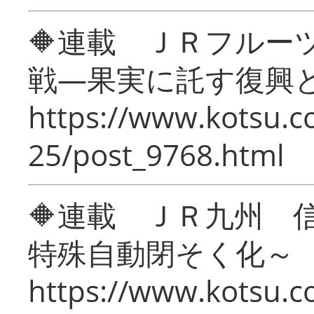
🔶連載 ＪＲフルー
戦―果実に託す復興
https://www.kotsu.c
25/post_9768.html
🔶連載 ＪＲ九州 
特殊自動閉そく化～
https://www.kotsu.c