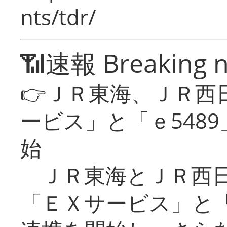
nts/tdr/
📶速報 Breaking 
👉ＪＲ東海、ＪＲ西
ービス」と「ｅ548
始
ＪＲ東海とＪＲ西日
「ＥＸサービス」と「