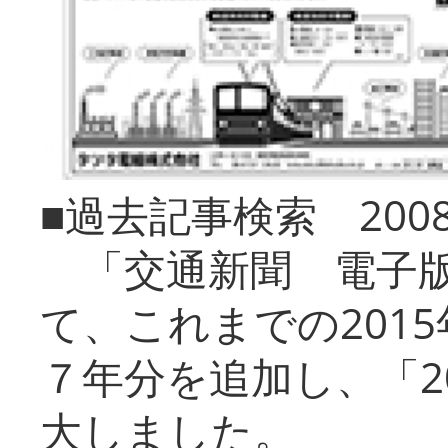
■過去記事検索 20
「交通新聞 電子版
て、これまでの201
７年分を追加し、「2
大しました