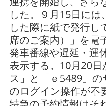
連携を開始し、さら
した。９月15日には
した際に紙で発行し
席のご案内）」を電
発車番線や遅延・運
表示する。10月20
ス」と「ｅ5489」
のログイン操作が不
特急の予約情報はそ