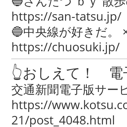
🔵さんたつ ｂｙ 散
https://san-tatsu.jp/
🔵中央線が好きだ。 
https://chuosuki.jp/
👆おしえて！ 電
交通新聞電子版サー
https://www.kotsu.c
21/post_4048.html