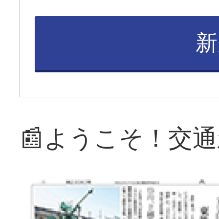
新
📰ようこそ！交