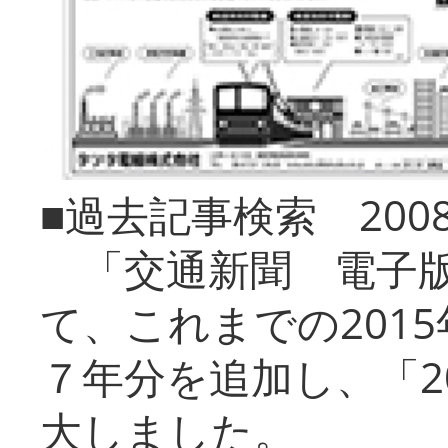
■過去記事検索 20
「交通新聞 電子版
て、これまでの201
７年分を追加し、「2
大しました