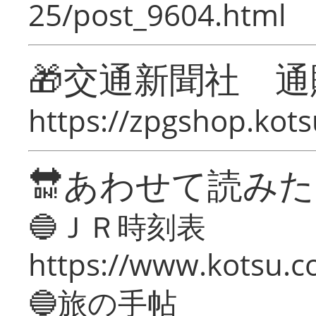
25/post_9604.html
🎁交通新聞社 通
https://zpgshop.kots
🔛あわせて読み
🔵ＪＲ時刻表
https://www.kotsu.co
🔵旅の手帖