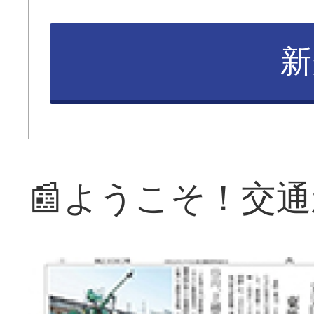
新
📰ようこそ！交