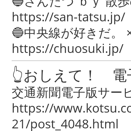
🔵さんたつ ｂｙ 散
https://san-tatsu.jp/
🔵中央線が好きだ。 
https://chuosuki.jp/
👆おしえて！ 電
交通新聞電子版サー
https://www.kotsu.c
21/post_4048.html