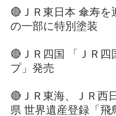
🔴ＪＲ東日本 傘寿
の一部に特別塗装
🔴ＪＲ四国 「ＪＲ
プ」発売
🔴ＪＲ東海、ＪＲ西
県 世界遺産登録「飛