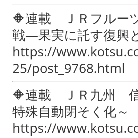
🔶連載 ＪＲフルー
戦―果実に託す復興
https://www.kotsu.c
25/post_9768.html
🔶連載 ＪＲ九州 
特殊自動閉そく化～
https://www.kotsu.c