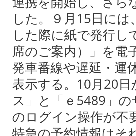
連携を開始し、さら
した。９月15日には
した際に紙で発行し
席のご案内）」を電
発車番線や遅延・運
表示する。10月20
ス」と「ｅ5489」
のログイン操作が不
特急の予約情報はそ