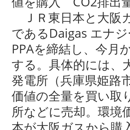
値を購入 CO2排出
ＪＲ東日本と大阪ガ
であるDaigas エ
PPAを締結し、今月
する。具体的には、
発電所（兵庫県姫路
価値の全量を買い取
所などに売却。環境
本が大阪ガスから購