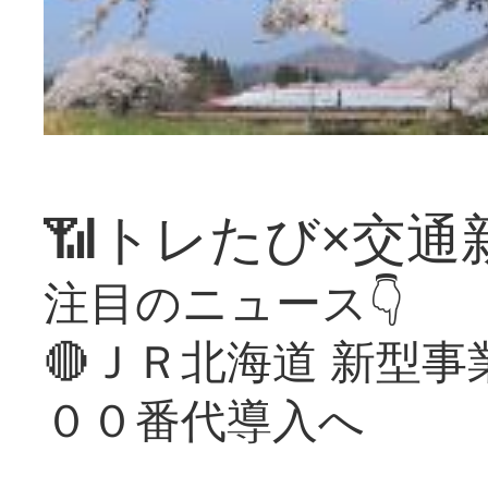
📶トレたび×交通
注目のニュース👇
🔴ＪＲ北海道 新型
００番代導入へ