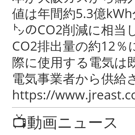
値は年間約5.3億kW
㌧のCO2削減に相当
CO2排出量の約12
際に使用する電気は
電気事業者から供給
https://www.jreast.co
📺動画ニュース