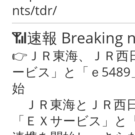
nts/tdr/
📶速報 Breaking 
👉ＪＲ東海、ＪＲ西
ービス」と「ｅ548
始
ＪＲ東海とＪＲ西日
「ＥＸサービス」と「