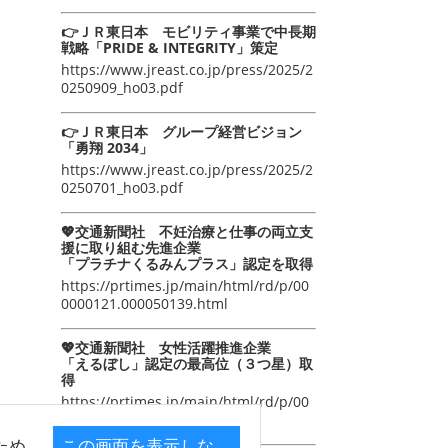
👉ＪＲ東日本 モビリティ事業で中長期
戦略「PRIDE & INTEGRITY」策定
https://www.jreast.co.jp/press/2025/2
0250909_ho03.pdf
👉ＪＲ東日本 グループ経営ビジョン
「勇翔 2034」
https://www.jreast.co.jp/press/2025/2
0250701_ho03.pdf
💖交通新聞社 不妊治療と仕事の両立支
援に取り組む先進企業
「プラチナくるみんプラス」認定を取得
https://prtimes.jp/main/html/rd/p/00
0000121.000050139.html
💖交通新聞社 女性活躍推進企業
「えるぼし」認定の最高位（３つ星）取
得
https://prtimes.jp/main/html/rd/p/00
0000105.000050139.html
ため
この画面を表示しな