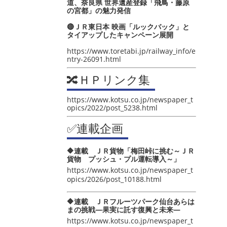
道、奈良県 世界遺産登録「飛鳥・藤原
の宮都」の魅力発信
🔴ＪＲ東日本 映画「ルックバック」と
タイアップしたキャンペーン展開
https://www.toretabi.jp/railway_info/e
ntry-26091.html
🔀ＨＰリンク集
https://www.kotsu.co.jp/newspaper_t
opics/2022/post_5238.html
✅連載企画
🔶連載 ＪＲ貨物「梅田峠に挑む～ＪＲ
貨物 プッシュ・プル運転導入～」
https://www.kotsu.co.jp/newspaper_t
opics/2026/post_10188.html
🔶連載 ＪＲフルーツパーク仙台あらは
まの挑戦―果実に託す復興と未来―
https://www.kotsu.co.jp/newspaper_t