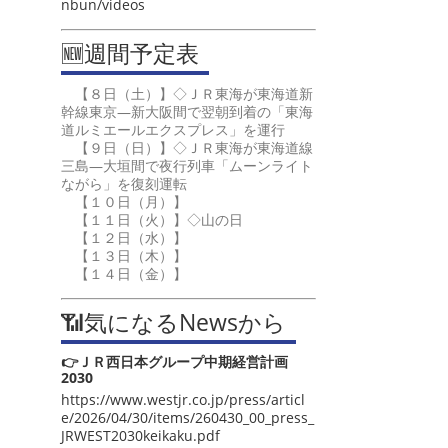
nbun/videos
🆕週間予定表
【８日（土）】◇ＪＲ東海が東海道新
幹線東京―新大阪間で翌朝到着の「東海
道ルミエールエクスプレス」を運行
【９日（日）】◇ＪＲ東海が東海道線
三島―大垣間で夜行列車「ムーンライト
ながら」を復刻運転
【１０日（月）】
【１１日（火）】◇山の日
【１２日（水）】
【１３日（木）】
【１４日（金）】
📶気になるNewsから
👉ＪＲ西日本グループ中期経営計画
2030
https://www.westjr.co.jp/press/articl
e/2026/04/30/items/260430_00_press_
JRWEST2030keikaku.pdf