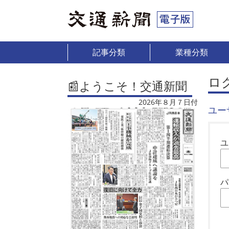
記事分類
業種分類
ロ
📰ようこそ！交通新聞
2026年８月７日付
ユー
ユ
パ