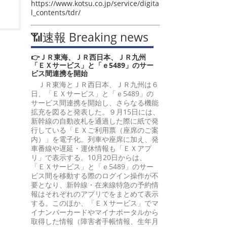
https://www.kotsu.co.jp/service/digita
l_contents/tdr/
📶速報 Breaking news
👉ＪＲ東海、ＪＲ西日本、ＪＲ九州
「ＥＸサービス」と「ｅ5489」のサー
ビス間連携を開始
ＪＲ東海とＪＲ西日本、ＪＲ九州は６
日、「ＥＸサービス」と「ｅ5489」の
サービス間連携を開始し、さらなる機能
拡充を図ると発表した。９月15日には、
新幹線の自動改札を通過した際に紙で発
行している「ＥＸご利用票（座席のご案
内）」を電子化。列車や座席に加え、発
車番線や遅延・運休情報も「ＥＸアプ
リ」で表示する。10月20日からは、
「ＥＸサービス」と「ｅ5489」のサー
ビス間を移動する際のログイン操作が不
要となり、新幹線・在来線特急の予約情
報はそれぞれのアプリでをまとめて表示
する。このほか、「ＥＸサービス」でマ
イナンバーカードやマイナポータルから
取得した情報（障害者手帳情報、生年月