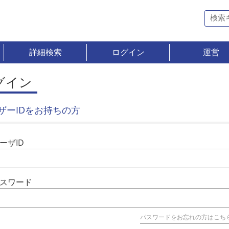
詳細検索
ログイン
運営
グイン
ザーIDをお持ちの方
ーザID
スワード
パスワードをお忘れの方はこち