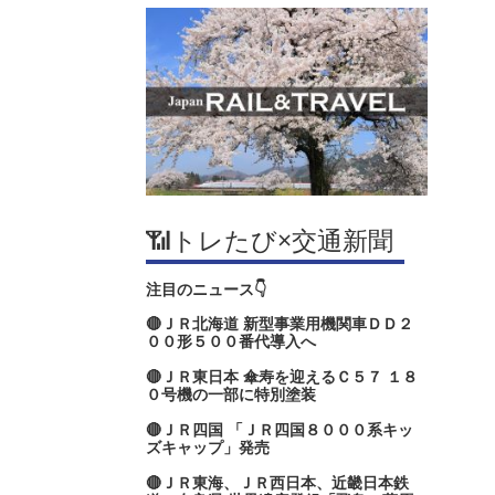
📶トレたび×交通新聞
注目のニュース👇
🔴ＪＲ北海道 新型事業用機関車ＤＤ２
００形５００番代導入へ
🔴ＪＲ東日本 傘寿を迎えるＣ５７ １８
０号機の一部に特別塗装
🔴ＪＲ四国 「ＪＲ四国８０００系キッ
ズキャップ」発売
🔴ＪＲ東海、ＪＲ西日本、近畿日本鉄