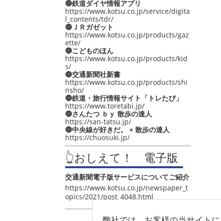
🔵鉄道ダイヤ情報アプリ
https://www.kotsu.co.jp/service/digita
l_contents/tdr/
🔵ＪＲガゼット
https://www.kotsu.co.jp/products/gaz
ette/
🔵こどものほん
https://www.kotsu.co.jp/products/kid
s/
🔵交通新聞社新書
https://www.kotsu.co.jp/products/shi
nsho/
🔵鉄道・旅行情報サイト「トレたび」
https://www.toretabi.jp/
🔵さんたつ ｂｙ 散歩の達人
https://san-tatsu.jp/
🔵中央線が好きだ。 × 散歩の達人
https://chuosuki.jp/
👆おしえて！ 電子版
交通新聞電子版サービスについてご紹介
https://www.kotsu.co.jp/newspaper_t
opics/2021/post_4048.html
弊社では、お客様の当サイトに