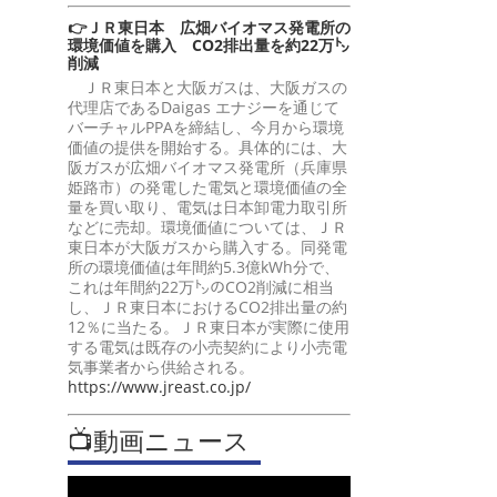
👉ＪＲ東日本 広畑バイオマス発電所の
環境価値を購入 CO2排出量を約22万㌧
削減
ＪＲ東日本と大阪ガスは、大阪ガスの
代理店であるDaigas エナジーを通じて
バーチャルPPAを締結し、今月から環境
価値の提供を開始する。具体的には、大
阪ガスが広畑バイオマス発電所（兵庫県
姫路市）の発電した電気と環境価値の全
量を買い取り、電気は日本卸電力取引所
などに売却。環境価値については、ＪＲ
東日本が大阪ガスから購入する。同発電
所の環境価値は年間約5.3億kWh分で、
これは年間約22万㌧のCO2削減に相当
し、ＪＲ東日本におけるCO2排出量の約
12％に当たる。ＪＲ東日本が実際に使用
する電気は既存の小売契約により小売電
気事業者から供給される。
https://www.jreast.co.jp/
📺動画ニュース