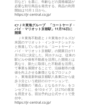
日など）を基に、年齢などの資格確認が
必要な割引商品を発売する。商品の利用
開始は10月１日から。
https://jr-central.co.jp/
👉ＪＲ東海グループ 「コートヤード・
バイ・マリオット京都駅」11月16日に
開業
ＪＲ東海不動産とＪＲ東海ホテルズが
米国のマリオット・インターナショナル
と推進しているホテル「コートヤード・
バイ・マリオット京都駅」の開業日が11
月16日に決定した。同ホテルは、従来の
駅ビルや保有不動産を活用した開発とは
異なり、新たに取得した不動産を活用し
て事業を展開することで、沿線都市の価
値を向上させる象徴となるプロジェク
ト。東海道新幹線京都駅八条東口から徒
歩３分という絶好のロケーションで、
「京都旅の『拠点』となるホテル」をコ
ンセプトに、全10タイプ、計270の客室
を用意する。宿泊予約は公式サイトで受
付中。
https://jr-central.co.jp/