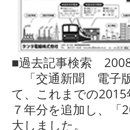
■過去記事検索 20
「交通新聞 電子版
て、これまでの201
７年分を追加し、「2
大しました