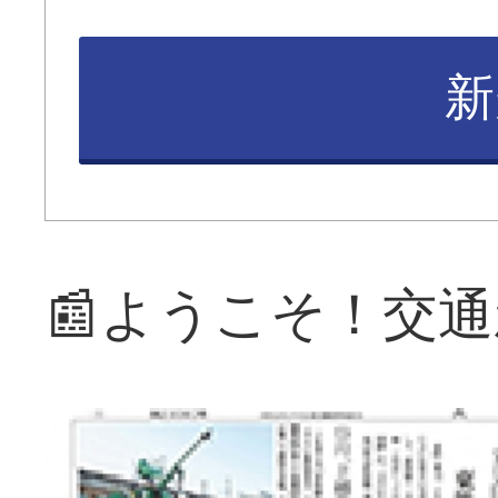
新
📰ようこそ！交