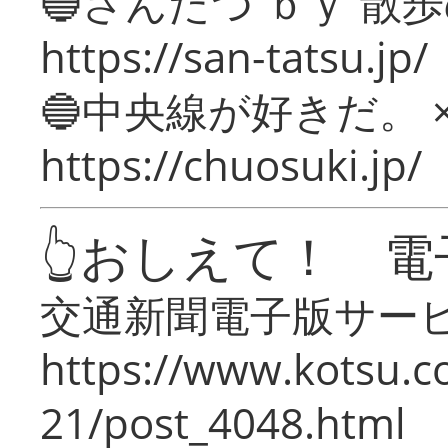
🔵さんたつ ｂｙ 散
https://san-tatsu.jp/
🔵中央線が好きだ。 
https://chuosuki.jp/
👆おしえて！ 電
交通新聞電子版サー
https://www.kotsu.c
21/post_4048.html