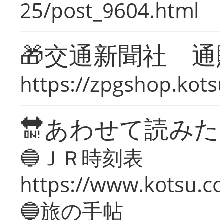
25/post_9604.html
🎁交通新聞社 通
https://zpgshop.kots
🔛あわせて読み
🔵ＪＲ時刻表
https://www.kotsu.co
🔵旅の手帖