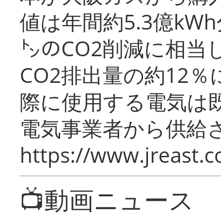
値は年間約5.3億kW
㌧のCO2削減に相当
CO2排出量の約12
際に使用する電気は
電気事業者から供給
https://www.jreast.co
📺動画ニュース