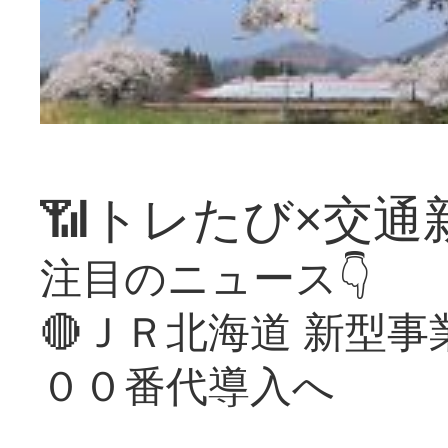
📶トレたび×交通
注目のニュース👇
🔴ＪＲ北海道 新型
００番代導入へ