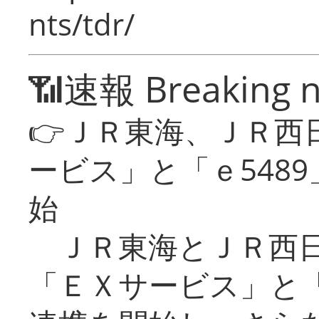
nts/tdr/
📶速報 Breaking 
👉ＪＲ東海、ＪＲ西
ービス」と「ｅ548
始
ＪＲ東海とＪＲ西日
「ＥＸサービス」と「