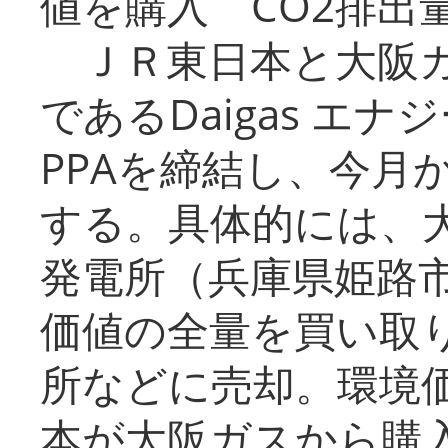
値を購入 CO2排出
ＪＲ東日本と大阪ガ
であるDaigas エ
PPAを締結し、今月
する。具体的には、
発電所（兵庫県姫路
価値の全量を買い取
所などに売却。環境
本が大阪ガスから購