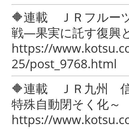
🔶連載 ＪＲフルー
戦―果実に託す復興
https://www.kotsu.c
25/post_9768.html
🔶連載 ＪＲ九州 
特殊自動閉そく化～
https://www.kotsu.c