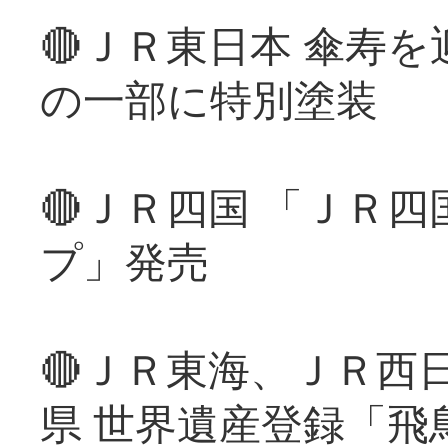
🔴ＪＲ東日本 傘寿
の一部に特別塗装
🔴ＪＲ四国 「ＪＲ
プ」発売
🔴ＪＲ東海、ＪＲ西
県 世界遺産登録「飛