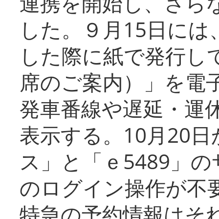
連携を開始し、さら
した。９月15日には
した際に紙で発行し
席のご案内）」を電
発車番線や遅延・運
表示する。10月20
ス」と「ｅ5489」
のログイン操作が不
特急の予約情報はそ