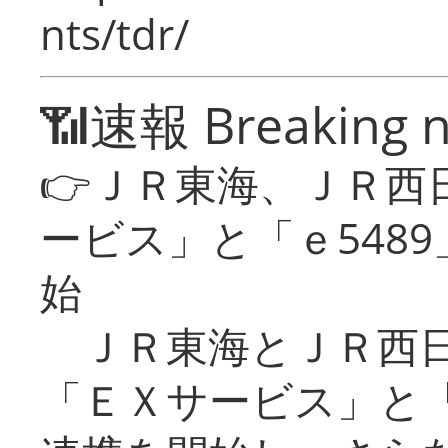
nts/tdr/
📶速報 Breaking 
👉ＪＲ東海、ＪＲ西
ービス」と「ｅ548
始
ＪＲ東海とＪＲ西日
「ＥＸサービス」と「