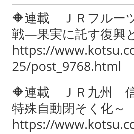
🔶連載 ＪＲフルー
戦―果実に託す復興
https://www.kotsu.c
25/post_9768.html
🔶連載 ＪＲ九州 
特殊自動閉そく化～
https://www.kotsu.c