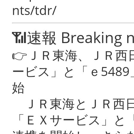
nts/tdr/
📶速報 Breaking 
👉ＪＲ東海、ＪＲ西
ービス」と「ｅ548
始
ＪＲ東海とＪＲ西日
「ＥＸサービス」と「