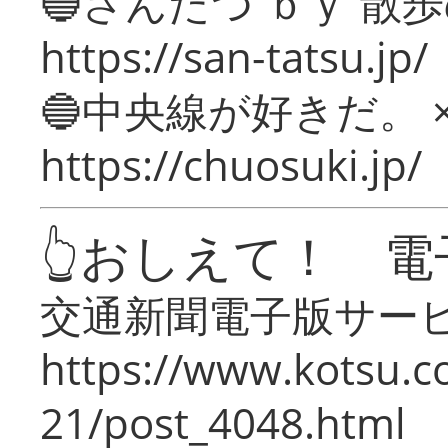
🔵さんたつ ｂｙ 散
https://san-tatsu.jp/
🔵中央線が好きだ。 
https://chuosuki.jp/
👆おしえて！ 電
交通新聞電子版サー
https://www.kotsu.c
21/post_4048.html