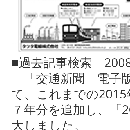
■過去記事検索 20
「交通新聞 電子版
て、これまでの201
７年分を追加し、「2
大しました