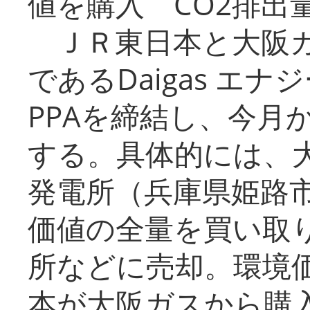
値を購入 CO2排出
ＪＲ東日本と大阪ガ
であるDaigas エ
PPAを締結し、今月
する。具体的には、
発電所（兵庫県姫路
価値の全量を買い取
所などに売却。環境
本が大阪ガスから購