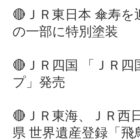
🔴ＪＲ東日本 傘寿
の一部に特別塗装
🔴ＪＲ四国 「ＪＲ
プ」発売
🔴ＪＲ東海、ＪＲ西
県 世界遺産登録「飛