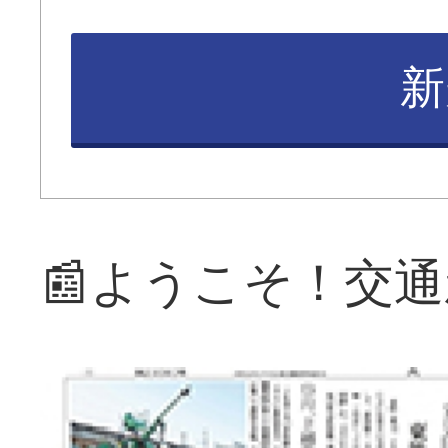
新
📰ようこそ！交