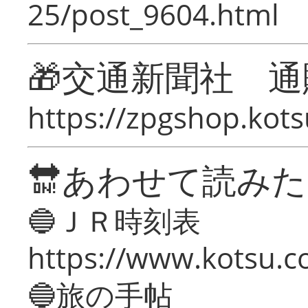
25/post_9604.html
🎁交通新聞社 通
https://zpgshop.kots
🔛あわせて読み
🔵ＪＲ時刻表
https://www.kotsu.co
🔵旅の手帖