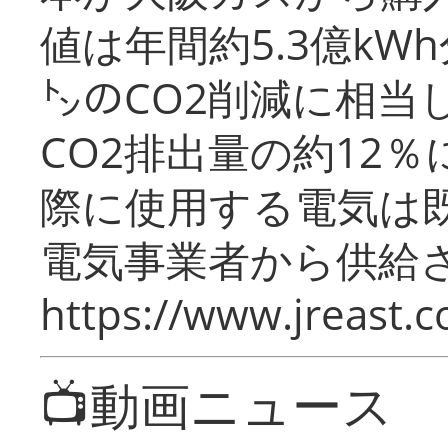
値は年間約5.3億kW
㌧のCO2削減に相当
CO2排出量の約12
際に使用する電気は
電気事業者から供給
https://www.jreast.co
📺動画ニュース