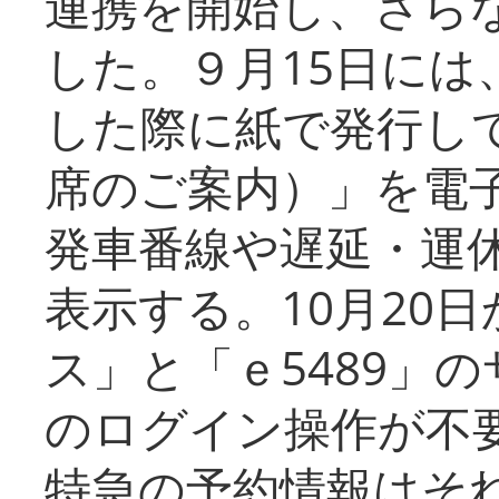
連携を開始し、さら
した。９月15日には
した際に紙で発行し
席のご案内）」を電
発車番線や遅延・運
表示する。10月20
ス」と「ｅ5489」
のログイン操作が不
特急の予約情報はそ