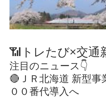
📶トレたび×交通
注目のニュース👇
🔴ＪＲ北海道 新型
００番代導入へ