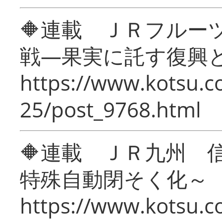
🔶連載 ＪＲフルー
戦―果実に託す復興
https://www.kotsu.c
25/post_9768.html
🔶連載 ＪＲ九州 
特殊自動閉そく化～
https://www.kotsu.c