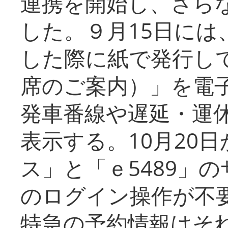
連携を開始し、さら
した。９月15日には
した際に紙で発行し
席のご案内）」を電
発車番線や遅延・運
表示する。10月20
ス」と「ｅ5489」
のログイン操作が不
特急の予約情報はそ