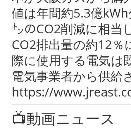
値は年間約5.3億kW
㌧のCO2削減に相当
CO2排出量の約12
際に使用する電気は
電気事業者から供給
https://www.jreast.co
📺動画ニュース