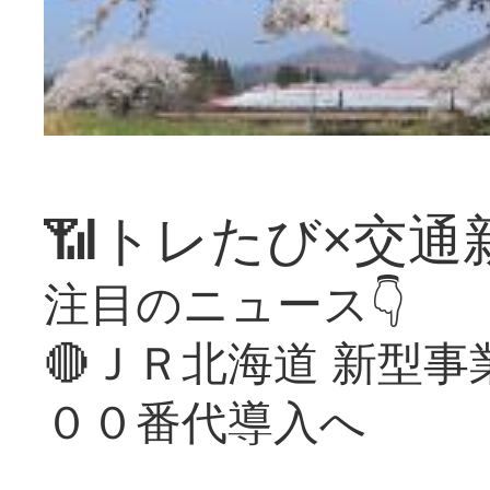
📶トレたび×交通
注目のニュース👇
🔴ＪＲ北海道 新型
００番代導入へ