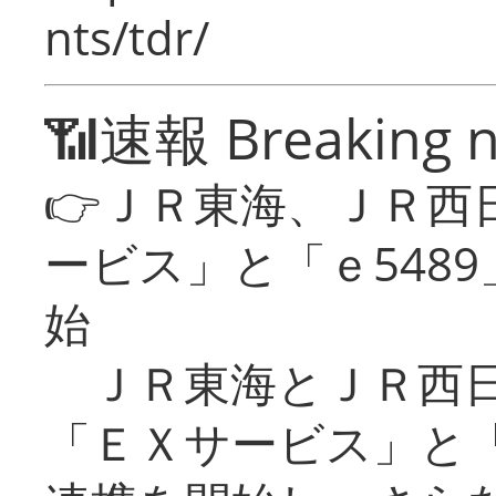
nts/tdr/
📶速報 Breaking 
👉ＪＲ東海、ＪＲ西
ービス」と「ｅ548
始
ＪＲ東海とＪＲ西日
「ＥＸサービス」と「