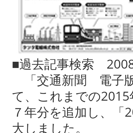
■過去記事検索 20
「交通新聞 電子版
て、これまでの201
７年分を追加し、「2
大しました