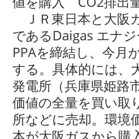
値を購入 CO2排出
ＪＲ東日本と大阪ガ
であるDaigas エ
PPAを締結し、今月
する。具体的には、
発電所（兵庫県姫路
価値の全量を買い取
所などに売却。環境
本が大阪ガスから購