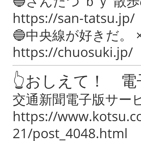
🔵さんたつ ｂｙ 散
https://san-tatsu.jp/
🔵中央線が好きだ。 
https://chuosuki.jp/
👆おしえて！ 電
交通新聞電子版サー
https://www.kotsu.c
21/post_4048.html