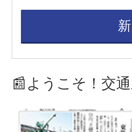
新
📰ようこそ！交