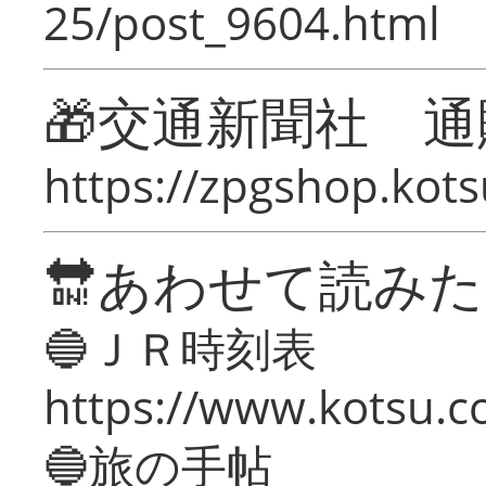
25/post_9604.html
🎁交通新聞社 通
https://zpgshop.kots
🔛あわせて読み
🔵ＪＲ時刻表
https://www.kotsu.co
🔵旅の手帖