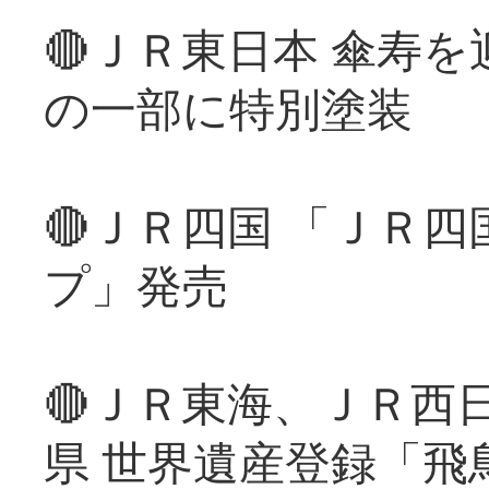
🔴ＪＲ東日本 傘寿
の一部に特別塗装
🔴ＪＲ四国 「ＪＲ
プ」発売
🔴ＪＲ東海、ＪＲ西
県 世界遺産登録「飛