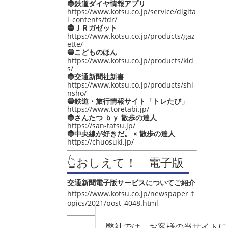
🔵鉄道ダイヤ情報アプリ
https://www.kotsu.co.jp/service/digita
l_contents/tdr/
🔵ＪＲガゼット
https://www.kotsu.co.jp/products/gaz
ette/
🔵こどものほん
https://www.kotsu.co.jp/products/kid
s/
🔵交通新聞社新書
https://www.kotsu.co.jp/products/shi
nsho/
🔵鉄道・旅行情報サイト「トレたび」
https://www.toretabi.jp/
🔵さんたつ ｂｙ 散歩の達人
https://san-tatsu.jp/
🔵中央線が好きだ。 × 散歩の達人
https://chuosuki.jp/
👆おしえて！ 電子版
交通新聞電子版サービスについてご紹介
https://www.kotsu.co.jp/newspaper_t
opics/2021/post_4048.html
弊社では、お客様の当サイトに