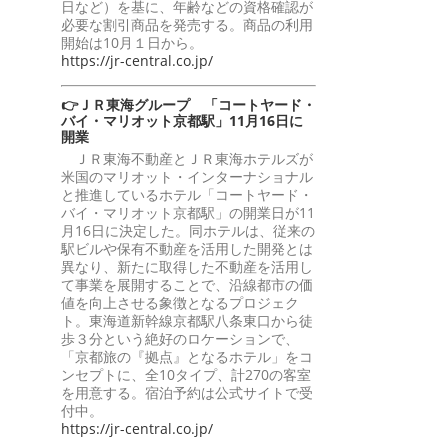
日など）を基に、年齢などの資格確認が
必要な割引商品を発売する。商品の利用
開始は10月１日から。
https://jr-central.co.jp/
👉ＪＲ東海グループ 「コートヤード・
バイ・マリオット京都駅」11月16日に
開業
ＪＲ東海不動産とＪＲ東海ホテルズが
米国のマリオット・インターナショナル
と推進しているホテル「コートヤード・
バイ・マリオット京都駅」の開業日が11
月16日に決定した。同ホテルは、従来の
駅ビルや保有不動産を活用した開発とは
異なり、新たに取得した不動産を活用し
て事業を展開することで、沿線都市の価
値を向上させる象徴となるプロジェク
ト。東海道新幹線京都駅八条東口から徒
歩３分という絶好のロケーションで、
「京都旅の『拠点』となるホテル」をコ
ンセプトに、全10タイプ、計270の客室
を用意する。宿泊予約は公式サイトで受
付中。
https://jr-central.co.jp/