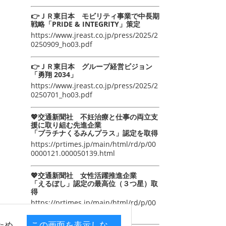
👉ＪＲ東日本 モビリティ事業で中長期
戦略「PRIDE & INTEGRITY」策定
https://www.jreast.co.jp/press/2025/2
0250909_ho03.pdf
👉ＪＲ東日本 グループ経営ビジョン
「勇翔 2034」
https://www.jreast.co.jp/press/2025/2
0250701_ho03.pdf
💖交通新聞社 不妊治療と仕事の両立支
援に取り組む先進企業
「プラチナくるみんプラス」認定を取得
https://prtimes.jp/main/html/rd/p/00
0000121.000050139.html
💖交通新聞社 女性活躍推進企業
「えるぼし」認定の最高位（３つ星）取
得
https://prtimes.jp/main/html/rd/p/00
0000105.000050139.html
ため
この画面を表示しな