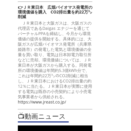
👉ＪＲ東日本 広畑バイオマス発電所の
環境価値を購入 CO2排出量を約22万㌧
削減
ＪＲ東日本と大阪ガスは、大阪ガスの
代理店であるDaigas エナジーを通じて
バーチャルPPAを締結し、今月から環境
価値の提供を開始する。具体的には、大
阪ガスが広畑バイオマス発電所（兵庫県
姫路市）の発電した電気と環境価値の全
量を買い取り、電気は日本卸電力取引所
などに売却。環境価値については、ＪＲ
東日本が大阪ガスから購入する。同発電
所の環境価値は年間約5.3億kWh分で、
これは年間約22万㌧のCO2削減に相当
し、ＪＲ東日本におけるCO2排出量の約
12％に当たる。ＪＲ東日本が実際に使用
する電気は既存の小売契約により小売電
気事業者から供給される。
https://www.jreast.co.jp/
📺動画ニュース