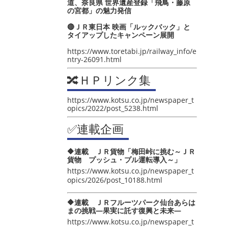
道、奈良県 世界遺産登録「飛鳥・藤原
の宮都」の魅力発信
🔴ＪＲ東日本 映画「ルックバック」と
タイアップしたキャンペーン展開
https://www.toretabi.jp/railway_info/e
ntry-26091.html
🔀ＨＰリンク集
https://www.kotsu.co.jp/newspaper_t
opics/2022/post_5238.html
✅連載企画
🔶連載 ＪＲ貨物「梅田峠に挑む～ＪＲ
貨物 プッシュ・プル運転導入～」
https://www.kotsu.co.jp/newspaper_t
opics/2026/post_10188.html
🔶連載 ＪＲフルーツパーク仙台あらは
まの挑戦―果実に託す復興と未来―
https://www.kotsu.co.jp/newspaper_t