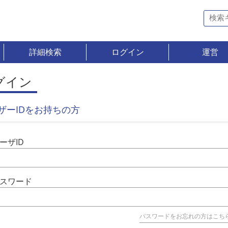
詳細検索
ログイン
運営
グイン
ザーIDをお持ちの方
ーザID
スワード
パスワードをお忘れの方はこち