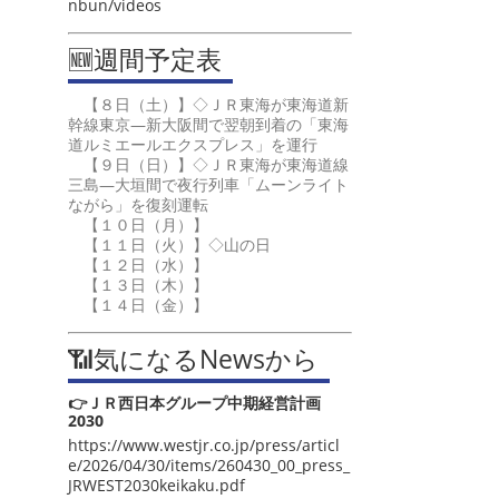
nbun/videos
🆕週間予定表
【８日（土）】◇ＪＲ東海が東海道新
幹線東京―新大阪間で翌朝到着の「東海
道ルミエールエクスプレス」を運行
【９日（日）】◇ＪＲ東海が東海道線
三島―大垣間で夜行列車「ムーンライト
ながら」を復刻運転
【１０日（月）】
【１１日（火）】◇山の日
【１２日（水）】
【１３日（木）】
【１４日（金）】
📶気になるNewsから
👉ＪＲ西日本グループ中期経営計画
2030
https://www.westjr.co.jp/press/articl
e/2026/04/30/items/260430_00_press_
JRWEST2030keikaku.pdf