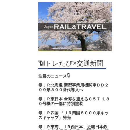
📶トレたび×交通新聞
注目のニュース👇
🔴ＪＲ北海道 新型事業用機関車ＤＤ２
００形５００番代導入へ
🔴ＪＲ東日本 傘寿を迎えるＣ５７ １８
０号機の一部に特別塗装
🔴ＪＲ四国 「ＪＲ四国８０００系キッ
ズキャップ」発売
🔴ＪＲ東海、ＪＲ西日本、近畿日本鉄