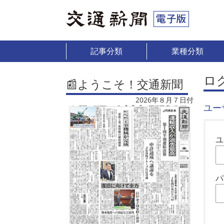
記事分類
業種分類
ロ
📰ようこそ！交通新聞
2026年８月７日付
ユー
ユ
パ