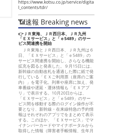
https://www.kotsu.co.jp/service/digita
l_contents/tdr/
📶速報 Breaking news
👉ＪＲ東海、ＪＲ西日本、ＪＲ九州
「ＥＸサービス」と「ｅ5489」のサー
ビス間連携を開始
ＪＲ東海とＪＲ西日本、ＪＲ九州は６
日、「ＥＸサービス」と「ｅ5489」の
サービス間連携を開始し、さらなる機能
拡充を図ると発表した。９月15日には、
新幹線の自動改札を通過した際に紙で発
行している「ＥＸご利用票（座席のご案
内）」を電子化。列車や座席に加え、発
車番線や遅延・運休情報も「ＥＸアプ
リ」で表示する。10月20日からは、
「ＥＸサービス」と「ｅ5489」のサー
ビス間を移動する際のログイン操作が不
要となり、新幹線・在来線特急の予約情
報はそれぞれのアプリでをまとめて表示
する。このほか、「ＥＸサービス」でマ
イナンバーカードやマイナポータルから
取得した情報（障害者手帳情報、生年月