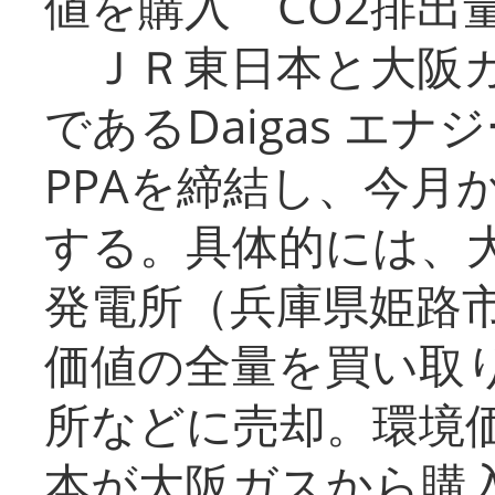
値を購入 CO2排出
ＪＲ東日本と大阪ガ
であるDaigas エ
PPAを締結し、今月
する。具体的には、
発電所（兵庫県姫路
価値の全量を買い取
所などに売却。環境
本が大阪ガスから購