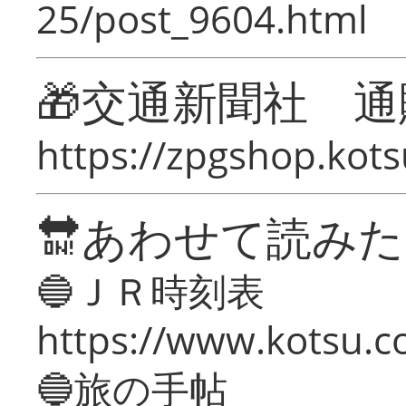
25/post_9604.html
🎁交通新聞社 通
https://zpgshop.kots
🔛あわせて読み
🔵ＪＲ時刻表
https://www.kotsu.co
🔵旅の手帖