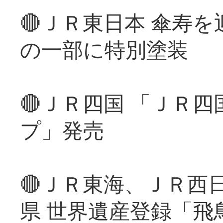
🔴ＪＲ東日本 傘寿
の一部に特別塗装
🔴ＪＲ四国 「ＪＲ
プ」発売
🔴ＪＲ東海、ＪＲ西
県 世界遺産登録「飛