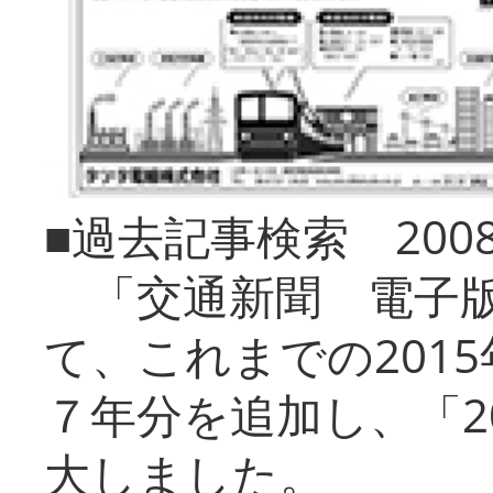
■過去記事検索 20
「交通新聞 電子版
て、これまでの201
７年分を追加し、「2
大しました