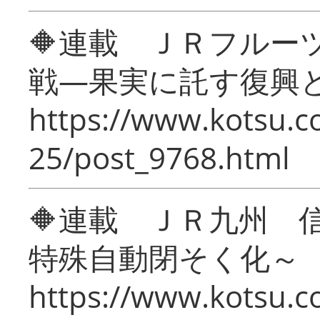
🔶連載 ＪＲフルー
戦―果実に託す復興
https://www.kotsu.c
25/post_9768.html
🔶連載 ＪＲ九州 
特殊自動閉そく化～
https://www.kotsu.c