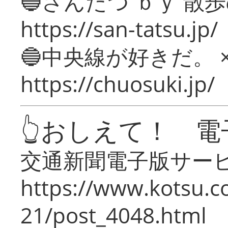
🔵さんたつ ｂｙ 散
https://san-tatsu.jp/
🔵中央線が好きだ。 
https://chuosuki.jp/
👆おしえて！ 電
交通新聞電子版サー
https://www.kotsu.c
21/post_4048.html