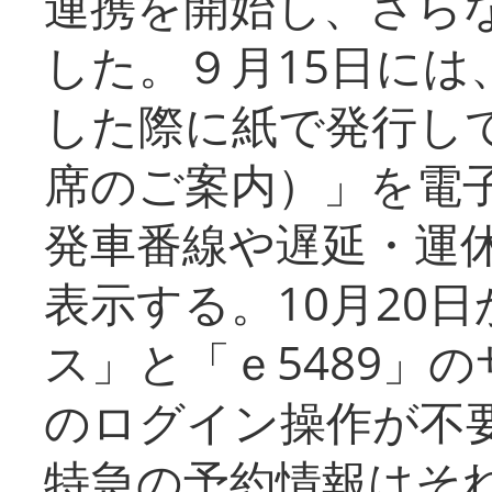
連携を開始し、さら
した。９月15日には
した際に紙で発行し
席のご案内）」を電
発車番線や遅延・運
表示する。10月20
ス」と「ｅ5489」
のログイン操作が不
特急の予約情報はそ