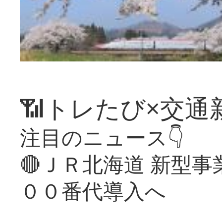
📶トレたび×交通
注目のニュース👇
🔴ＪＲ北海道 新型
００番代導入へ