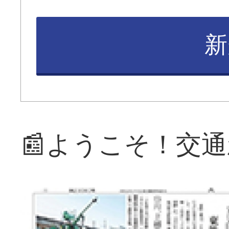
新
📰ようこそ！交