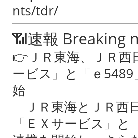
nts/tdr/
📶速報 Breaking 
👉ＪＲ東海、ＪＲ西
ービス」と「ｅ548
始
ＪＲ東海とＪＲ西日
「ＥＸサービス」と「