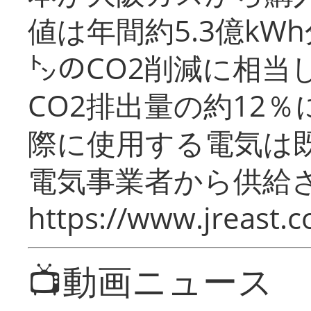
値は年間約5.3億kW
㌧のCO2削減に相当
CO2排出量の約12
際に使用する電気は
電気事業者から供給
https://www.jreast.co
📺動画ニュース