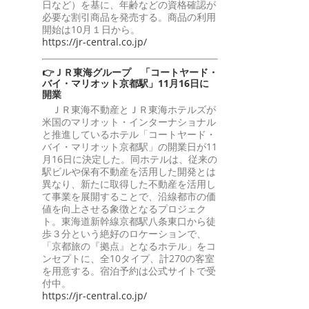
日など）を基に、年齢などの資格確認が
必要な割引商品を発売する。商品の利用
開始は10月１日から。
https://jr-central.co.jp/
👉ＪＲ東海グループ 「コートヤード・
バイ・マリオット京都駅」11月16日に
開業
ＪＲ東海不動産とＪＲ東海ホテルズが
米国のマリオット・インターナショナル
と推進しているホテル「コートヤード・
バイ・マリオット京都駅」の開業日が11
月16日に決定した。同ホテルは、従来の
駅ビルや保有不動産を活用した開発とは
異なり、新たに取得した不動産を活用し
て事業を展開することで、沿線都市の価
値を向上させる象徴となるプロジェク
ト。東海道新幹線京都駅八条東口から徒
歩３分という絶好のロケーションで、
「京都旅の『拠点』となるホテル」をコ
ンセプトに、全10タイプ、計270の客室
を用意する。宿泊予約は公式サイトで受
付中。
https://jr-central.co.jp/