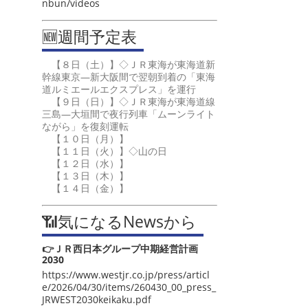
nbun/videos
🆕週間予定表
【８日（土）】◇ＪＲ東海が東海道新
幹線東京―新大阪間で翌朝到着の「東海
道ルミエールエクスプレス」を運行
【９日（日）】◇ＪＲ東海が東海道線
三島―大垣間で夜行列車「ムーンライト
ながら」を復刻運転
【１０日（月）】
【１１日（火）】◇山の日
【１２日（水）】
【１３日（木）】
【１４日（金）】
📶気になるNewsから
👉ＪＲ西日本グループ中期経営計画
2030
https://www.westjr.co.jp/press/articl
e/2026/04/30/items/260430_00_press_
JRWEST2030keikaku.pdf