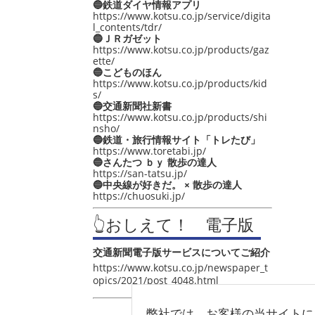
🔵鉄道ダイヤ情報アプリ
https://www.kotsu.co.jp/service/digita
l_contents/tdr/
🔵ＪＲガゼット
https://www.kotsu.co.jp/products/gaz
ette/
🔵こどものほん
https://www.kotsu.co.jp/products/kid
s/
🔵交通新聞社新書
https://www.kotsu.co.jp/products/shi
nsho/
🔵鉄道・旅行情報サイト「トレたび」
https://www.toretabi.jp/
🔵さんたつ ｂｙ 散歩の達人
https://san-tatsu.jp/
🔵中央線が好きだ。 × 散歩の達人
https://chuosuki.jp/
👆おしえて！ 電子版
交通新聞電子版サービスについてご紹介
https://www.kotsu.co.jp/newspaper_t
opics/2021/post_4048.html
弊社では、お客様の当サイトに