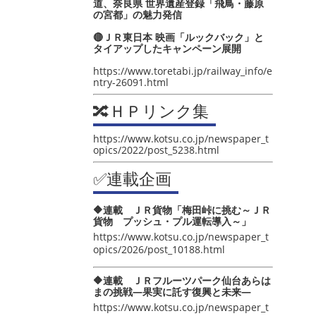
道、奈良県 世界遺産登録「飛鳥・藤原
の宮都」の魅力発信
🔴ＪＲ東日本 映画「ルックバック」と
タイアップしたキャンペーン展開
https://www.toretabi.jp/railway_info/e
ntry-26091.html
🔀ＨＰリンク集
https://www.kotsu.co.jp/newspaper_t
opics/2022/post_5238.html
✅連載企画
🔶連載 ＪＲ貨物「梅田峠に挑む～ＪＲ
貨物 プッシュ・プル運転導入～」
https://www.kotsu.co.jp/newspaper_t
opics/2026/post_10188.html
🔶連載 ＪＲフルーツパーク仙台あらは
まの挑戦―果実に託す復興と未来―
https://www.kotsu.co.jp/newspaper_t