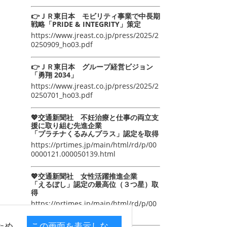
👉ＪＲ東日本 モビリティ事業で中長期
戦略「PRIDE & INTEGRITY」策定
https://www.jreast.co.jp/press/2025/2
0250909_ho03.pdf
👉ＪＲ東日本 グループ経営ビジョン
「勇翔 2034」
https://www.jreast.co.jp/press/2025/2
0250701_ho03.pdf
💖交通新聞社 不妊治療と仕事の両立支
援に取り組む先進企業
「プラチナくるみんプラス」認定を取得
https://prtimes.jp/main/html/rd/p/00
0000121.000050139.html
💖交通新聞社 女性活躍推進企業
「えるぼし」認定の最高位（３つ星）取
得
https://prtimes.jp/main/html/rd/p/00
0000105.000050139.html
ため
この画面を表示しな