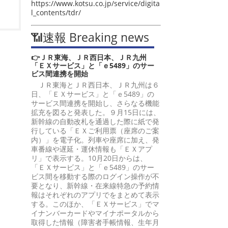
https://www.kotsu.co.jp/service/digita
l_contents/tdr/
📶速報 Breaking news
👉ＪＲ東海、ＪＲ西日本、ＪＲ九州
「ＥＸサービス」と「ｅ5489」のサー
ビス間連携を開始
ＪＲ東海とＪＲ西日本、ＪＲ九州は６
日、「ＥＸサービス」と「ｅ5489」の
サービス間連携を開始し、さらなる機能
拡充を図ると発表した。９月15日には、
新幹線の自動改札を通過した際に紙で発
行している「ＥＸご利用票（座席のご案
内）」を電子化。列車や座席に加え、発
車番線や遅延・運休情報も「ＥＸアプ
リ」で表示する。10月20日からは、
「ＥＸサービス」と「ｅ5489」のサー
ビス間を移動する際のログイン操作が不
要となり、新幹線・在来線特急の予約情
報はそれぞれのアプリでをまとめて表示
する。このほか、「ＥＸサービス」でマ
イナンバーカードやマイナポータルから
取得した情報（障害者手帳情報、生年月