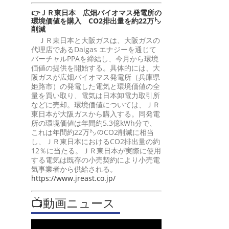
👉ＪＲ東日本 広畑バイオマス発電所の
環境価値を購入 CO2排出量を約22万㌧
削減
ＪＲ東日本と大阪ガスは、大阪ガスの
代理店であるDaigas エナジーを通じて
バーチャルPPAを締結し、今月から環境
価値の提供を開始する。具体的には、大
阪ガスが広畑バイオマス発電所（兵庫県
姫路市）の発電した電気と環境価値の全
量を買い取り、電気は日本卸電力取引所
などに売却。環境価値については、ＪＲ
東日本が大阪ガスから購入する。同発電
所の環境価値は年間約5.3億kWh分で、
これは年間約22万㌧のCO2削減に相当
し、ＪＲ東日本におけるCO2排出量の約
12％に当たる。ＪＲ東日本が実際に使用
する電気は既存の小売契約により小売電
気事業者から供給される。
https://www.jreast.co.jp/
📺動画ニュース