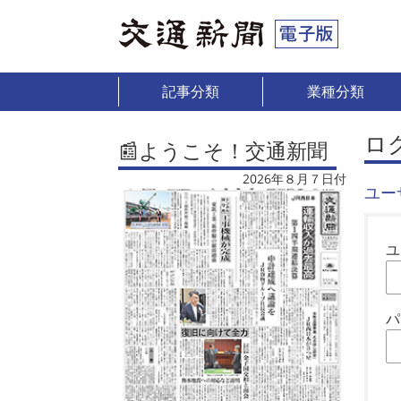
記事分類
業種分類
ロ
📰ようこそ！交通新聞
2026年８月７日付
ユー
ユ
パ