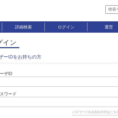
詳細検索
ログイン
運営
グイン
ザーIDをお持ちの方
ーザID
スワード
パスワードをお忘れの方はこち