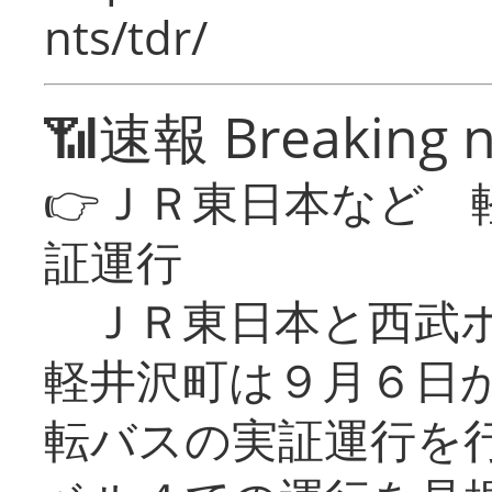
nts/tdr/
📶速報 Breaking 
👉ＪＲ東日本など 
証運行
ＪＲ東日本と西武ホ
軽井沢町は９月６日か
転バスの実証運行を