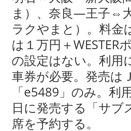
ま）、奈良―王子⇔
ラクやまと）。料金
は１万円＋WESTER
の設定はない。利用
車券が必要。発売は
「e5489」のみ。
日に発売する「サブ
席を予約する。