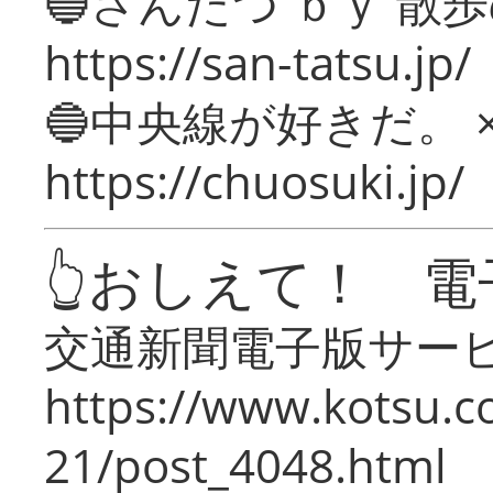
🔵さんたつ ｂｙ 散
https://san-tatsu.jp/
🔵中央線が好きだ。 
https://chuosuki.jp/
👆おしえて！ 電
交通新聞電子版サー
https://www.kotsu.c
21/post_4048.html