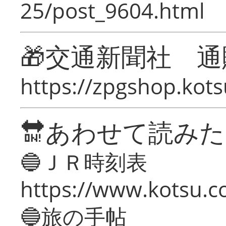
25/post_9604.html
🎁交通新聞社 通
https://zpgshop.kots
🔛あわせて読み
🔵ＪＲ時刻表
https://www.kotsu.co
🔵旅の手帖