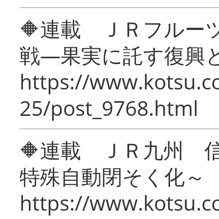
🔶連載 ＪＲフルー
戦―果実に託す復興
https://www.kotsu.c
25/post_9768.html
🔶連載 ＪＲ九州 
特殊自動閉そく化～
https://www.kotsu.c