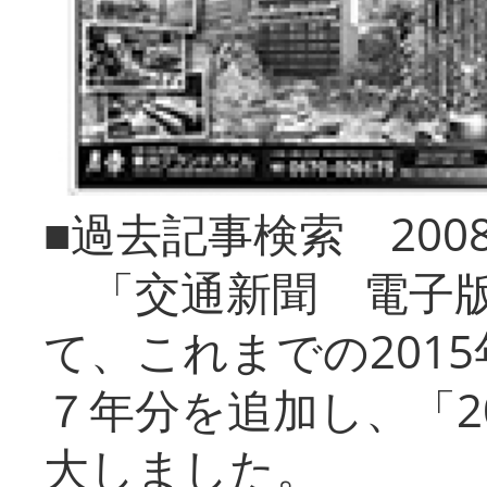
■過去記事検索 20
「交通新聞 電子版
て、これまでの201
７年分を追加し、「2
大しました