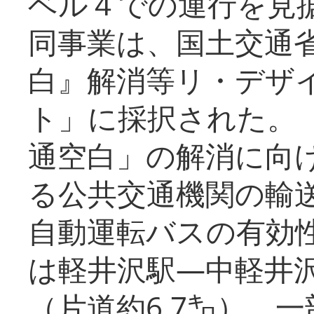
ベル４での運行を見
同事業は、国土交通
白』解消等リ・デザ
ト」に採択された。
通空白」の解消に向
る公共交通機関の輸
自動運転バスの有効
は軽井沢駅―中軽井
（片道約6.7㌔）、