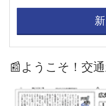
新
📰ようこそ！交