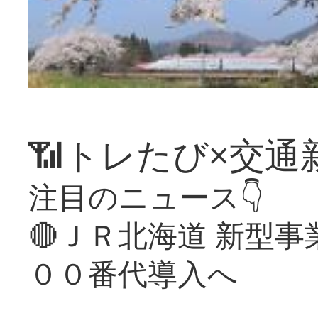
📶トレたび×交通
注目のニュース👇
🔴ＪＲ北海道 新型
００番代導入へ