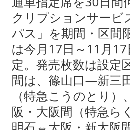
通車指定席を30日間
クリプションサービス
パス」を期間・区間
は今月17日～11月
定。発売枚数は設定
間は、篠山口―新三
（特急こうのとり）
阪・大阪間（特急ら
明石⇔大阪・新大阪