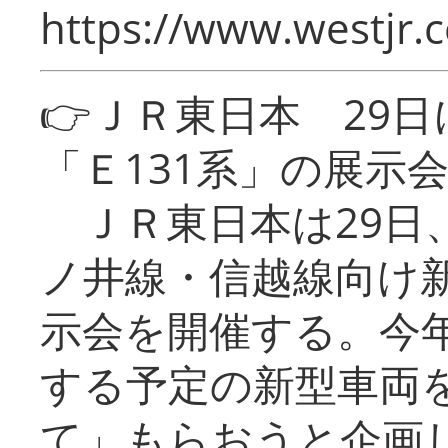
https://www.westjr.c
👉ＪＲ東日本 29
「Ｅ131系」の展示
ＪＲ東日本は29日
ノ井線・信越線向け新
示会を開催する。今
する予定の新型車両
て」もらおうと企画し