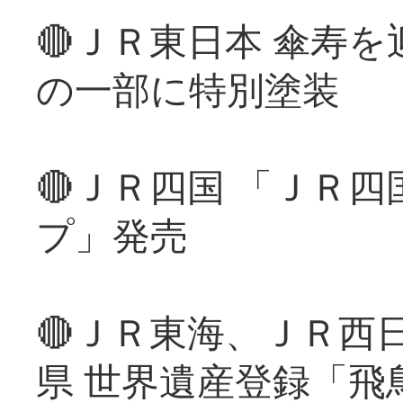
🔴ＪＲ東日本 傘寿
の一部に特別塗装
🔴ＪＲ四国 「ＪＲ
プ」発売
🔴ＪＲ東海、ＪＲ西
県 世界遺産登録「飛