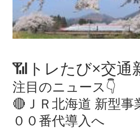
📶トレたび×交通
注目のニュース👇
🔴ＪＲ北海道 新型
００番代導入へ