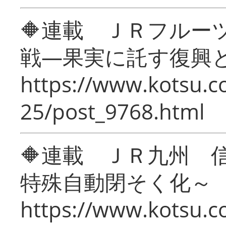
🔶連載 ＪＲフルー
戦―果実に託す復興
https://www.kotsu.c
25/post_9768.html
🔶連載 ＪＲ九州 
特殊自動閉そく化～
https://www.kotsu.c