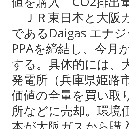
値を購入 CO2排出
ＪＲ東日本と大阪ガ
であるDaigas エ
PPAを締結し、今月
する。具体的には、
発電所（兵庫県姫路
価値の全量を買い取
所などに売却。環境
本が大阪ガスから購