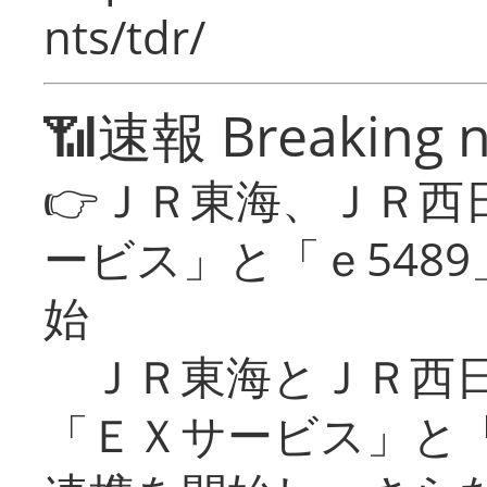
nts/tdr/
📶速報 Breaking 
👉ＪＲ東海、ＪＲ西
ービス」と「ｅ548
始
ＪＲ東海とＪＲ西日
「ＥＸサービス」と「