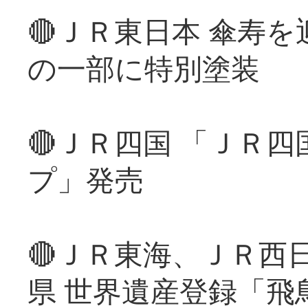
🔴ＪＲ東日本 傘寿
の一部に特別塗装
🔴ＪＲ四国 「ＪＲ
プ」発売
🔴ＪＲ東海、ＪＲ西
県 世界遺産登録「飛