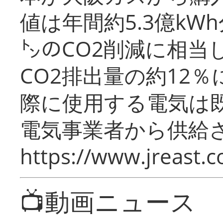
値は年間約5.3億kW
㌧のCO2削減に相当
CO2排出量の約12
際に使用する電気は
電気事業者から供給
https://www.jreast.co
📺動画ニュース