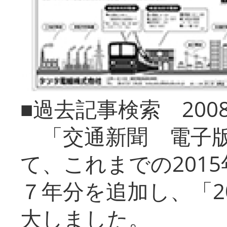
■過去記事検索 20
「交通新聞 電子版
て、これまでの201
７年分を追加し、「2
大しました