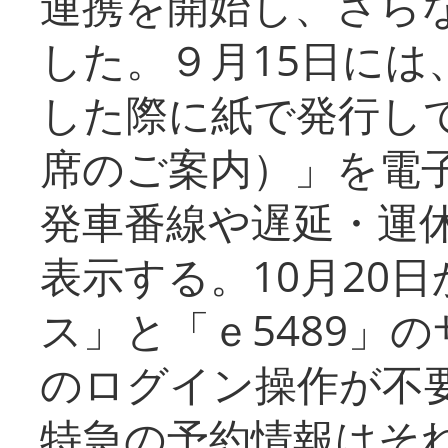
連携を開始し、さら
した。９月15日には
した際に紙で発行し
席のご案内）」を電
発車番線や遅延・運
表示する。10月20
ス」と「ｅ5489」
のログイン操作が不
特急の予約情報はそ