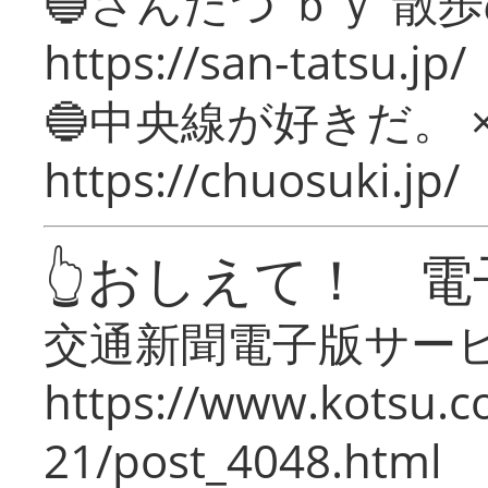
🔵さんたつ ｂｙ 散
https://san-tatsu.jp/
🔵中央線が好きだ。 
https://chuosuki.jp/
👆おしえて！ 電
交通新聞電子版サー
https://www.kotsu.c
21/post_4048.html