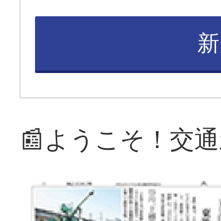
新
📰ようこそ！交