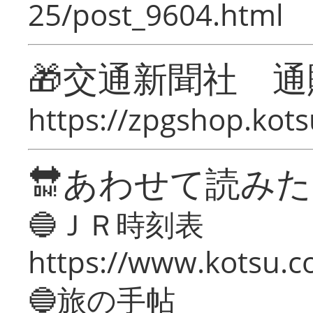
25/post_9604.html
🎁交通新聞社 通
https://zpgshop.kots
🔛あわせて読み
🔵ＪＲ時刻表
https://www.kotsu.co
🔵旅の手帖