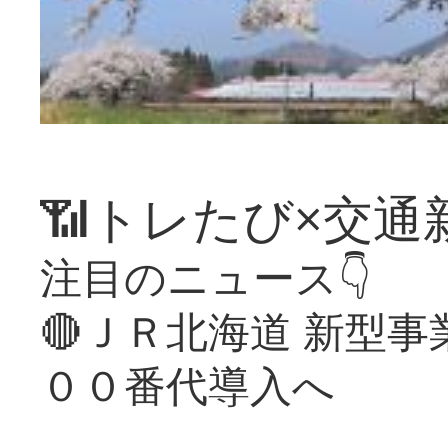
📶トレたび×交通
注目のニュース👇
🔴ＪＲ北海道 新型
００番代導入へ