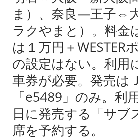
ま）、奈良―王子⇔
ラクやまと）。料金
は１万円＋WESTER
の設定はない。利用
車券が必要。発売は
「e5489」のみ。
日に発売する「サブ
席を予約する。