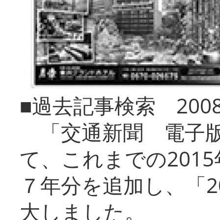
■過去記事検索 20
「交通新聞 電子版
て、これまでの201
７年分を追加し、「2
大しました