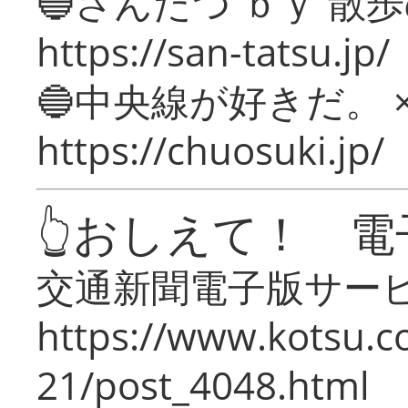
🔵さんたつ ｂｙ 散
https://san-tatsu.jp/
🔵中央線が好きだ。 
https://chuosuki.jp/
👆おしえて！ 電
交通新聞電子版サー
https://www.kotsu.c
21/post_4048.html