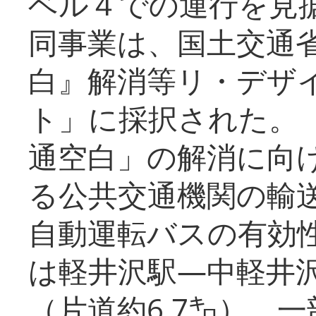
ベル４での運行を見
同事業は、国土交通
白』解消等リ・デザ
ト」に採択された。
通空白」の解消に向
る公共交通機関の輸
自動運転バスの有効
は軽井沢駅―中軽井
（片道約6.7㌔）、