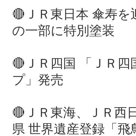
🔴ＪＲ東日本 傘寿
の一部に特別塗装
🔴ＪＲ四国 「ＪＲ
プ」発売
🔴ＪＲ東海、ＪＲ西
県 世界遺産登録「飛