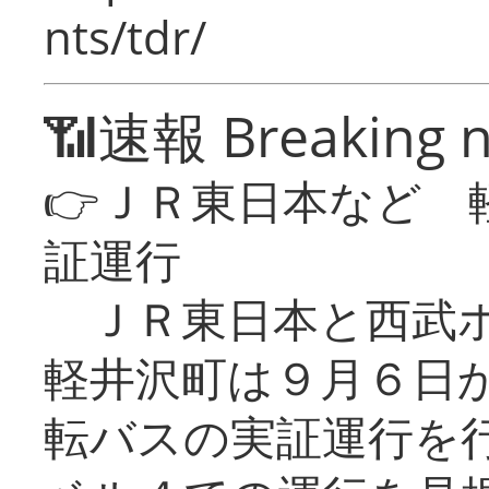
nts/tdr/
📶速報 Breaking 
👉ＪＲ東日本など 
証運行
ＪＲ東日本と西武ホ
軽井沢町は９月６日か
転バスの実証運行を