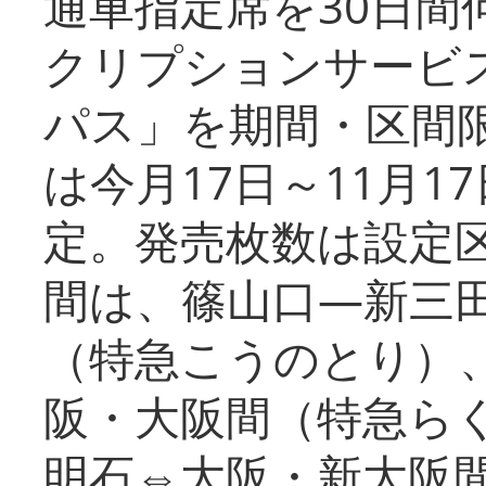
通車指定席を30日間
クリプションサービス
パス」を期間・区間
は今月17日～11月
定。発売枚数は設定
間は、篠山口―新三
（特急こうのとり）
阪・大阪間（特急ら
明石⇔大阪・新大阪