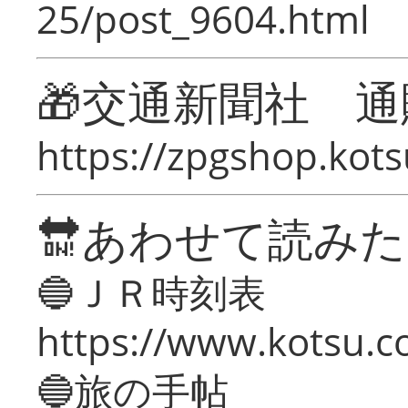
25/post_9604.html
🎁交通新聞社 通
https://zpgshop.kots
🔛あわせて読み
🔵ＪＲ時刻表
https://www.kotsu.co
🔵旅の手帖