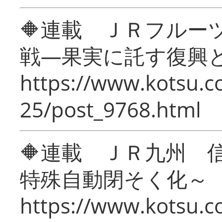
🔶連載 ＪＲフルー
戦―果実に託す復興
https://www.kotsu.c
25/post_9768.html
🔶連載 ＪＲ九州 
特殊自動閉そく化～
https://www.kotsu.c