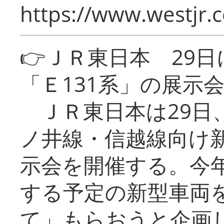
https://www.westjr.c
👉ＪＲ東日本 29
「Ｅ131系」の展示
ＪＲ東日本は29日
ノ井線・信越線向け新
示会を開催する。今
する予定の新型車両
て」もらおうと企画し