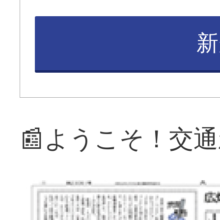
新
📰ようこそ！交