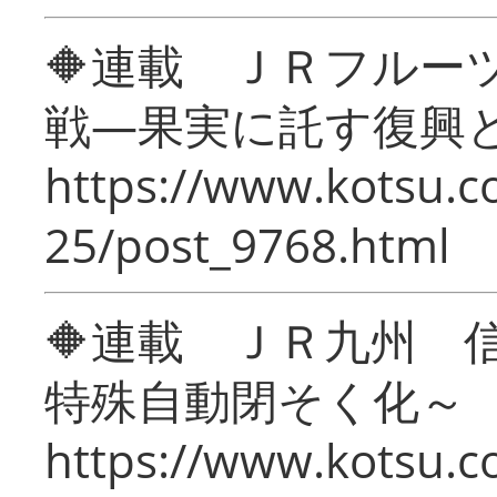
🔶連載 ＪＲフルー
戦―果実に託す復興
https://www.kotsu.c
25/post_9768.html
🔶連載 ＪＲ九州 
特殊自動閉そく化～
https://www.kotsu.c