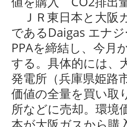
値を購入 CO2排出
ＪＲ東日本と大阪ガ
であるDaigas エ
PPAを締結し、今月
する。具体的には、
発電所（兵庫県姫路
価値の全量を買い取
所などに売却。環境
本が大阪ガスから購