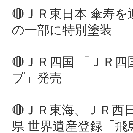
🔴ＪＲ東日本 傘寿
の一部に特別塗装
🔴ＪＲ四国 「ＪＲ
プ」発売
🔴ＪＲ東海、ＪＲ西
県 世界遺産登録「飛