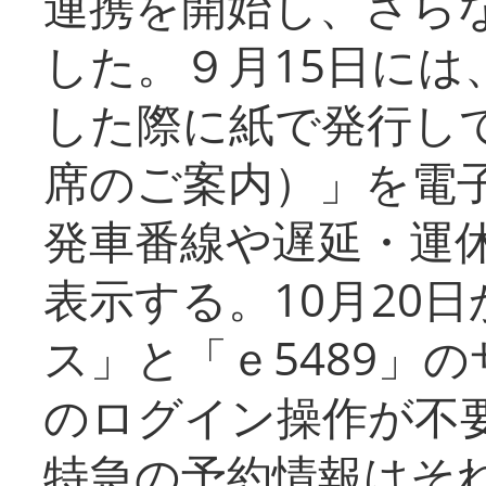
連携を開始し、さら
した。９月15日には
した際に紙で発行し
席のご案内）」を電
発車番線や遅延・運
表示する。10月20
ス」と「ｅ5489」
のログイン操作が不
特急の予約情報はそ