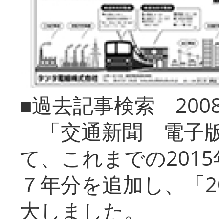
■過去記事検索 20
「交通新聞 電子版
て、これまでの201
７年分を追加し、「2
大しました