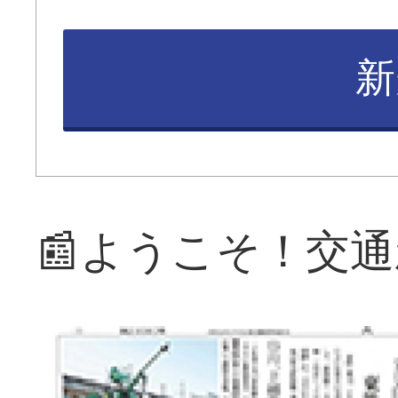
新
📰ようこそ！交