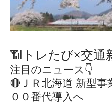
📶トレたび×交通
注目のニュース👇
🔴ＪＲ北海道 新型
００番代導入へ