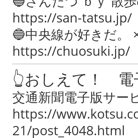
🔵さんたつ ｂｙ 散
https://san-tatsu.jp/
🔵中央線が好きだ。 
https://chuosuki.jp/
👆おしえて！ 電
交通新聞電子版サー
https://www.kotsu.c
21/post_4048.html