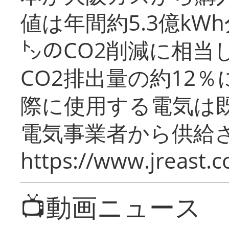
値は年間約5.3億kW
㌧のCO2削減に相当
CO2排出量の約12
際に使用する電気は
電気事業者から供給
https://www.jreast.co
📺動画ニュース