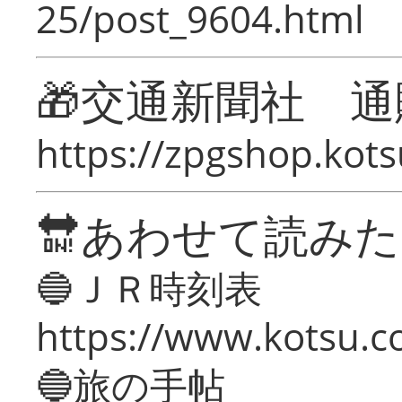
25/post_9604.html
🎁交通新聞社 通
https://zpgshop.kots
🔛あわせて読み
🔵ＪＲ時刻表
https://www.kotsu.co
🔵旅の手帖