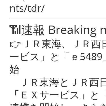
nts/tdr/
📶速報 Breaking 
👉ＪＲ東海、ＪＲ西
ービス」と「ｅ548
始
ＪＲ東海とＪＲ西日
「ＥＸサービス」と「