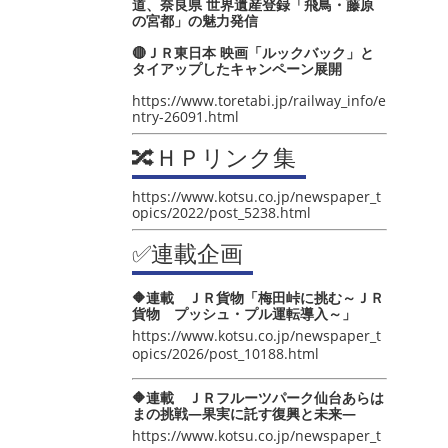
道、奈良県 世界遺産登録「飛鳥・藤原
の宮都」の魅力発信
🔴ＪＲ東日本 映画「ルックバック」と
タイアップしたキャンペーン展開
https://www.toretabi.jp/railway_info/e
ntry-26091.html
🔀ＨＰリンク集
https://www.kotsu.co.jp/newspaper_t
opics/2022/post_5238.html
✅連載企画
🔶連載 ＪＲ貨物「梅田峠に挑む～ＪＲ
貨物 プッシュ・プル運転導入～」
https://www.kotsu.co.jp/newspaper_t
opics/2026/post_10188.html
🔶連載 ＪＲフルーツパーク仙台あらは
まの挑戦―果実に託す復興と未来―
https://www.kotsu.co.jp/newspaper_t