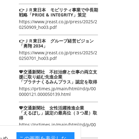
👉ＪＲ東日本 モビリティ事業で中長期
戦略「PRIDE & INTEGRITY」策定
https://www.jreast.co.jp/press/2025/2
0250909_ho03.pdf
👉ＪＲ東日本 グループ経営ビジョン
「勇翔 2034」
https://www.jreast.co.jp/press/2025/2
0250701_ho03.pdf
💖交通新聞社 不妊治療と仕事の両立支
援に取り組む先進企業
「プラチナくるみんプラス」認定を取得
https://prtimes.jp/main/html/rd/p/00
0000121.000050139.html
💖交通新聞社 女性活躍推進企業
「えるぼし」認定の最高位（３つ星）取
得
https://prtimes.jp/main/html/rd/p/00
0000105.000050139.html
ため
この画面を表示しな