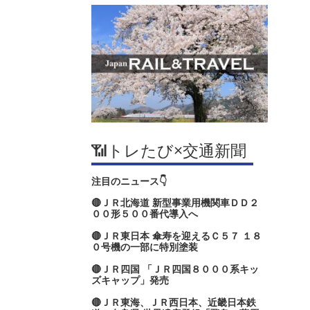
📶トレたび×交通新聞
注目のニュース👇
🔴ＪＲ北海道 新型事業用機関車ＤＤ２
００形５００番代導入へ
🔴ＪＲ東日本 傘寿を迎えるＣ５７ １８
０号機の一部に特別塗装
🔴ＪＲ四国 「ＪＲ四国８０００系キッ
ズキャップ」発売
🔴ＪＲ東海、ＪＲ西日本、近畿日本鉄