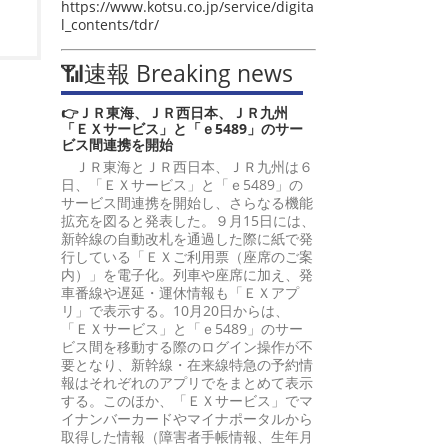
https://www.kotsu.co.jp/service/digita
l_contents/tdr/
📶速報 Breaking news
👉ＪＲ東海、ＪＲ西日本、ＪＲ九州
「ＥＸサービス」と「ｅ5489」のサー
ビス間連携を開始
ＪＲ東海とＪＲ西日本、ＪＲ九州は６
日、「ＥＸサービス」と「ｅ5489」の
サービス間連携を開始し、さらなる機能
拡充を図ると発表した。９月15日には、
新幹線の自動改札を通過した際に紙で発
行している「ＥＸご利用票（座席のご案
内）」を電子化。列車や座席に加え、発
車番線や遅延・運休情報も「ＥＸアプ
リ」で表示する。10月20日からは、
「ＥＸサービス」と「ｅ5489」のサー
ビス間を移動する際のログイン操作が不
要となり、新幹線・在来線特急の予約情
報はそれぞれのアプリでをまとめて表示
する。このほか、「ＥＸサービス」でマ
イナンバーカードやマイナポータルから
取得した情報（障害者手帳情報、生年月