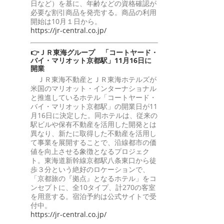
日など）を基に、年齢などの資格確認が
必要な割引商品を発売する。商品の利用
開始は10月１日から。
https://jr-central.co.jp/
👉ＪＲ東海グループ 「コートヤード・
バイ・マリオット京都駅」11月16日に
開業
ＪＲ東海不動産とＪＲ東海ホテルズが
米国のマリオット・インターナショナル
と推進しているホテル「コートヤード・
バイ・マリオット京都駅」の開業日が11
月16日に決定した。同ホテルは、従来の
駅ビルや保有不動産を活用した開発とは
異なり、新たに取得した不動産を活用し
て事業を展開することで、沿線都市の価
値を向上させる象徴となるプロジェク
ト。東海道新幹線京都駅八条東口から徒
歩３分という絶好のロケーションで、
「京都旅の『拠点』となるホテル」をコ
ンセプトに、全10タイプ、計270の客室
を用意する。宿泊予約は公式サイトで受
付中。
https://jr-central.co.jp/