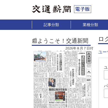
記事分類
業種分類
ロ
📰ようこそ！交通新聞
2026年８月７日付
ユー
ユ
パ