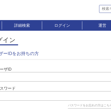
詳細検索
ログイン
運営
グイン
ザーIDをお持ちの方
ーザID
スワード
パスワードをお忘れの方はこち