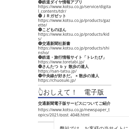
🔵鉄道ダイヤ情報アプリ
https://www.kotsu.co.jp/service/digita
l_contents/tdr/
🔵ＪＲガゼット
https://www.kotsu.co.jp/products/gaz
ette/
🔵こどものほん
https://www.kotsu.co.jp/products/kid
s/
🔵交通新聞社新書
https://www.kotsu.co.jp/products/shi
nsho/
🔵鉄道・旅行情報サイト「トレたび」
https://www.toretabi.jp/
🔵さんたつ ｂｙ 散歩の達人
https://san-tatsu.jp/
🔵中央線が好きだ。 × 散歩の達人
https://chuosuki.jp/
👆おしえて！ 電子版
交通新聞電子版サービスについてご紹介
https://www.kotsu.co.jp/newspaper_t
opics/2021/post_4048.html
弊社では、お客様の当サイトに