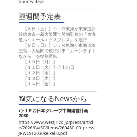
nbun/videos
🆕週間予定表
【８日（土）】◇ＪＲ東海が東海道新
幹線東京―新大阪間で翌朝到着の「東海
道ルミエールエクスプレス」を運行
【９日（日）】◇ＪＲ東海が東海道線
三島―大垣間で夜行列車「ムーンライト
ながら」を復刻運転
【１０日（月）】
【１１日（火）】◇山の日
【１２日（水）】
【１３日（木）】
【１４日（金）】
📶気になるNewsから
👉ＪＲ西日本グループ中期経営計画
2030
https://www.westjr.co.jp/press/articl
e/2026/04/30/items/260430_00_press_
JRWEST2030keikaku.pdf