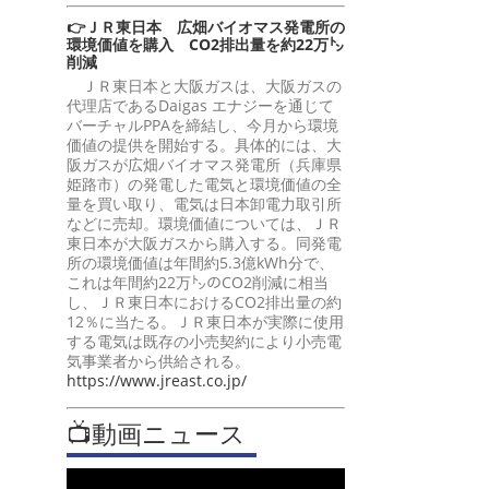
👉ＪＲ東日本 広畑バイオマス発電所の
環境価値を購入 CO2排出量を約22万㌧
削減
ＪＲ東日本と大阪ガスは、大阪ガスの
代理店であるDaigas エナジーを通じて
バーチャルPPAを締結し、今月から環境
価値の提供を開始する。具体的には、大
阪ガスが広畑バイオマス発電所（兵庫県
姫路市）の発電した電気と環境価値の全
量を買い取り、電気は日本卸電力取引所
などに売却。環境価値については、ＪＲ
東日本が大阪ガスから購入する。同発電
所の環境価値は年間約5.3億kWh分で、
これは年間約22万㌧のCO2削減に相当
し、ＪＲ東日本におけるCO2排出量の約
12％に当たる。ＪＲ東日本が実際に使用
する電気は既存の小売契約により小売電
気事業者から供給される。
https://www.jreast.co.jp/
📺動画ニュース