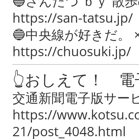
🔵さんたつ ｂｙ 散
https://san-tatsu.jp/
🔵中央線が好きだ。 
https://chuosuki.jp/
👆おしえて！ 電
交通新聞電子版サー
https://www.kotsu.c
21/post_4048.html