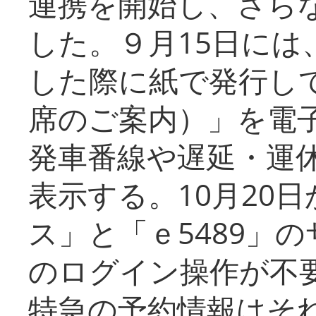
連携を開始し、さら
した。９月15日には
した際に紙で発行し
席のご案内）」を電
発車番線や遅延・運
表示する。10月20
ス」と「ｅ5489」
のログイン操作が不
特急の予約情報はそ