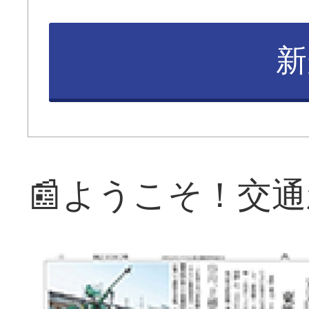
新
📰ようこそ！交