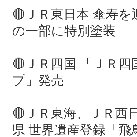
🔴ＪＲ東日本 傘寿
の一部に特別塗装
🔴ＪＲ四国 「ＪＲ
プ」発売
🔴ＪＲ東海、ＪＲ西
県 世界遺産登録「飛