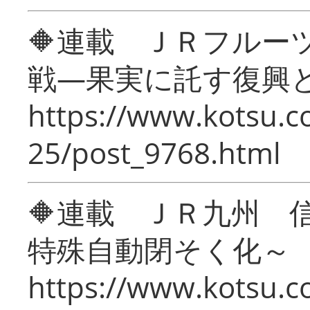
🔶連載 ＪＲフルー
戦―果実に託す復興
https://www.kotsu.c
25/post_9768.html
🔶連載 ＪＲ九州 
特殊自動閉そく化～
https://www.kotsu.c