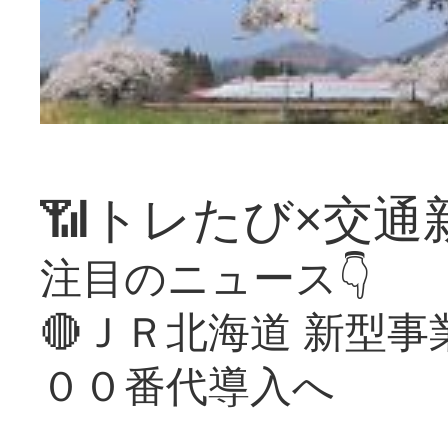
📶トレたび×交通
注目のニュース👇
🔴ＪＲ北海道 新型
００番代導入へ