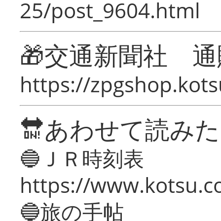
25/post_9604.html
🎁交通新聞社 通
https://zpgshop.kots
🔛あわせて読み
🔵ＪＲ時刻表
https://www.kotsu.co
🔵旅の手帖