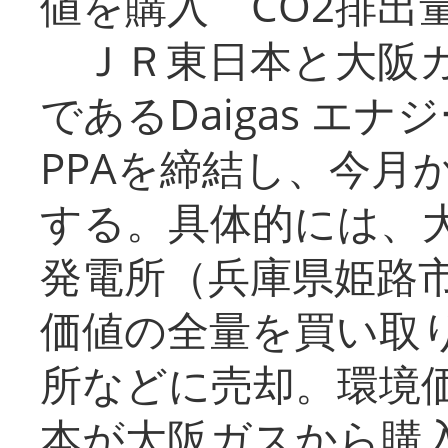
値を購入 CO2排出
ＪＲ東日本と大阪ガ
であるDaigas エ
PPAを締結し、今月
する。具体的には、
発電所（兵庫県姫路
価値の全量を買い取
所などに売却。環境
本が大阪ガスから購