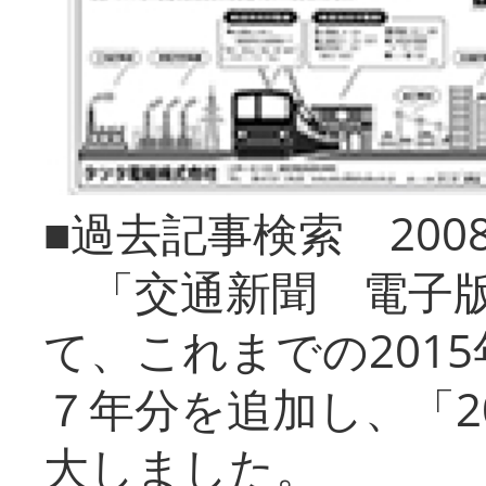
■過去記事検索 20
「交通新聞 電子版
て、これまでの201
７年分を追加し、「2
大しました