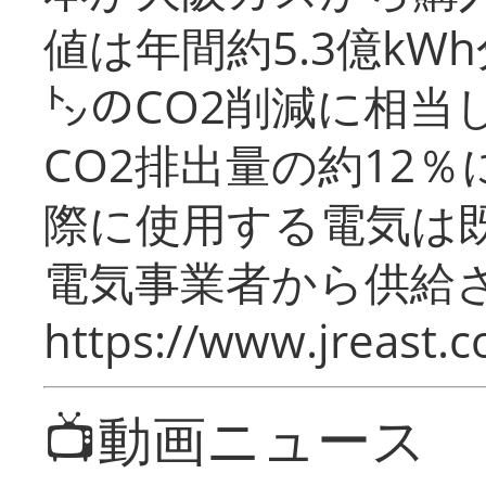
値は年間約5.3億kW
㌧のCO2削減に相当
CO2排出量の約12
際に使用する電気は
電気事業者から供給
https://www.jreast.co
📺動画ニュース