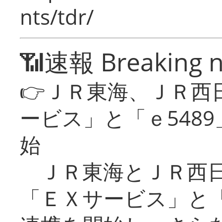
nts/tdr/
📶速報 Breaking 
👉ＪＲ東海、ＪＲ西
ービス」と「ｅ548
始
ＪＲ東海とＪＲ西日
「ＥＸサービス」と「