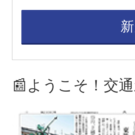
新
📰ようこそ！交