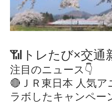
📶トレたび×交通
注目のニュース👇
🔴ＪＲ東日本 人気
ラボしたキャンペー