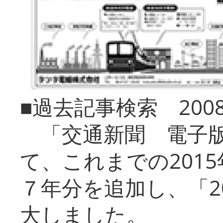
■過去記事検索 20
「交通新聞 電子版
て、これまでの201
７年分を追加し、「2
大しました