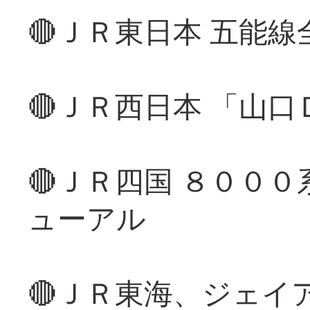
🔴ＪＲ東日本 五能
🔴ＪＲ西日本 「山
🔴ＪＲ四国 ８００
ューアル
🔴ＪＲ東海、ジェイ