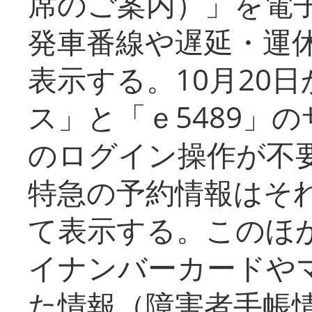
席のご案内）」を電
発車番線や遅延・運
表示する。10月20
ス」と「ｅ5489」
のログイン操作が不
特急の予約情報はそ
て表示する。このほ
イナンバーカードや
た情報（障害者手帳