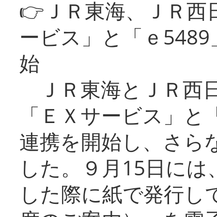
👉ＪＲ東海、ＪＲ西
ービス」と「ｅ548
始
ＪＲ東海とＪＲ西日
「ＥＸサービス」と「
連携を開始し、さら
した。９月15日には
した際に紙で発行し