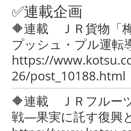
✅連載企画
🔶連載 ＪＲ貨物
プッシュ・プル運転
https://www.kotsu.c
26/post_10188.html
🔶連載 ＪＲフルー
戦―果実に託す復興