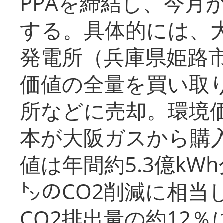
PPAを締結し、今月
する。具体的には、
発電所（兵庫県姫路
価値の全量を買い取
所などに売却。環境
本が大阪ガスから購
値は年間約5.3億kW
㌧のCO2削減に相当
CO2排出量の約12