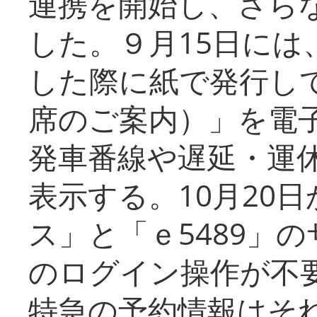
連携を開始し、さら
した。９月15日には
した際に紙で発行し
席のご案内）」を電
発車番線や遅延・運
表示する。10月20
ス」と「ｅ5489」
のログイン操作が不
特急の予約情報はそ