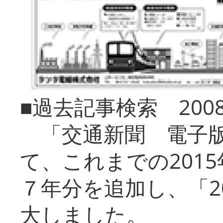
■過去記事検索 20
「交通新聞 電子版
て、これまでの201
７年分を追加し、「2
大しました