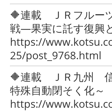
🔶連載 ＪＲフルー
戦―果実に託す復興
https://www.kotsu.c
25/post_9768.html
🔶連載 ＪＲ九州 
特殊自動閉そく化～
https://www.kotsu.c