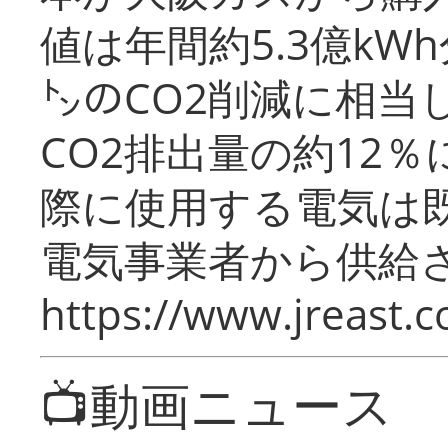
値は年間約5.3億kW
㌧のCO2削減に相当
CO2排出量の約12
際に使用する電気は
電気事業者から供給
https://www.jreast.co
📺動画ニュース