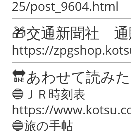
25/post_9604.html
🎁交通新聞社 通
https://zpgshop.kots
🔛あわせて読み
🔵ＪＲ時刻表
https://www.kotsu.co
🔵旅の手帖