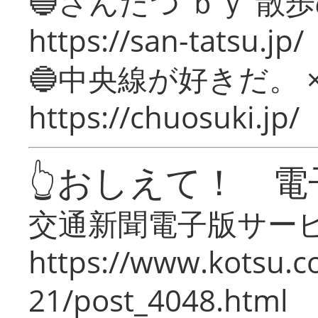
🔵さんたつ ｂｙ 散
https://san-tatsu.jp/
🔵中央線が好きだ。 
https://chuosuki.jp/
👆おしえて！ 電
交通新聞電子版サー
https://www.kotsu.c
21/post_4048.html