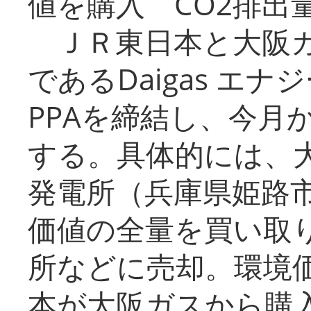
値を購入 CO2排出
ＪＲ東日本と大阪ガ
であるDaigas エ
PPAを締結し、今月
する。具体的には、
発電所（兵庫県姫路
価値の全量を買い取
所などに売却。環境
本が大阪ガスから購