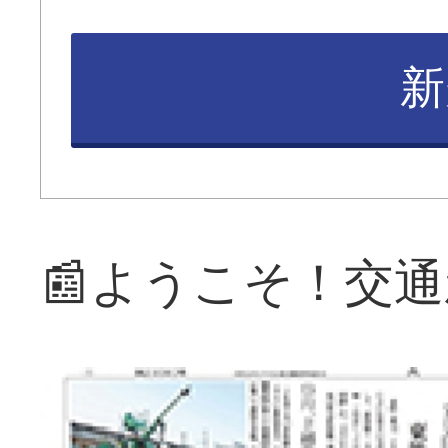
新
📰ようこそ！交