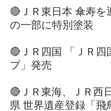
🔴ＪＲ東日本 傘寿
の一部に特別塗装
🔴ＪＲ四国 「ＪＲ
プ」発売
🔴ＪＲ東海、ＪＲ西
県 世界遺産登録「飛