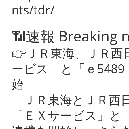
nts/tdr/
📶速報 Breaking 
👉ＪＲ東海、ＪＲ西
ービス」と「ｅ548
始
ＪＲ東海とＪＲ西日
「ＥＸサービス」と「