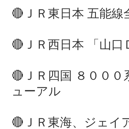
🔴ＪＲ東日本 五能
🔴ＪＲ西日本 「山
🔴ＪＲ四国 ８００
ューアル
🔴ＪＲ東海、ジェイ