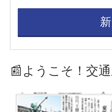
新
📰ようこそ！交