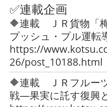
✅連載企画
🔶連載 ＪＲ貨物
プッシュ・プル運転
https://www.kotsu.c
26/post_10188.html
🔶連載 ＪＲフルー
戦―果実に託す復興