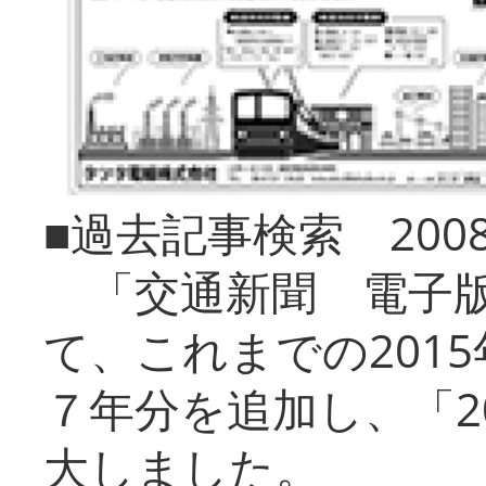
■過去記事検索 20
「交通新聞 電子版
て、これまでの201
７年分を追加し、「2
大しました