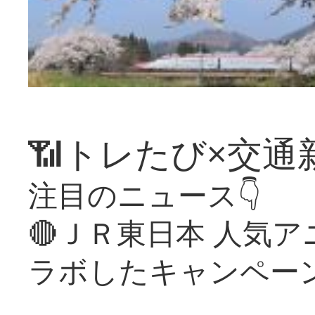
📶トレたび×交通
注目のニュース👇
🔴ＪＲ東日本 人気
ラボしたキャンペー