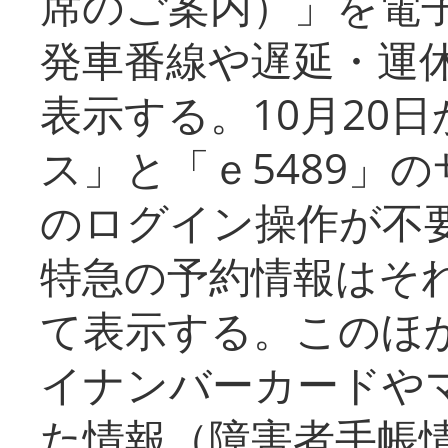
席のご案内）」を電
発車番線や遅延・運
表示する。10月20
ス」と「ｅ5489」
のログイン操作が不
特急の予約情報はそ
て表示する。このほ
イナンバーカードや
た情報（障害者手帳