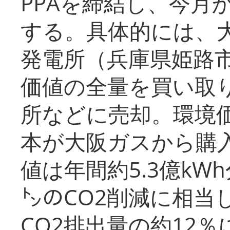
PPAを締結し、今月
する。具体的には、
発電所（兵庫県姫路
価値の全量を買い取
所などに売却。環境
本が大阪ガスから購
値は年間約5.3億kW
㌧のCO2削減に相当
CO2排出量の約12