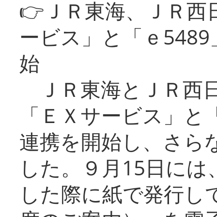
👉ＪＲ東海、ＪＲ西
ービス」と「ｅ548
始
ＪＲ東海とＪＲ西日
「ＥＸサービス」と「
連携を開始し、さら
した。９月15日には
した際に紙で発行し