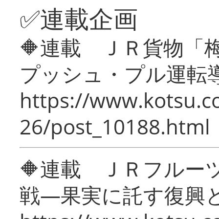
✅連載企画
🔶連載 ＪＲ貨物
プッシュ・プル運転
https://www.kotsu.c
26/post_10188.html
🔶連載 ＪＲフルー
戦―果実に託す復興