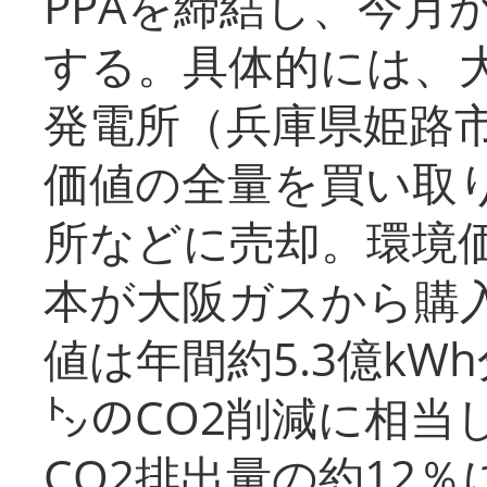
PPAを締結し、今月
する。具体的には、
発電所（兵庫県姫路
価値の全量を買い取
所などに売却。環境
本が大阪ガスから購
値は年間約5.3億kW
㌧のCO2削減に相当
CO2排出量の約12