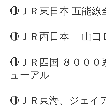
🔴ＪＲ東日本 五能
🔴ＪＲ西日本 「山
🔴ＪＲ四国 ８００
ューアル
🔴ＪＲ東海、ジェイ