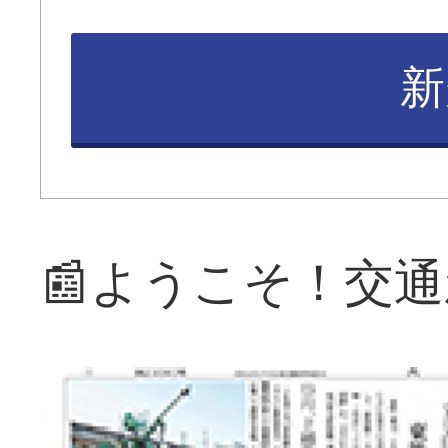
新
📰ようこそ！交