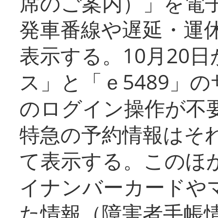
席のご案内）」を電
発車番線や遅延・運
表示する。10月20
ス」と「ｅ5489」
のログイン操作が不
特急の予約情報はそ
て表示する。このほ
イナンバーカードや
た情報（障害者手帳