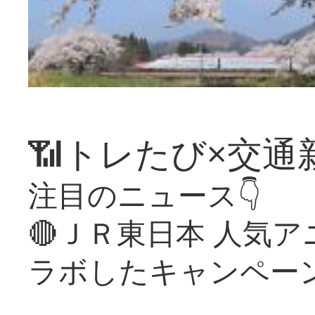
📶トレたび×交通
注目のニュース👇
🔴ＪＲ東日本 人気
ラボしたキャンペー