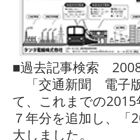
■過去記事検索 20
「交通新聞 電子版
て、これまでの201
７年分を追加し、「2
大しました