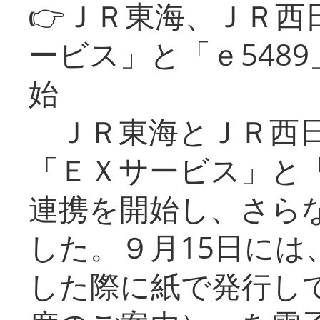
👉ＪＲ東海、ＪＲ西
ービス」と「ｅ548
始
ＪＲ東海とＪＲ西日
「ＥＸサービス」と「
連携を開始し、さら
した。９月15日には
した際に紙で発行し