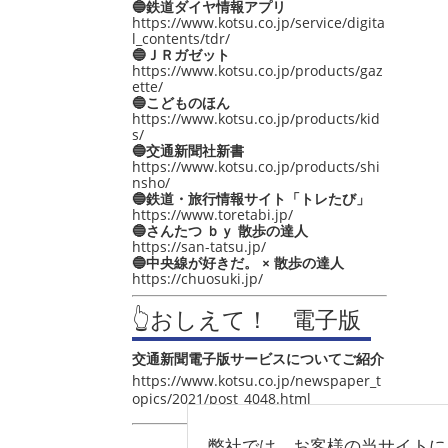
🔵鉄道ダイヤ情報アプリ
https://www.kotsu.co.jp/service/digita
l_contents/tdr/
🔵ＪＲガゼット
https://www.kotsu.co.jp/products/gaz
ette/
🔵こどものほん
https://www.kotsu.co.jp/products/kid
s/
🔵交通新聞社新書
https://www.kotsu.co.jp/products/shi
nsho/
🔵鉄道・旅行情報サイト「トレたび」
https://www.toretabi.jp/
🔵さんたつ ｂｙ 散歩の達人
https://san-tatsu.jp/
🔵中央線が好きだ。 × 散歩の達人
https://chuosuki.jp/
👆おしえて！ 電子版
交通新聞電子版サービスについてご紹介
https://www.kotsu.co.jp/newspaper_t
opics/2021/post_4048.html
弊社では、お客様の当サイトに