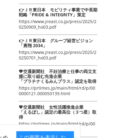
👉ＪＲ東日本 モビリティ事業で中長期
戦略「PRIDE & INTEGRITY」策定
https://www.jreast.co.jp/press/2025/2
0250909_ho03.pdf
👉ＪＲ東日本 グループ経営ビジョン
「勇翔 2034」
https://www.jreast.co.jp/press/2025/2
0250701_ho03.pdf
💖交通新聞社 不妊治療と仕事の両立支
援に取り組む先進企業
「プラチナくるみんプラス」認定を取得
https://prtimes.jp/main/html/rd/p/00
0000121.000050139.html
💖交通新聞社 女性活躍推進企業
「えるぼし」認定の最高位（３つ星）取
得
https://prtimes.jp/main/html/rd/p/00
0000105.000050139.html
ため
この画面を表示しな