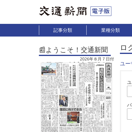
記事分類
業種分類
ロ
📰ようこそ！交通新聞
2026年８月７日付
ユー
ユ
パ