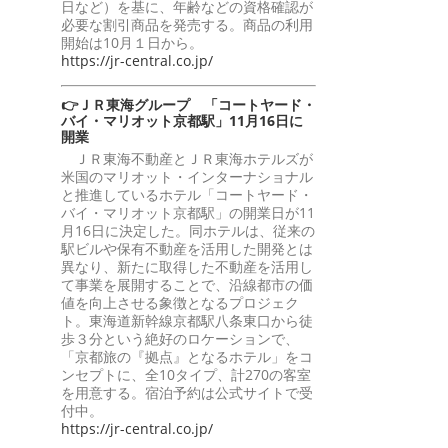
日など）を基に、年齢などの資格確認が
必要な割引商品を発売する。商品の利用
開始は10月１日から。
https://jr-central.co.jp/
👉ＪＲ東海グループ 「コートヤード・
バイ・マリオット京都駅」11月16日に
開業
ＪＲ東海不動産とＪＲ東海ホテルズが
米国のマリオット・インターナショナル
と推進しているホテル「コートヤード・
バイ・マリオット京都駅」の開業日が11
月16日に決定した。同ホテルは、従来の
駅ビルや保有不動産を活用した開発とは
異なり、新たに取得した不動産を活用し
て事業を展開することで、沿線都市の価
値を向上させる象徴となるプロジェク
ト。東海道新幹線京都駅八条東口から徒
歩３分という絶好のロケーションで、
「京都旅の『拠点』となるホテル」をコ
ンセプトに、全10タイプ、計270の客室
を用意する。宿泊予約は公式サイトで受
付中。
https://jr-central.co.jp/