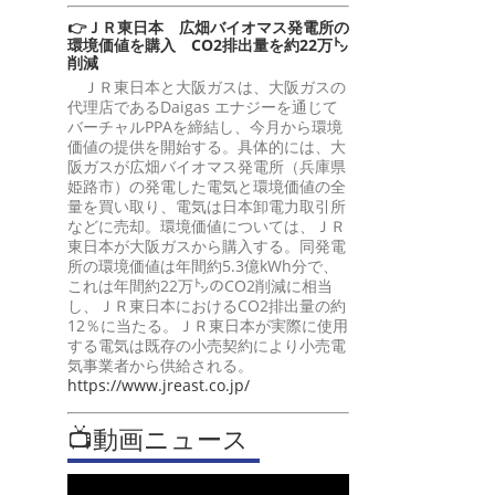
👉ＪＲ東日本 広畑バイオマス発電所の
環境価値を購入 CO2排出量を約22万㌧
削減
ＪＲ東日本と大阪ガスは、大阪ガスの
代理店であるDaigas エナジーを通じて
バーチャルPPAを締結し、今月から環境
価値の提供を開始する。具体的には、大
阪ガスが広畑バイオマス発電所（兵庫県
姫路市）の発電した電気と環境価値の全
量を買い取り、電気は日本卸電力取引所
などに売却。環境価値については、ＪＲ
東日本が大阪ガスから購入する。同発電
所の環境価値は年間約5.3億kWh分で、
これは年間約22万㌧のCO2削減に相当
し、ＪＲ東日本におけるCO2排出量の約
12％に当たる。ＪＲ東日本が実際に使用
する電気は既存の小売契約により小売電
気事業者から供給される。
https://www.jreast.co.jp/
📺動画ニュース