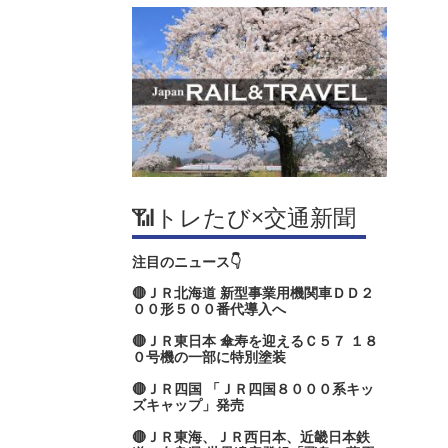
📶トレたび×交通新聞
注目のニュース👇
🔴ＪＲ北海道 新型事業用機関車ＤＤ２
００形５００番代導入へ
🔴ＪＲ東日本 傘寿を迎えるＣ５７ １８
０号機の一部に特別塗装
🔴ＪＲ四国 「ＪＲ四国８０００系キッ
ズキャップ」発売
🔴ＪＲ東海、ＪＲ西日本、近畿日本鉄