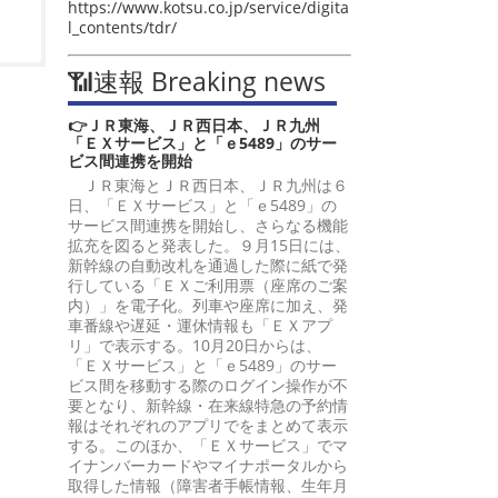
https://www.kotsu.co.jp/service/digita
l_contents/tdr/
📶速報 Breaking news
👉ＪＲ東海、ＪＲ西日本、ＪＲ九州
「ＥＸサービス」と「ｅ5489」のサー
ビス間連携を開始
ＪＲ東海とＪＲ西日本、ＪＲ九州は６
日、「ＥＸサービス」と「ｅ5489」の
サービス間連携を開始し、さらなる機能
拡充を図ると発表した。９月15日には、
新幹線の自動改札を通過した際に紙で発
行している「ＥＸご利用票（座席のご案
内）」を電子化。列車や座席に加え、発
車番線や遅延・運休情報も「ＥＸアプ
リ」で表示する。10月20日からは、
「ＥＸサービス」と「ｅ5489」のサー
ビス間を移動する際のログイン操作が不
要となり、新幹線・在来線特急の予約情
報はそれぞれのアプリでをまとめて表示
する。このほか、「ＥＸサービス」でマ
イナンバーカードやマイナポータルから
取得した情報（障害者手帳情報、生年月