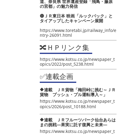
道、奈良県 世界遺産登録「飛鳥・藤原
の宮都」の魅力発信
🔴ＪＲ東日本 映画「ルックバック」と
タイアップしたキャンペーン展開
https://www.toretabi.jp/railway_info/e
ntry-26091.html
🔀ＨＰリンク集
https://www.kotsu.co.jp/newspaper_t
opics/2022/post_5238.html
✅連載企画
🔶連載 ＪＲ貨物「梅田峠に挑む～ＪＲ
貨物 プッシュ・プル運転導入～」
https://www.kotsu.co.jp/newspaper_t
opics/2026/post_10188.html
🔶連載 ＪＲフルーツパーク仙台あらは
まの挑戦―果実に託す復興と未来―
https://www.kotsu.co.jp/newspaper_t