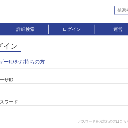
詳細検索
ログイン
運営
グイン
ザーIDをお持ちの方
ーザID
スワード
パスワードをお忘れの方はこち