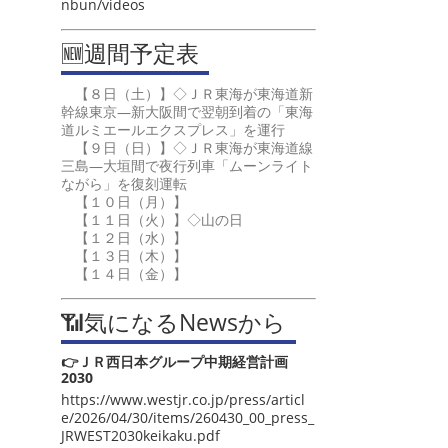
nbun/videos
🆕週間予定表
【８日（土）】◇ＪＲ東海が東海道新
幹線東京―新大阪間で翌朝到着の「東海
道ルミエールエクスプレス」を運行
【９日（日）】◇ＪＲ東海が東海道線
三島―大垣間で夜行列車「ムーンライト
ながら」を復刻運転
【１０日（月）】
【１１日（火）】◇山の日
【１２日（水）】
【１３日（木）】
【１４日（金）】
📶気になるNewsから
👉ＪＲ西日本グループ中期経営計画
2030
https://www.westjr.co.jp/press/articl
e/2026/04/30/items/260430_00_press_
JRWEST2030keikaku.pdf