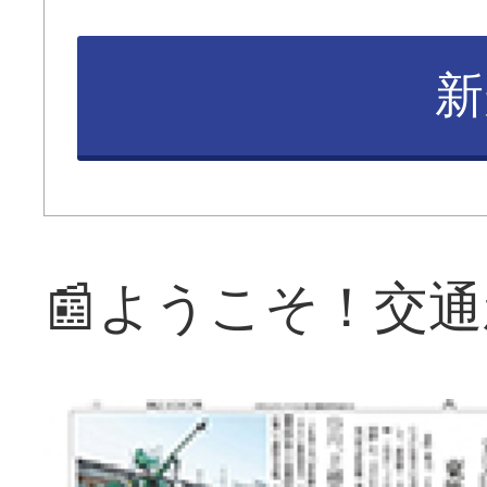
新
📰ようこそ！交