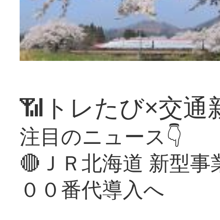
📶トレたび×交通
注目のニュース👇
🔴ＪＲ北海道 新型
００番代導入へ