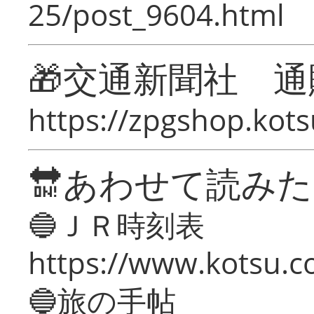
25/post_9604.html
🎁交通新聞社 通
https://zpgshop.kots
🔛あわせて読み
🔵ＪＲ時刻表
https://www.kotsu.co
🔵旅の手帖