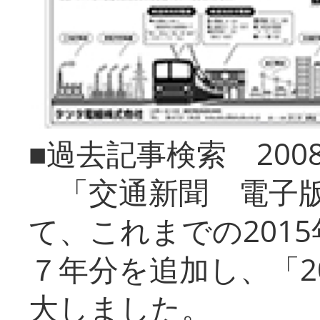
■過去記事検索 20
「交通新聞 電子版
て、これまでの201
７年分を追加し、「2
大しました