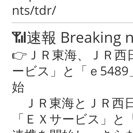
nts/tdr/
📶速報 Breaking 
👉ＪＲ東海、ＪＲ西
ービス」と「ｅ548
始
ＪＲ東海とＪＲ西日
「ＥＸサービス」と「