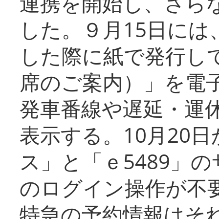
連携を開始し、さら
した。９月15日には
した際に紙で発行し
席のご案内）」を電
発車番線や遅延・運
表示する。10月20
ス」と「ｅ5489」
のログイン操作が不
特急の予約情報はそ