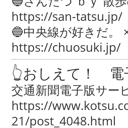
🔵さんたつ ｂｙ 散
https://san-tatsu.jp/
🔵中央線が好きだ。 
https://chuosuki.jp/
👆おしえて！ 電
交通新聞電子版サー
https://www.kotsu.c
21/post_4048.html