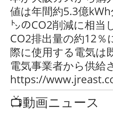
値は年間約5.3億kW
㌧のCO2削減に相当
CO2排出量の約12
際に使用する電気は
電気事業者から供給
https://www.jreast.co
📺動画ニュース