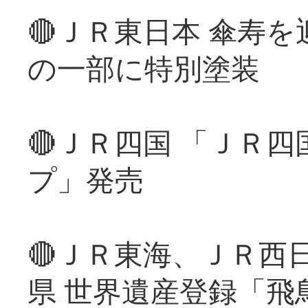
🔴ＪＲ東日本 傘寿
の一部に特別塗装
🔴ＪＲ四国 「ＪＲ
プ」発売
🔴ＪＲ東海、ＪＲ西
県 世界遺産登録「飛