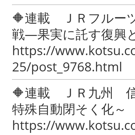
🔶連載 ＪＲフルー
戦―果実に託す復興
https://www.kotsu.c
25/post_9768.html
🔶連載 ＪＲ九州 
特殊自動閉そく化～
https://www.kotsu.c