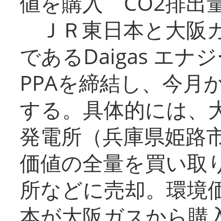
値を購入 CO2排出
ＪＲ東日本と大阪ガ
であるDaigas エ
PPAを締結し、今月
する。具体的には、
発電所（兵庫県姫路
価値の全量を買い取
所などに売却。環境
本が大阪ガスから購