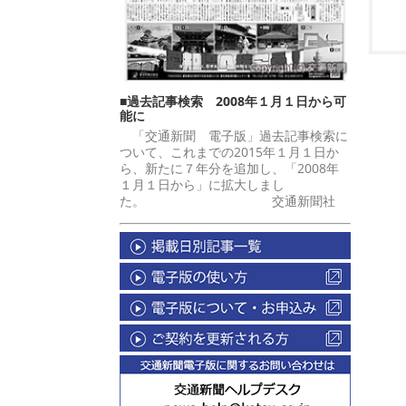
■過去記事検索 2008年１月１日から可
能に
「交通新聞 電子版」過去記事検索に
ついて、これまでの2015年１月１日か
ら、新たに７年分を追加し、「2008年
１月１日から」に拡大しまし
た。 交通新聞社