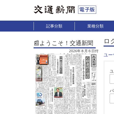
記事分類
業種分類
ロ
📰ようこそ！交通新聞
2026年８月６日付
ユー
ユ
パ