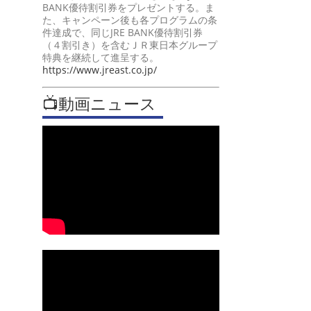
BANK優待割引券をプレゼントする。ま
た、キャンペーン後も各プログラムの条
件達成で、同じJRE BANK優待割引券
（４割引き）を含むＪＲ東日本グループ
特典を継続して進呈する。
https://www.jreast.co.jp/
📺動画ニュース