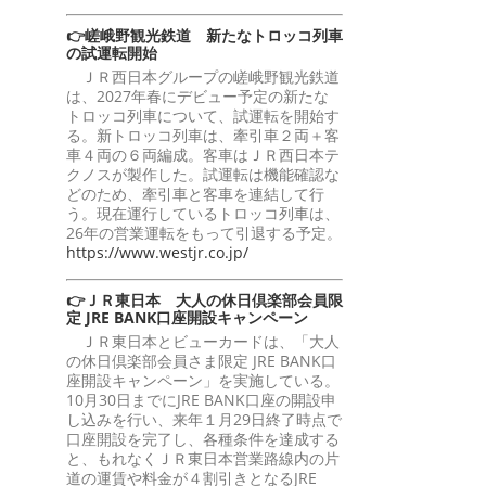
👉嵯峨野観光鉄道 新たなトロッコ列車
の試運転開始
ＪＲ西日本グループの嵯峨野観光鉄道
は、2027年春にデビュー予定の新たな
トロッコ列車について、試運転を開始す
る。新トロッコ列車は、牽引車２両＋客
車４両の６両編成。客車はＪＲ西日本テ
クノスが製作した。試運転は機能確認な
どのため、牽引車と客車を連結して行
う。現在運行しているトロッコ列車は、
26年の営業運転をもって引退する予定。
https://www.westjr.co.jp/
👉ＪＲ東日本 大人の休日倶楽部会員限
定 JRE BANK口座開設キャンペーン
ＪＲ東日本とビューカードは、「大人
の休日倶楽部会員さま限定 JRE BANK口
座開設キャンペーン」を実施している。
10月30日までにJRE BANK口座の開設申
し込みを行い、来年１月29日終了時点で
口座開設を完了し、各種条件を達成する
と、もれなくＪＲ東日本営業路線内の片
道の運賃や料金が４割引きとなるJRE