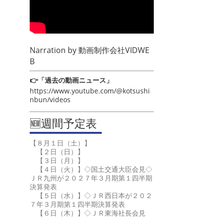
Narration by
動画制作会社VIDWE
B
👉「過去の動画ニュース」
https://www.youtube.com/@kotsushi
nbun/videos
🆕週間予定表
【８月１日（土）】
【２日（日）】
【３日（月）】
【４日（火）】◇国土交通大臣会見◇
ＪＲ九州が２０２７年３月期第１四半期
決算発表
【５日（水）】◇ＪＲ西日本が２０２
７年３月期第１四半期決算発表
【６日（木）】◇ＪＲ東海社長会見