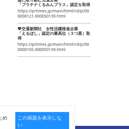
「プラチナくるみんプラス」認定を取得
https://prtimes.jp/main/html/rd/p/00
0000121.000050139.html
💖交通新聞社 女性活躍推進企業
「えるぼし」認定の最高位（３つ星）取
得
https://prtimes.jp/main/html/rd/p/00
0000105.000050139.html
ため
この画面を表示しな
い