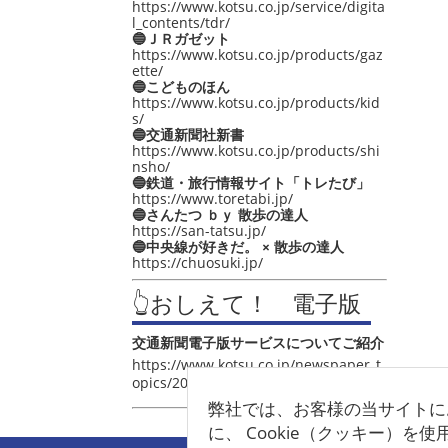
https://www.kotsu.co.jp/service/digita
l_contents/tdr/
🔵ＪＲガゼット
https://www.kotsu.co.jp/products/gaz
ette/
🔵こどものほん
https://www.kotsu.co.jp/products/kid
s/
🔵交通新聞社新書
https://www.kotsu.co.jp/products/shi
nsho/
🔵鉄道・旅行情報サイト「トレたび」
https://www.toretabi.jp/
🔵さんたつ ｂｙ 散歩の達人
https://san-tatsu.jp/
🔵中央線が好きだ。 × 散歩の達人
https://chuosuki.jp/
👆おしえて！ 電子版
交通新聞電子版サービスについてご紹介
https://www.kotsu.co.jp/newspaper_t
opics/2021/post_4048.html
弊社では、お客様の当サイトに
に、 Cookie（クッキー）を