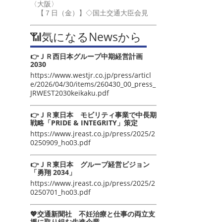
〈大阪〉
【７日（金）】◇国土交通大臣会見
📶気になるNewsから
👉ＪＲ西日本グループ中期経営計画
2030
https://www.westjr.co.jp/press/articl
e/2026/04/30/items/260430_00_press_
JRWEST2030keikaku.pdf
👉ＪＲ東日本 モビリティ事業で中長期
戦略「PRIDE & INTEGRITY」策定
https://www.jreast.co.jp/press/2025/2
0250909_ho03.pdf
👉ＪＲ東日本 グループ経営ビジョン
「勇翔 2034」
https://www.jreast.co.jp/press/2025/2
0250701_ho03.pdf
💖交通新聞社 不妊治療と仕事の両立支
援に取り組む先進企業