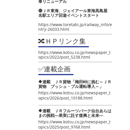
車リニューアル
🔴ＪＲ東海、ジェイアール東海髙島屋
名駅エリア回遊イベントスタート
https://www.toretabi.jp/railway_info/e
ntry-26033.html
🔀ＨＰリンク集
https://www.kotsu.co.jp/newspaper_t
opics/2022/post_5238.html
✅連載企画
🔶連載 ＪＲ貨物「梅田峠に挑む～ＪＲ
貨物 プッシュ・プル運転導入～」
https://www.kotsu.co.jp/newspaper_t
opics/2026/post_10188.html
🔶連載 ＪＲフルーツパーク仙台あらは
まの挑戦―果実に託す復興と未来―
https://www.kotsu.co.jp/newspaper_t
opics/2025/post_9768.html