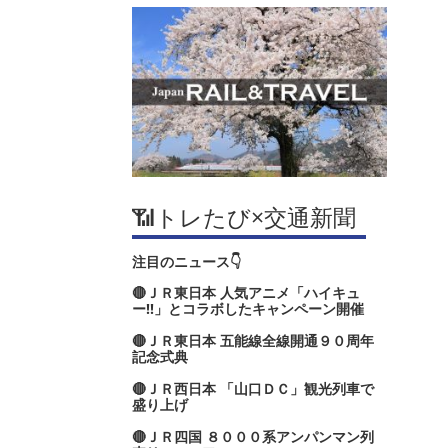
📶トレたび×交通新聞
注目のニュース👇
🔴ＪＲ東日本 人気アニメ「ハイキュ
ー‼」とコラボしたキャンペーン開催
🔴ＪＲ東日本 五能線全線開通９０周年
記念式典
🔴ＪＲ西日本 「山口ＤＣ」観光列車で
盛り上げ
🔴ＪＲ四国 ８０００系アンパンマン列