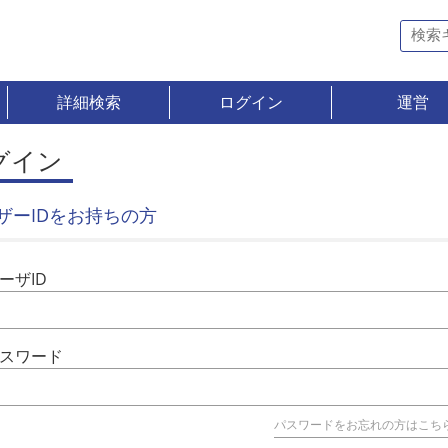
詳細検索
ログイン
運営
グイン
ザーIDをお持ちの方
ーザID
スワード
パスワードをお忘れの方はこち