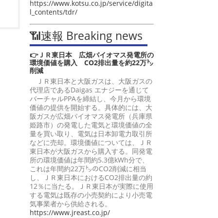
https://www.kotsu.co.jp/service/digita
l_contents/tdr/
📶速報 Breaking news
👉ＪＲ東日本 広畑バイオマス発電所の
環境価値を購入 CO2排出量を約22万㌧
削減
ＪＲ東日本と大阪ガスは、大阪ガスの
代理店であるDaigas エナジーを通じて
バーチャルPPAを締結し、今月から環境
価値の提供を開始する。具体的には、大
阪ガスが広畑バイオマス発電所（兵庫県
姫路市）の発電した電気と環境価値の全
量を買い取り、電気は日本卸電力取引所
などに売却。環境価値については、ＪＲ
東日本が大阪ガスから購入する。同発電
所の環境価値は年間約5.3億kWh分で、
これは年間約22万㌧のCO2削減に相当
し、ＪＲ東日本におけるCO2排出量の約
12％に当たる。ＪＲ東日本が実際に使用
する電気は既存の小売契約により小売電
気事業者から供給される。
https://www.jreast.co.jp/