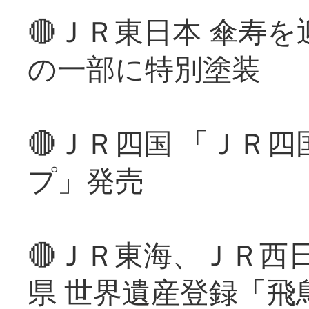
🔴ＪＲ東日本 傘寿
の一部に特別塗装
🔴ＪＲ四国 「ＪＲ
プ」発売
🔴ＪＲ東海、ＪＲ西
県 世界遺産登録「飛