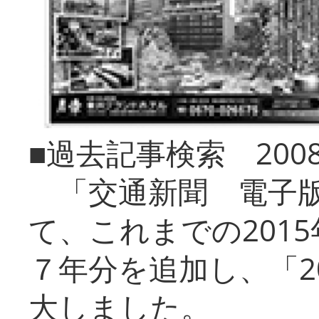
■過去記事検索 20
「交通新聞 電子版
て、これまでの201
７年分を追加し、「2
大しました