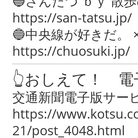
🔵さんたつ ｂｙ 散
https://san-tatsu.jp/
🔵中央線が好きだ。 
https://chuosuki.jp/
👆おしえて！ 電
交通新聞電子版サー
https://www.kotsu.c
21/post_4048.html