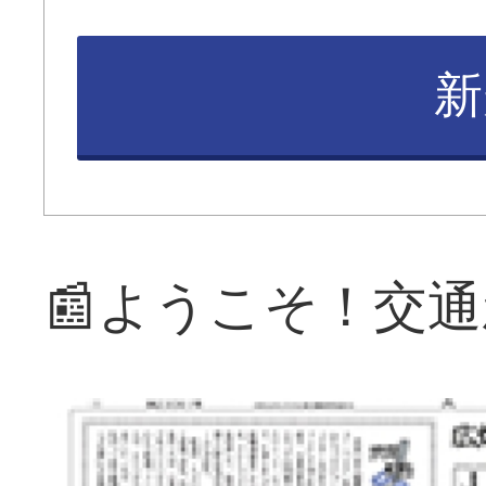
新
📰ようこそ！交