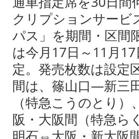
通車指定席を30日間
クリプションサービス
パス」を期間・区間
は今月17日～11月
定。発売枚数は設定
間は、篠山口―新三
（特急こうのとり）
阪・大阪間（特急ら
明石⇔大阪・新大阪