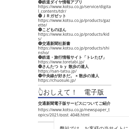
🔵鉄道ダイヤ情報アプリ
https://www.kotsu.co.jp/service/digita
l_contents/tdr/
🔵ＪＲガゼット
https://www.kotsu.co.jp/products/gaz
ette/
🔵こどものほん
https://www.kotsu.co.jp/products/kid
s/
🔵交通新聞社新書
https://www.kotsu.co.jp/products/shi
nsho/
🔵鉄道・旅行情報サイト「トレたび」
https://www.toretabi.jp/
🔵さんたつ ｂｙ 散歩の達人
https://san-tatsu.jp/
🔵中央線が好きだ。 × 散歩の達人
https://chuosuki.jp/
👆おしえて！ 電子版
交通新聞電子版サービスについてご紹介
https://www.kotsu.co.jp/newspaper_t
opics/2021/post_4048.html
弊社では、お客様の当サイトに