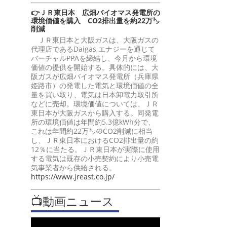
👉ＪＲ東日本 広畑バイオマス発電所の
環境価値を購入 CO2排出量を約22万㌧
削減
ＪＲ東日本と大阪ガスは、大阪ガスの
代理店であるDaigas エナジーを通じて
バーチャルPPAを締結し、今月から環境
価値の提供を開始する。具体的には、大
阪ガスが広畑バイオマス発電所（兵庫県
姫路市）の発電した電気と環境価値の全
量を買い取り、電気は日本卸電力取引所
などに売却。環境価値については、ＪＲ
東日本が大阪ガスから購入する。同発電
所の環境価値は年間約5.3億kWh分で、
これは年間約22万㌧のCO2削減に相当
し、ＪＲ東日本におけるCO2排出量の約
12％に当たる。ＪＲ東日本が実際に使用
する電気は既存の小売契約により小売電
気事業者から供給される。
https://www.jreast.co.jp/
📺動画ニュース