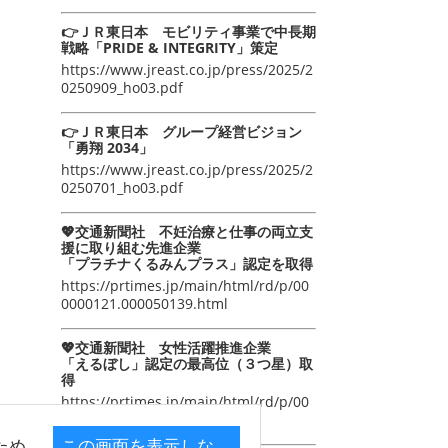
👉ＪＲ東日本 モビリティ事業で中長期
戦略「PRIDE & INTEGRITY」策定
https://www.jreast.co.jp/press/2025/2
0250909_ho03.pdf
👉ＪＲ東日本 グループ経営ビジョン
「勇翔 2034」
https://www.jreast.co.jp/press/2025/2
0250701_ho03.pdf
💖交通新聞社 不妊治療と仕事の両立支
援に取り組む先進企業
「プラチナくるみんプラス」認定を取得
https://prtimes.jp/main/html/rd/p/00
0000121.000050139.html
💖交通新聞社 女性活躍推進企業
「えるぼし」認定の最高位（３つ星）取
得
https://prtimes.jp/main/html/rd/p/00
0000105.000050139.html
ため
この画面を表示しな