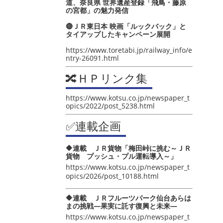
道、奈良県 世界遺産登録「飛鳥・藤原
の宮都」の魅力発信
🔴ＪＲ東日本 映画「ルックバック」と
タイアップしたキャンペーン展開
https://www.toretabi.jp/railway_info/e
ntry-26091.html
🔀ＨＰリンク集
https://www.kotsu.co.jp/newspaper_t
opics/2022/post_5238.html
✅連載企画
🔶連載 ＪＲ貨物「梅田峠に挑む～ＪＲ
貨物 プッシュ・プル運転導入～」
https://www.kotsu.co.jp/newspaper_t
opics/2026/post_10188.html
🔶連載 ＪＲフルーツパーク仙台あらは
まの挑戦―果実に託す復興と未来―
https://www.kotsu.co.jp/newspaper_t