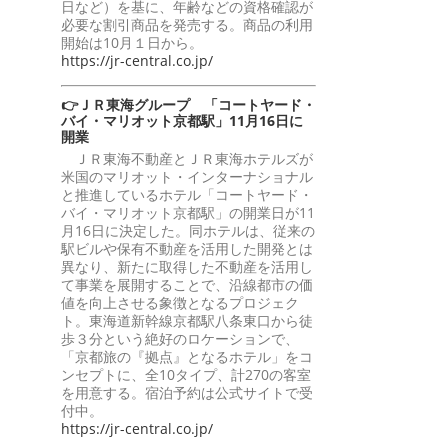
日など）を基に、年齢などの資格確認が
必要な割引商品を発売する。商品の利用
開始は10月１日から。
https://jr-central.co.jp/
👉ＪＲ東海グループ 「コートヤード・
バイ・マリオット京都駅」11月16日に
開業
ＪＲ東海不動産とＪＲ東海ホテルズが
米国のマリオット・インターナショナル
と推進しているホテル「コートヤード・
バイ・マリオット京都駅」の開業日が11
月16日に決定した。同ホテルは、従来の
駅ビルや保有不動産を活用した開発とは
異なり、新たに取得した不動産を活用し
て事業を展開することで、沿線都市の価
値を向上させる象徴となるプロジェク
ト。東海道新幹線京都駅八条東口から徒
歩３分という絶好のロケーションで、
「京都旅の『拠点』となるホテル」をコ
ンセプトに、全10タイプ、計270の客室
を用意する。宿泊予約は公式サイトで受
付中。
https://jr-central.co.jp/