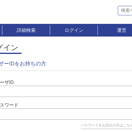
詳細検索
ログイン
運営
グイン
ザーIDをお持ちの方
ーザID
スワード
パスワードをお忘れの方はこち