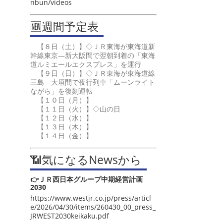
nbun/videos
🆕週間予定表
【８日（土）】◇ＪＲ東海が東海道新
幹線東京―新大阪間で翌朝到着の「東海
道ルミエールエクスプレス」を運行
【９日（日）】◇ＪＲ東海が東海道線
三島―大垣間で夜行列車「ムーンライト
ながら」を復刻運転
【１０日（月）】
【１１日（火）】◇山の日
【１２日（水）】
【１３日（木）】
【１４日（金）】
📶気になるNewsから
👉ＪＲ西日本グループ中期経営計画
2030
https://www.westjr.co.jp/press/articl
e/2026/04/30/items/260430_00_press_
JRWEST2030keikaku.pdf