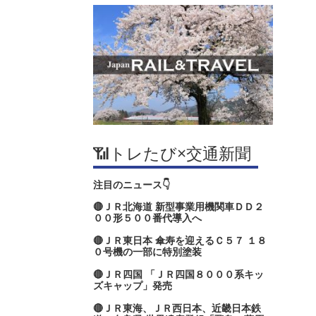
📶トレたび×交通新聞
注目のニュース👇
🔴ＪＲ北海道 新型事業用機関車ＤＤ２
００形５００番代導入へ
🔴ＪＲ東日本 傘寿を迎えるＣ５７ １８
０号機の一部に特別塗装
🔴ＪＲ四国 「ＪＲ四国８０００系キッ
ズキャップ」発売
🔴ＪＲ東海、ＪＲ西日本、近畿日本鉄