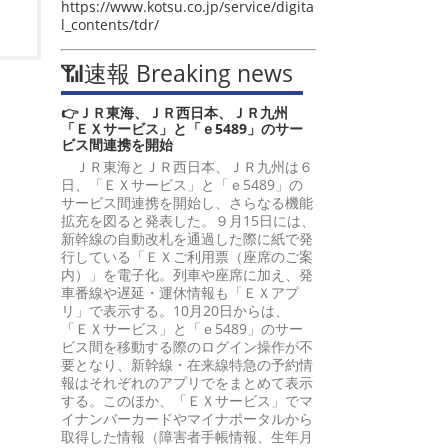
https://www.kotsu.co.jp/service/digita
l_contents/tdr/
📶速報 Breaking news
👉ＪＲ東海、ＪＲ西日本、ＪＲ九州
「ＥＸサービス」と「ｅ5489」のサー
ビス間連携を開始
ＪＲ東海とＪＲ西日本、ＪＲ九州は６
日、「ＥＸサービス」と「ｅ5489」の
サービス間連携を開始し、さらなる機能
拡充を図ると発表した。９月15日には、
新幹線の自動改札を通過した際に紙で発
行している「ＥＸご利用票（座席のご案
内）」を電子化。列車や座席に加え、発
車番線や遅延・運休情報も「ＥＸアプ
リ」で表示する。10月20日からは、
「ＥＸサービス」と「ｅ5489」のサー
ビス間を移動する際のログイン操作が不
要となり、新幹線・在来線特急の予約情
報はそれぞれのアプリでをまとめて表示
する。このほか、「ＥＸサービス」でマ
イナンバーカードやマイナポータルから
取得した情報（障害者手帳情報、生年月