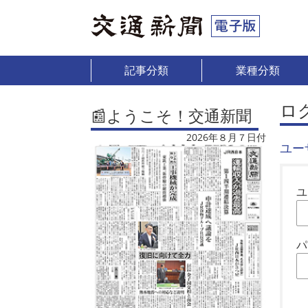
記事分類
業種分類
ロ
📰ようこそ！交通新聞
2026年８月７日付
ユー
ユ
パ