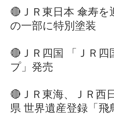
🔴ＪＲ東日本 傘寿
の一部に特別塗装
🔴ＪＲ四国 「ＪＲ
プ」発売
🔴ＪＲ東海、ＪＲ西
県 世界遺産登録「飛