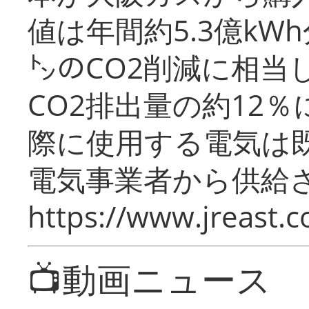
値は年間約5.3億kW
㌧のCO2削減に相当
CO2排出量の約12
際に使用する電気は
電気事業者から供給
https://www.jreast.co
📺動画ニュース