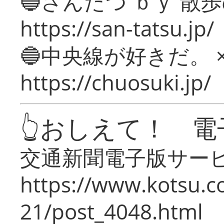
🔵さんたつ ｂｙ 散
https://san-tatsu.jp/
🔵中央線が好きだ。 
https://chuosuki.jp/
👆おしえて！ 電
交通新聞電子版サー
https://www.kotsu.c
21/post_4048.html