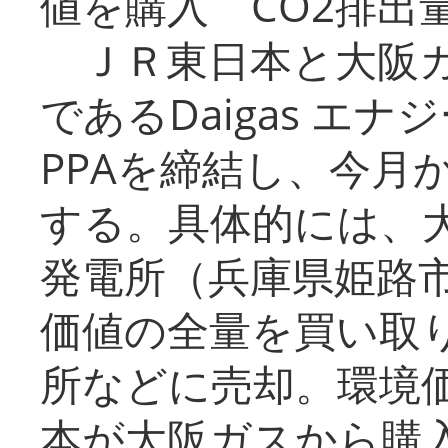
値を購入 CO2排出
ＪＲ東日本と大阪ガ
であるDaigas エ
PPAを締結し、今月
する。具体的には、
発電所（兵庫県姫路
価値の全量を買い取
所などに売却。環境
本が大阪ガスから購