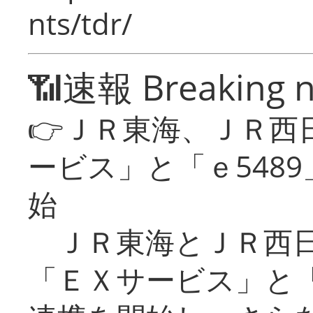
nts/tdr/
📶速報 Breaking 
👉ＪＲ東海、ＪＲ西
ービス」と「ｅ548
始
ＪＲ東海とＪＲ西日
「ＥＸサービス」と「