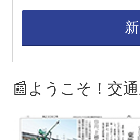
新
📰ようこそ！交