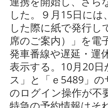
連携を開始し、さら
した。９月15日には
した際に紙で発行し
席のご案内）」を電
発車番線や遅延・運
表示する。10月20
ス」と「ｅ5489」
のログイン操作が不
特急の予約情報はそ