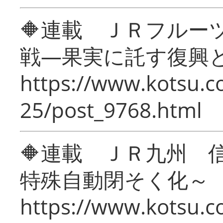
🔶連載 ＪＲフルー
戦―果実に託す復興
https://www.kotsu.c
25/post_9768.html
🔶連載 ＪＲ九州 
特殊自動閉そく化～
https://www.kotsu.c