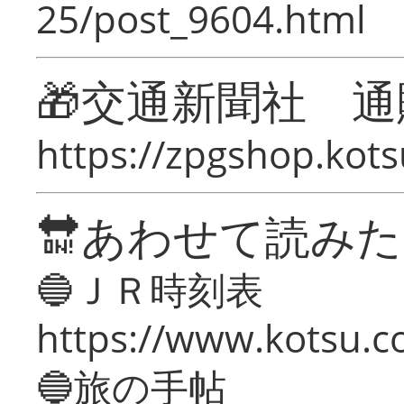
25/post_9604.html
🎁交通新聞社 通
https://zpgshop.kots
🔛あわせて読み
🔵ＪＲ時刻表
https://www.kotsu.co
🔵旅の手帖