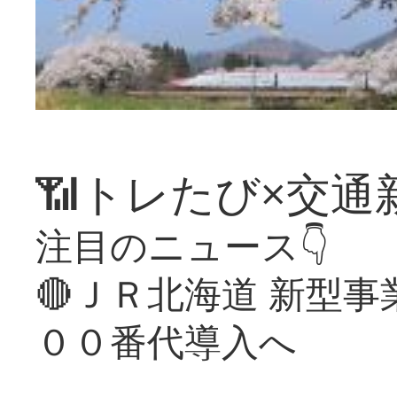
📶トレたび×交通
注目のニュース👇
🔴ＪＲ北海道 新型
００番代導入へ