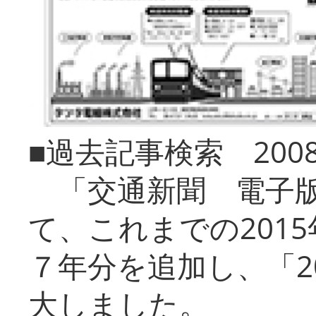
■過去記事検索 20
「交通新聞 電子版
て、これまでの201
７年分を追加し、「2
大しました