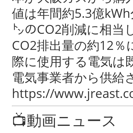
値は年間約5.3億kW
㌧のCO2削減に相当
CO2排出量の約12
際に使用する電気は
電気事業者から供給
https://www.jreast.co
📺動画ニュース