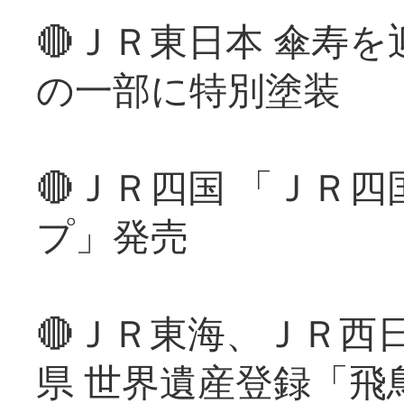
🔴ＪＲ東日本 傘寿
の一部に特別塗装
🔴ＪＲ四国 「ＪＲ
プ」発売
🔴ＪＲ東海、ＪＲ西
県 世界遺産登録「飛