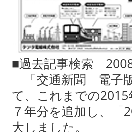
■過去記事検索 20
「交通新聞 電子版
て、これまでの201
７年分を追加し、「2
大しました