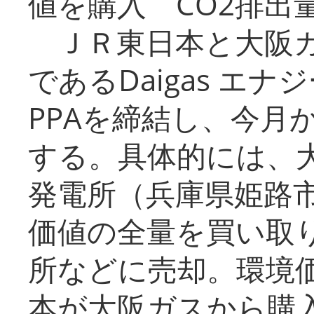
値を購入 CO2排出
ＪＲ東日本と大阪ガ
であるDaigas エ
PPAを締結し、今月
する。具体的には、
発電所（兵庫県姫路
価値の全量を買い取
所などに売却。環境
本が大阪ガスから購