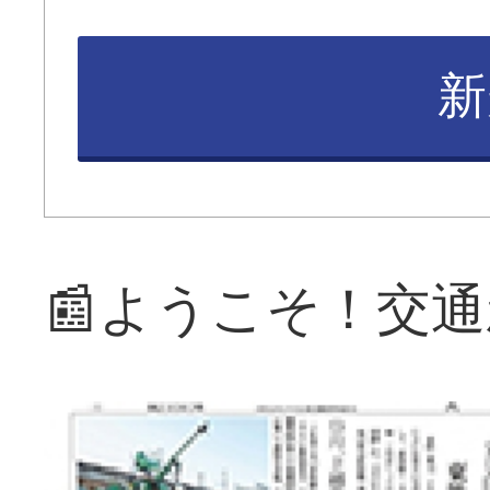
新
📰ようこそ！交