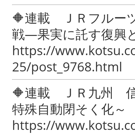
🔶連載 ＪＲフルー
戦―果実に託す復興
https://www.kotsu.c
25/post_9768.html
🔶連載 ＪＲ九州 
特殊自動閉そく化～
https://www.kotsu.c