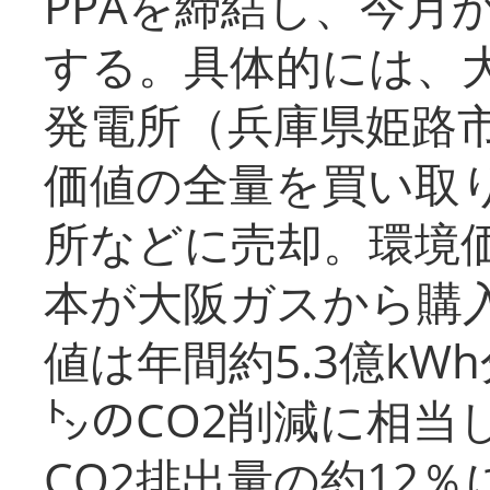
PPAを締結し、今月
する。具体的には、
発電所（兵庫県姫路
価値の全量を買い取
所などに売却。環境
本が大阪ガスから購
値は年間約5.3億kW
㌧のCO2削減に相当
CO2排出量の約12