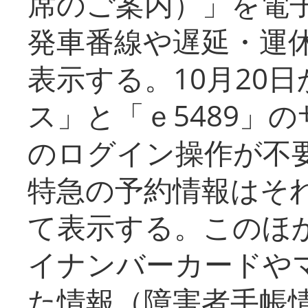
席のご案内）」を電
発車番線や遅延・運
表示する。10月20
ス」と「ｅ5489」
のログイン操作が不
特急の予約情報はそ
て表示する。このほ
イナンバーカードや
た情報（障害者手帳