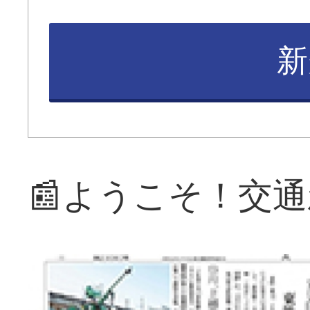
新
📰ようこそ！交