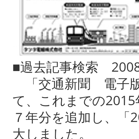
■過去記事検索 20
「交通新聞 電子版
て、これまでの201
７年分を追加し、「2
大しました