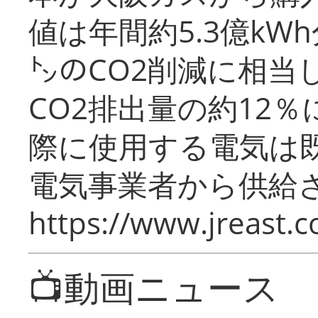
値は年間約5.3億kW
㌧のCO2削減に相当
CO2排出量の約12
際に使用する電気は
電気事業者から供給
https://www.jreast.co
📺動画ニュース