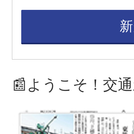
新
📰ようこそ！交