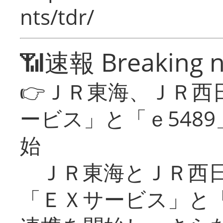
nts/tdr/
📶速報 Breaking 
👉ＪＲ東海、ＪＲ西
ービス」と「ｅ548
始
ＪＲ東海とＪＲ西日
「ＥＸサービス」と「