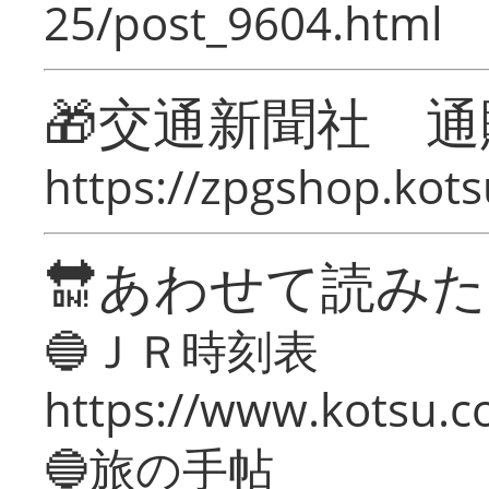
25/post_9604.html
🎁交通新聞社 通
https://zpgshop.kots
🔛あわせて読み
🔵ＪＲ時刻表
https://www.kotsu.co
🔵旅の手帖