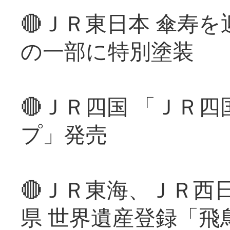
🔴ＪＲ東日本 傘寿
の一部に特別塗装
🔴ＪＲ四国 「ＪＲ
プ」発売
🔴ＪＲ東海、ＪＲ西
県 世界遺産登録「飛