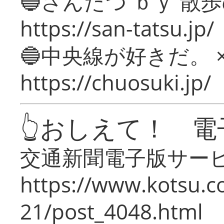
🔵さんたつ ｂｙ 散
https://san-tatsu.jp/
🔵中央線が好きだ。 
https://chuosuki.jp/
👆おしえて！ 電
交通新聞電子版サー
https://www.kotsu.c
21/post_4048.html