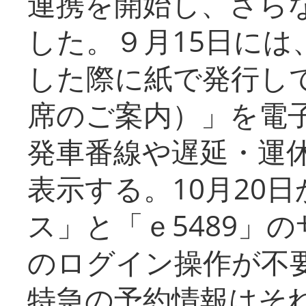
連携を開始し、さら
した。９月15日には
した際に紙で発行し
席のご案内）」を電
発車番線や遅延・運
表示する。10月20
ス」と「ｅ5489」
のログイン操作が不
特急の予約情報はそ