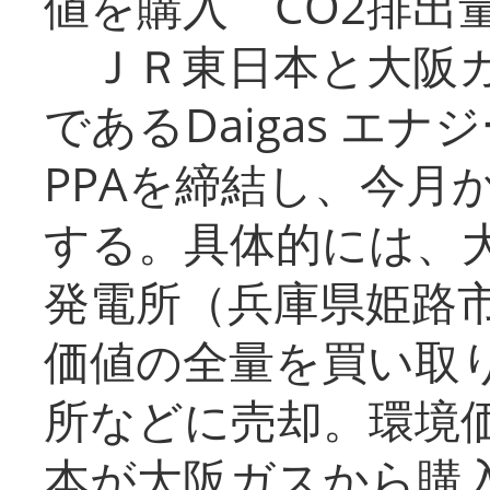
値を購入 CO2排出
ＪＲ東日本と大阪ガ
であるDaigas エ
PPAを締結し、今月
する。具体的には、
発電所（兵庫県姫路
価値の全量を買い取
所などに売却。環境
本が大阪ガスから購