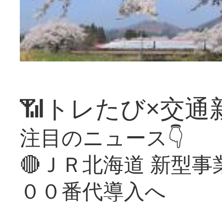
📶トレたび×交通
注目のニュース👇
🔴ＪＲ北海道 新型
００番代導入へ