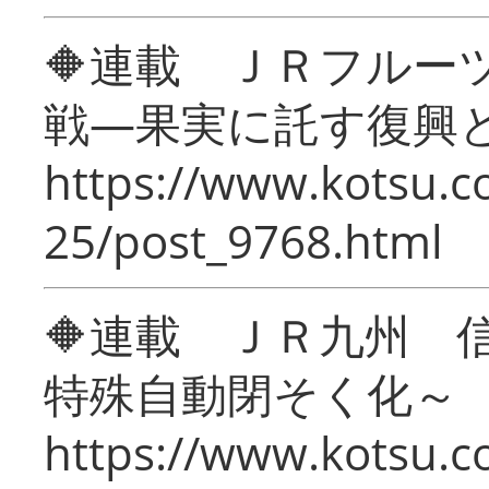
🔶連載 ＪＲフルー
戦―果実に託す復興
https://www.kotsu.c
25/post_9768.html
🔶連載 ＪＲ九州 
特殊自動閉そく化～
https://www.kotsu.c