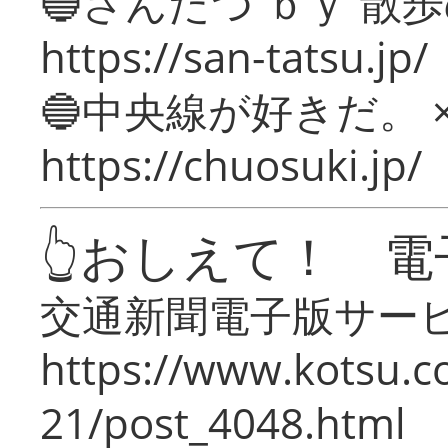
🔵さんたつ ｂｙ 散
https://san-tatsu.jp/
🔵中央線が好きだ。 
https://chuosuki.jp/
👆おしえて！ 電
交通新聞電子版サー
https://www.kotsu.c
21/post_4048.html