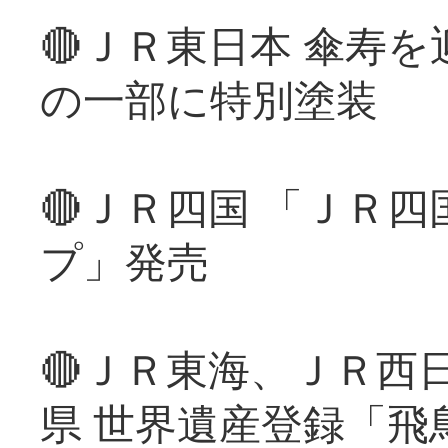
🔴ＪＲ東日本 傘寿
の一部に特別塗装
🔴ＪＲ四国 「ＪＲ
プ」発売
🔴ＪＲ東海、ＪＲ西
県 世界遺産登録「飛