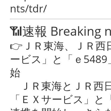
nts/tdr/
📶速報 Breaking 
👉ＪＲ東海、ＪＲ西
ービス」と「ｅ548
始
ＪＲ東海とＪＲ西日
「ＥＸサービス」と「