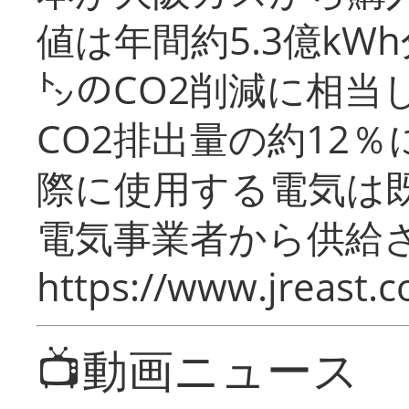
値は年間約5.3億kW
㌧のCO2削減に相当
CO2排出量の約12
際に使用する電気は
電気事業者から供給
https://www.jreast.co
📺動画ニュース