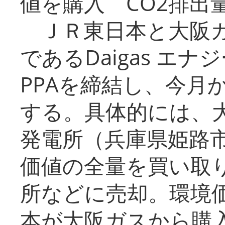
値を購入 CO2排出
ＪＲ東日本と大阪ガ
であるDaigas エ
PPAを締結し、今月
する。具体的には、
発電所（兵庫県姫路
価値の全量を買い取
所などに売却。環境
本が大阪ガスから購