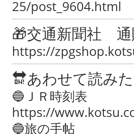
25/post_9604.html
🎁交通新聞社 通
https://zpgshop.kots
🔛あわせて読み
🔵ＪＲ時刻表
https://www.kotsu.co
🔵旅の手帖