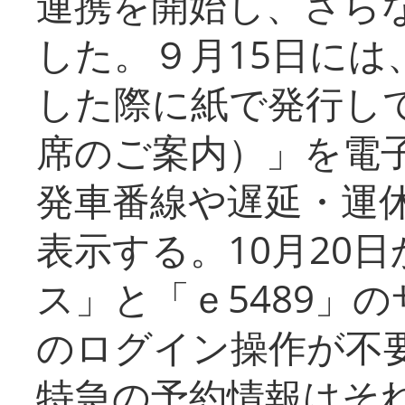
連携を開始し、さら
した。９月15日には
した際に紙で発行し
席のご案内）」を電
発車番線や遅延・運
表示する。10月20
ス」と「ｅ5489」
のログイン操作が不
特急の予約情報はそ