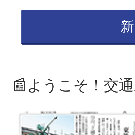
新
📰ようこそ！交