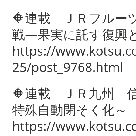
🔶連載 ＪＲフルー
戦―果実に託す復興
https://www.kotsu.c
25/post_9768.html
🔶連載 ＪＲ九州 
特殊自動閉そく化～
https://www.kotsu.c