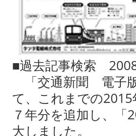
■過去記事検索 20
「交通新聞 電子版
て、これまでの201
７年分を追加し、「2
大しました