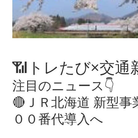
📶トレたび×交通
注目のニュース👇
🔴ＪＲ北海道 新型
００番代導入へ