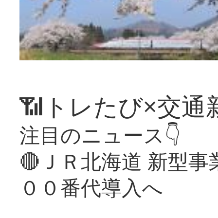
📶トレたび×交通
注目のニュース👇
🔴ＪＲ北海道 新型
００番代導入へ