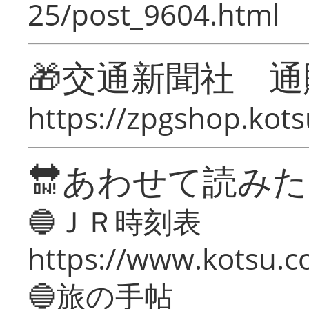
25/post_9604.html
🎁交通新聞社 通
https://zpgshop.kots
🔛あわせて読み
🔵ＪＲ時刻表
https://www.kotsu.co
🔵旅の手帖