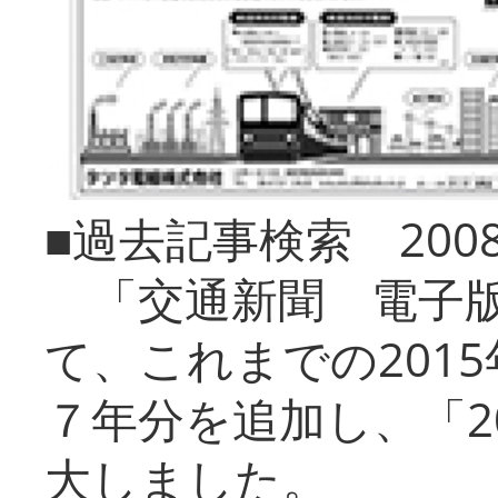
■過去記事検索 20
「交通新聞 電子版
て、これまでの201
７年分を追加し、「2
大しました