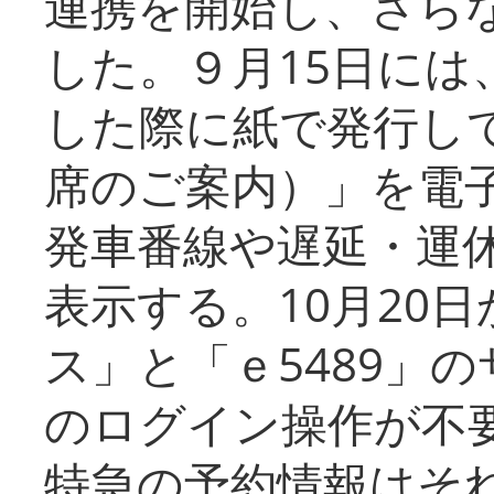
連携を開始し、さら
した。９月15日には
した際に紙で発行し
席のご案内）」を電
発車番線や遅延・運
表示する。10月20
ス」と「ｅ5489」
のログイン操作が不
特急の予約情報はそ