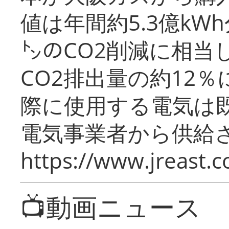
値は年間約5.3億kW
㌧のCO2削減に相当
CO2排出量の約12
際に使用する電気は
電気事業者から供給
https://www.jreast.co
📺動画ニュース