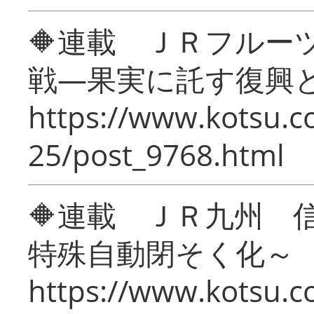
🔶連載 ＪＲフルー
戦―果実に託す復興
https://www.kotsu.c
25/post_9768.html
🔶連載 ＪＲ九州 
特殊自動閉そく化～
https://www.kotsu.c