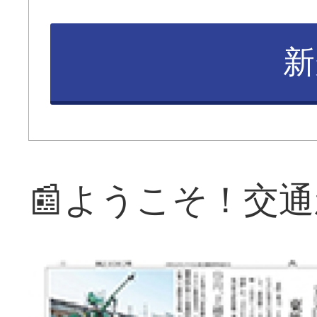
新
📰ようこそ！交