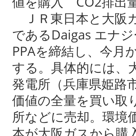
値を購入 CO2排出
ＪＲ東日本と大阪ガ
であるDaigas エ
PPAを締結し、今月
する。具体的には、
発電所（兵庫県姫路
価値の全量を買い取
所などに売却。環境
本が大阪ガスから購