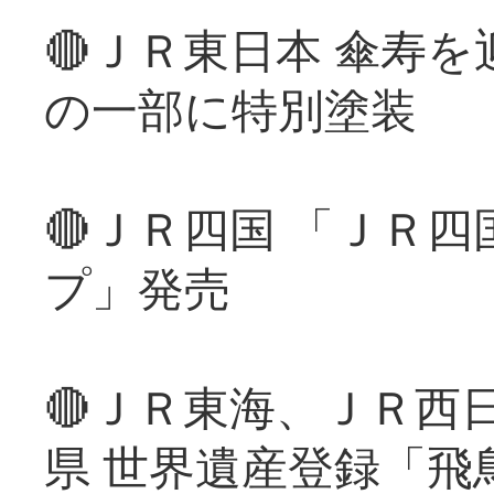
🔴ＪＲ東日本 傘寿
の一部に特別塗装
🔴ＪＲ四国 「ＪＲ
プ」発売
🔴ＪＲ東海、ＪＲ西
県 世界遺産登録「飛