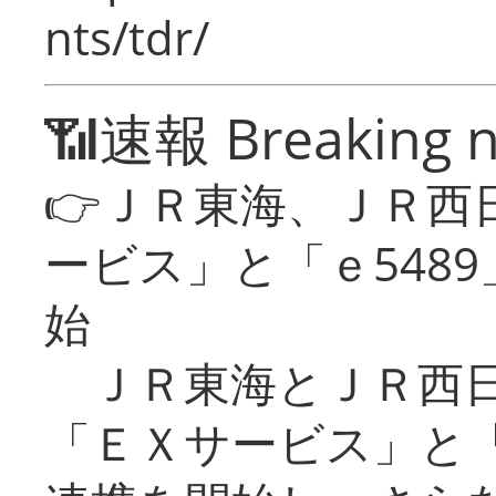
nts/tdr/
📶速報 Breaking 
👉ＪＲ東海、ＪＲ西
ービス」と「ｅ548
始
ＪＲ東海とＪＲ西日
「ＥＸサービス」と「