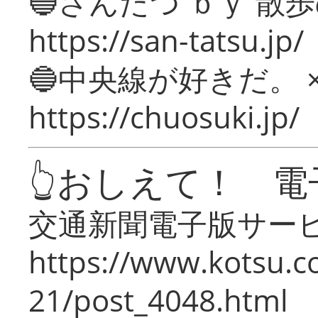
🔵さんたつ ｂｙ 散
https://san-tatsu.jp/
🔵中央線が好きだ。 
https://chuosuki.jp/
👆おしえて！ 電
交通新聞電子版サー
https://www.kotsu.c
21/post_4048.html