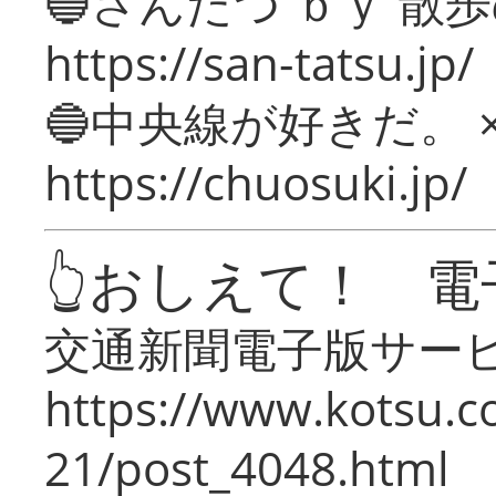
🔵さんたつ ｂｙ 散
https://san-tatsu.jp/
🔵中央線が好きだ。 
https://chuosuki.jp/
👆おしえて！ 電
交通新聞電子版サー
https://www.kotsu.c
21/post_4048.html