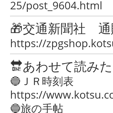
25/post_9604.html
🎁交通新聞社 通
https://zpgshop.kots
🔛あわせて読み
🔵ＪＲ時刻表
https://www.kotsu.co
🔵旅の手帖