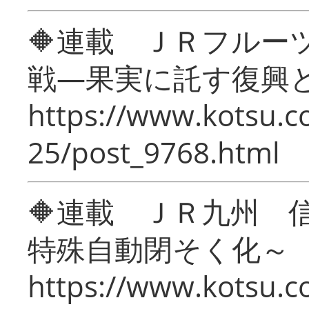
🔶連載 ＪＲフルー
戦―果実に託す復興
https://www.kotsu.c
25/post_9768.html
🔶連載 ＪＲ九州 
特殊自動閉そく化～
https://www.kotsu.c