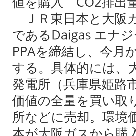
値を購入 CO2排出
ＪＲ東日本と大阪ガ
であるDaigas エ
PPAを締結し、今月
する。具体的には、
発電所（兵庫県姫路
価値の全量を買い取
所などに売却。環境
本が大阪ガスから購