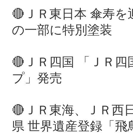
🔴ＪＲ東日本 傘寿
の一部に特別塗装
🔴ＪＲ四国 「ＪＲ
プ」発売
🔴ＪＲ東海、ＪＲ西
県 世界遺産登録「飛