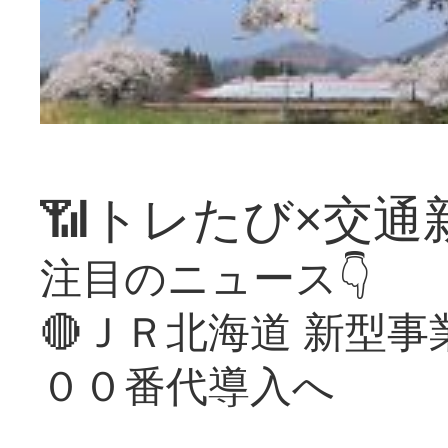
📶トレたび×交通
注目のニュース👇
🔴ＪＲ北海道 新型
００番代導入へ