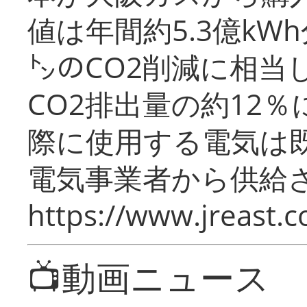
値は年間約5.3億kW
㌧のCO2削減に相当
CO2排出量の約12
際に使用する電気は
電気事業者から供給
https://www.jreast.co
📺動画ニュース