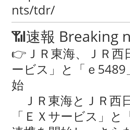
nts/tdr/
📶速報 Breaking 
👉ＪＲ東海、ＪＲ西
ービス」と「ｅ548
始
ＪＲ東海とＪＲ西日
「ＥＸサービス」と「