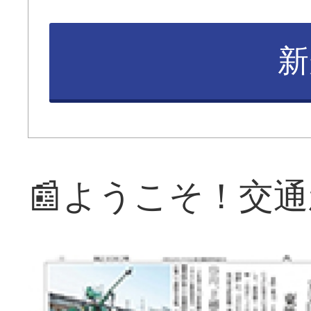
新
📰ようこそ！交