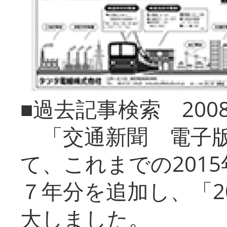
■過去記事検索 20
「交通新聞 電子版
て、これまでの201
７年分を追加し、「2
大しました