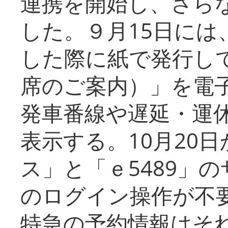
連携を開始し、さら
した。９月15日には
した際に紙で発行し
席のご案内）」を電
発車番線や遅延・運
表示する。10月20
ス」と「ｅ5489」
のログイン操作が不
特急の予約情報はそ