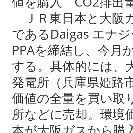
値を購入 CO2排出
ＪＲ東日本と大阪ガ
であるDaigas エ
PPAを締結し、今月
する。具体的には、
発電所（兵庫県姫路
価値の全量を買い取
所などに売却。環境
本が大阪ガスから購