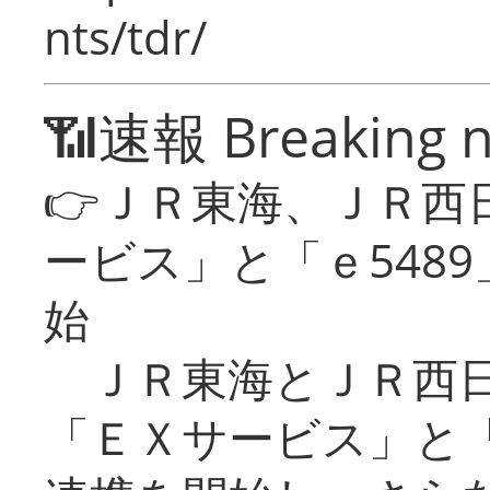
nts/tdr/
📶速報 Breaking 
👉ＪＲ東海、ＪＲ西
ービス」と「ｅ548
始
ＪＲ東海とＪＲ西日
「ＥＸサービス」と「