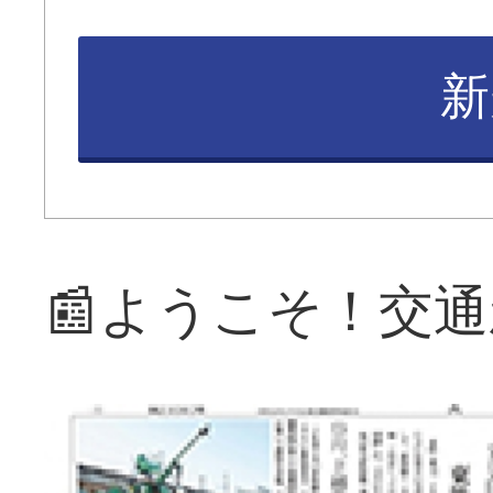
新
📰ようこそ！交