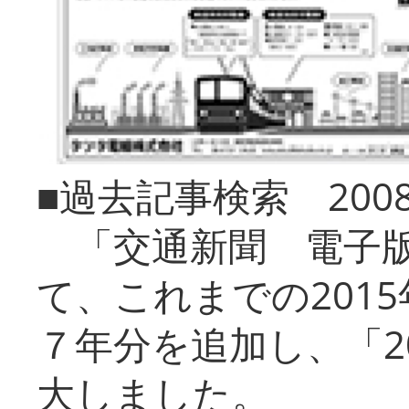
■過去記事検索 20
「交通新聞 電子版
て、これまでの201
７年分を追加し、「2
大しました