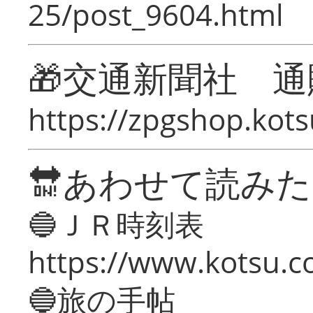
25/post_9604.html
🎁交通新聞社 通
https://zpgshop.kots
🔛あわせて読み
🔵ＪＲ時刻表
https://www.kotsu.co
🔵旅の手帖