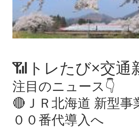
📶トレたび×交通
注目のニュース👇
🔴ＪＲ北海道 新型
００番代導入へ