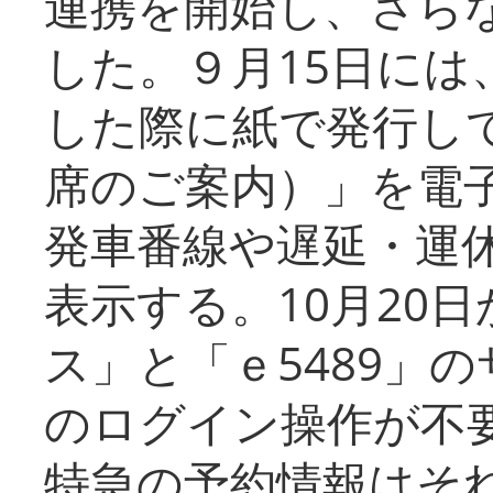
連携を開始し、さら
した。９月15日には
した際に紙で発行し
席のご案内）」を電
発車番線や遅延・運
表示する。10月20
ス」と「ｅ5489」
のログイン操作が不
特急の予約情報はそ