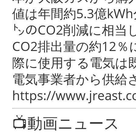
値は年間約5.3億kW
㌧のCO2削減に相当
CO2排出量の約12
際に使用する電気は
電気事業者から供給
https://www.jreast.co
📺動画ニュース