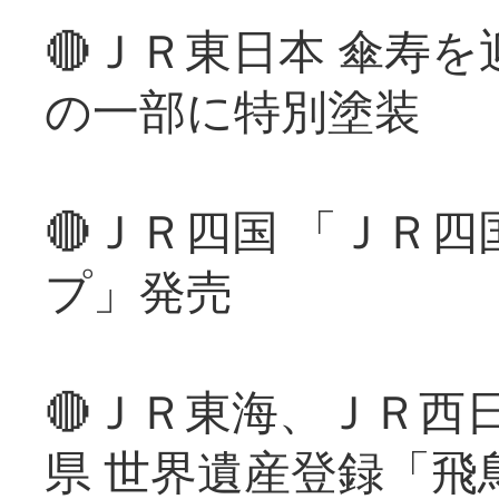
🔴ＪＲ東日本 傘寿
の一部に特別塗装
🔴ＪＲ四国 「ＪＲ
プ」発売
🔴ＪＲ東海、ＪＲ西
県 世界遺産登録「飛