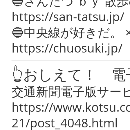
🔵さんたつ ｂｙ 散
https://san-tatsu.jp/
🔵中央線が好きだ。 
https://chuosuki.jp/
👆おしえて！ 電
交通新聞電子版サー
https://www.kotsu.c
21/post_4048.html