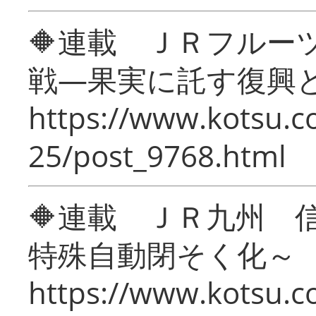
🔶連載 ＪＲフルー
戦―果実に託す復興
https://www.kotsu.c
25/post_9768.html
🔶連載 ＪＲ九州 
特殊自動閉そく化～
https://www.kotsu.c