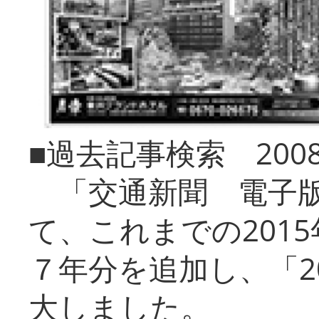
■過去記事検索 20
「交通新聞 電子版
て、これまでの201
７年分を追加し、「2
大しました