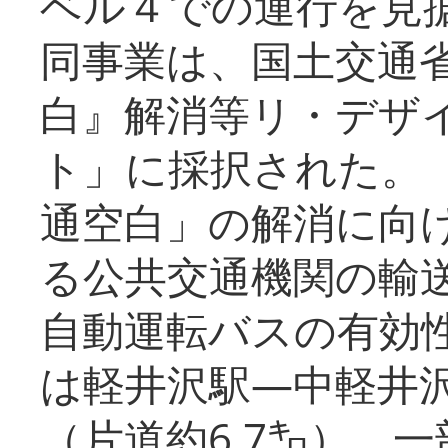
ベル４での運行を見
同事業は、国土交通
白』解消等リ・デザ
ト」に採択された。
通空白」の解消に向
る公共交通機関の輸
自動運転バスの有効
は軽井沢駅―中軽井
（片道約6.7㌔）、