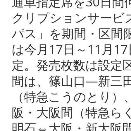
通車指定席を30日間
クリプションサービス
パス」を期間・区間
は今月17日～11月
定。発売枚数は設定
間は、篠山口―新三
（特急こうのとり）
阪・大阪間（特急ら
明石⇔大阪・新大阪