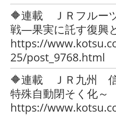
🔶連載 ＪＲフルー
戦―果実に託す復興
https://www.kotsu.c
25/post_9768.html
🔶連載 ＪＲ九州 
特殊自動閉そく化～
https://www.kotsu.c