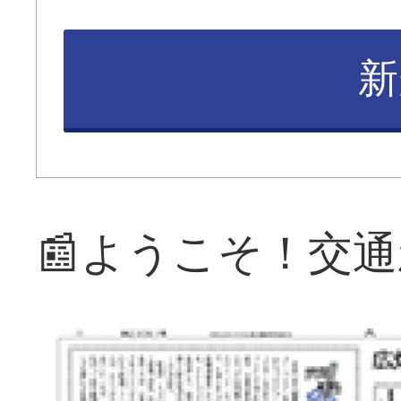
新
📰ようこそ！交