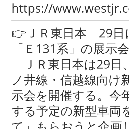
https://www.westjr.c
👉ＪＲ東日本 29
「Ｅ131系」の展示
ＪＲ東日本は29日
ノ井線・信越線向け新
示会を開催する。今
する予定の新型車両
て」もらおうと企画し