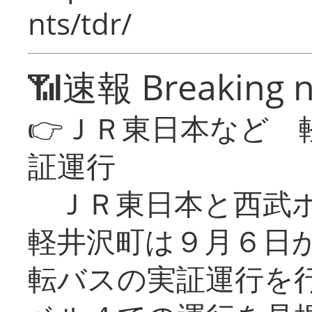
nts/tdr/
📶速報 Breaking 
👉ＪＲ東日本など 
証運行
ＪＲ東日本と西武ホ
軽井沢町は９月６日か
転バスの実証運行を