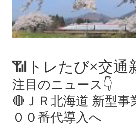
📶トレたび×交通
注目のニュース👇
🔴ＪＲ北海道 新型
００番代導入へ