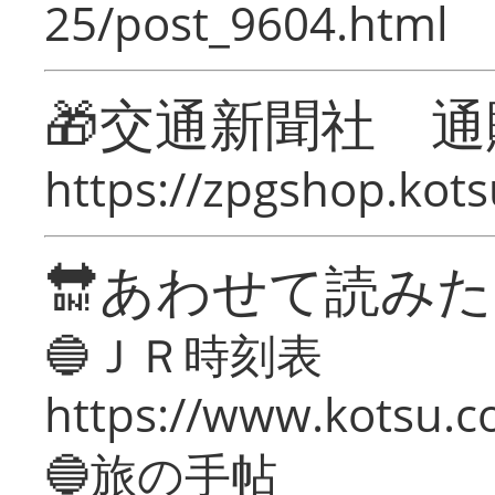
25/post_9604.html
🎁交通新聞社 通
https://zpgshop.kots
🔛あわせて読み
🔵ＪＲ時刻表
https://www.kotsu.co
🔵旅の手帖