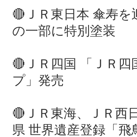
🔴ＪＲ東日本 傘寿
の一部に特別塗装
🔴ＪＲ四国 「ＪＲ
プ」発売
🔴ＪＲ東海、ＪＲ西
県 世界遺産登録「飛