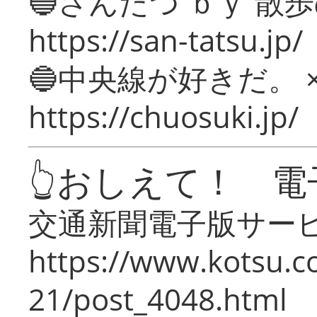
🔵さんたつ ｂｙ 散
https://san-tatsu.jp/
🔵中央線が好きだ。 
https://chuosuki.jp/
👆おしえて！ 電
交通新聞電子版サー
https://www.kotsu.c
21/post_4048.html