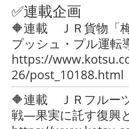
✅連載企画
🔶連載 ＪＲ貨物
プッシュ・プル運転
https://www.kotsu.c
26/post_10188.html
🔶連載 ＪＲフルー
戦―果実に託す復興