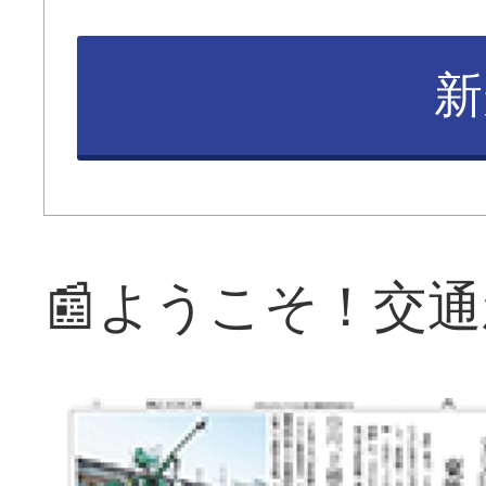
新
📰ようこそ！交