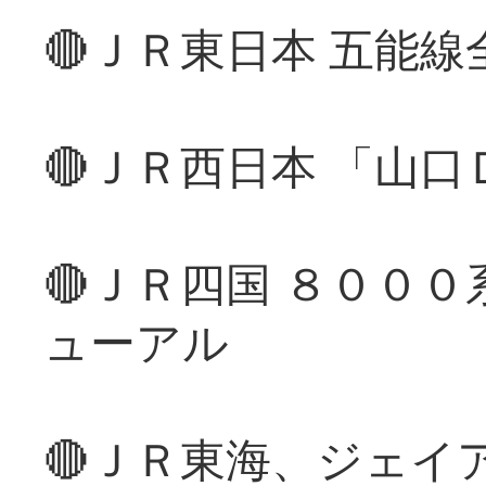
🔴ＪＲ東日本 五能
🔴ＪＲ西日本 「山
🔴ＪＲ四国 ８００
ューアル
🔴ＪＲ東海、ジェイ