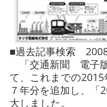
■過去記事検索 20
「交通新聞 電子版
て、これまでの201
７年分を追加し、「2
大しました