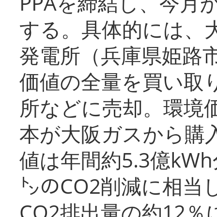
PPAを締結し、今月
する。具体的には、
発電所（兵庫県姫路
価値の全量を買い取
所などに売却。環境
本が大阪ガスから購
値は年間約5.3億kW
㌧のCO2削減に相当
CO2排出量の約12