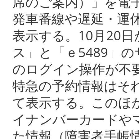
席のご案内）」を電
発車番線や遅延・運
表示する。10月20
ス」と「ｅ5489」
のログイン操作が不
特急の予約情報はそ
て表示する。このほ
イナンバーカードや
た情報（障害者手帳