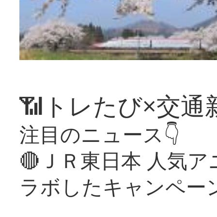
📶トレたび×交通
注目のニュース👇
🔴ＪＲ東日本 人気
ラボしたキャンペー