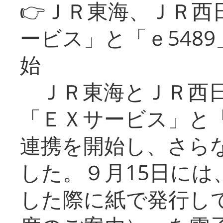
👉ＪＲ東海、ＪＲ西
ービス」と「ｅ548
始
ＪＲ東海とＪＲ西日
「ＥＸサービス」と「
連携を開始し、さら
した。９月15日には
した際に紙で発行し