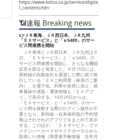
https://www.kotsu.co.jp/service/digita
l_contents/tdr/
📶速報 Breaking news
👉ＪＲ東海、ＪＲ西日本、ＪＲ九州
「ＥＸサービス」と「ｅ5489」のサー
ビス間連携を開始
ＪＲ東海とＪＲ西日本、ＪＲ九州は６
日、「ＥＸサービス」と「ｅ5489」の
サービス間連携を開始し、さらなる機能
拡充を図ると発表した。９月15日には、
新幹線の自動改札を通過した際に紙で発
行している「ＥＸご利用票（座席のご案
内）」を電子化。列車や座席に加え、発
車番線や遅延・運休情報も「ＥＸアプ
リ」で表示する。10月20日からは、
「ＥＸサービス」と「ｅ5489」のサー
ビス間を移動する際のログイン操作が不
要となり、新幹線・在来線特急の予約情
報はそれぞれのアプリでをまとめて表示
する。このほか、「ＥＸサービス」でマ
イナンバーカードやマイナポータルから
取得した情報（障害者手帳情報、生年月