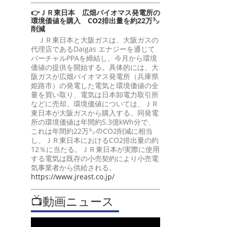
👉ＪＲ東日本 広畑バイオマス発電所の
環境価値を購入 CO2排出量を約22万㌧
削減
ＪＲ東日本と大阪ガスは、大阪ガスの
代理店であるDaigas エナジーを通じて
バーチャルPPAを締結し、今月から環境
価値の提供を開始する。具体的には、大
阪ガスが広畑バイオマス発電所（兵庫県
姫路市）の発電した電気と環境価値の全
量を買い取り、電気は日本卸電力取引所
などに売却。環境価値については、ＪＲ
東日本が大阪ガスから購入する。同発電
所の環境価値は年間約5.3億kWh分で、
これは年間約22万㌧のCO2削減に相当
し、ＪＲ東日本におけるCO2排出量の約
12％に当たる。ＪＲ東日本が実際に使用
する電気は既存の小売契約により小売電
気事業者から供給される。
https://www.jreast.co.jp/
📺動画ニュース