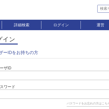
詳細検索
ログイン
運営
グイン
ザーIDをお持ちの方
ーザID
スワード
パスワードをお忘れの方はこち