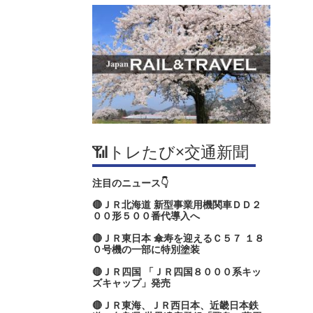
📶トレたび×交通新聞
注目のニュース👇
🔴ＪＲ北海道 新型事業用機関車ＤＤ２
００形５００番代導入へ
🔴ＪＲ東日本 傘寿を迎えるＣ５７ １８
０号機の一部に特別塗装
🔴ＪＲ四国 「ＪＲ四国８０００系キッ
ズキャップ」発売
🔴ＪＲ東海、ＪＲ西日本、近畿日本鉄