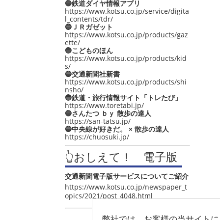
🔵鉄道ダイヤ情報アプリ
https://www.kotsu.co.jp/service/digita
l_contents/tdr/
🔵ＪＲガゼット
https://www.kotsu.co.jp/products/gaz
ette/
🔵こどものほん
https://www.kotsu.co.jp/products/kid
s/
🔵交通新聞社新書
https://www.kotsu.co.jp/products/shi
nsho/
🔵鉄道・旅行情報サイト「トレたび」
https://www.toretabi.jp/
🔵さんたつ ｂｙ 散歩の達人
https://san-tatsu.jp/
🔵中央線が好きだ。 × 散歩の達人
https://chuosuki.jp/
👆おしえて！ 電子版
交通新聞電子版サービスについてご紹介
https://www.kotsu.co.jp/newspaper_t
opics/2021/post_4048.html
弊社では、お客様の当サイトに