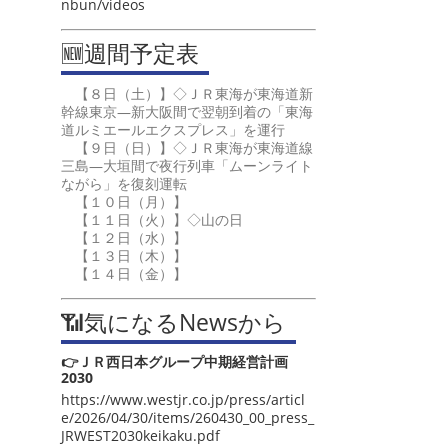
nbun/videos
🆕週間予定表
【８日（土）】◇ＪＲ東海が東海道新
幹線東京―新大阪間で翌朝到着の「東海
道ルミエールエクスプレス」を運行
【９日（日）】◇ＪＲ東海が東海道線
三島―大垣間で夜行列車「ムーンライト
ながら」を復刻運転
【１０日（月）】
【１１日（火）】◇山の日
【１２日（水）】
【１３日（木）】
【１４日（金）】
📶気になるNewsから
👉ＪＲ西日本グループ中期経営計画
2030
https://www.westjr.co.jp/press/articl
e/2026/04/30/items/260430_00_press_
JRWEST2030keikaku.pdf