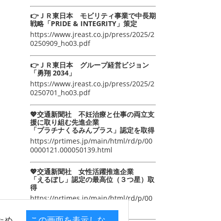
👉ＪＲ東日本 モビリティ事業で中長期
戦略「PRIDE & INTEGRITY」策定
https://www.jreast.co.jp/press/2025/2
0250909_ho03.pdf
👉ＪＲ東日本 グループ経営ビジョン
「勇翔 2034」
https://www.jreast.co.jp/press/2025/2
0250701_ho03.pdf
💖交通新聞社 不妊治療と仕事の両立支
援に取り組む先進企業
「プラチナくるみんプラス」認定を取得
https://prtimes.jp/main/html/rd/p/00
0000121.000050139.html
💖交通新聞社 女性活躍推進企業
「えるぼし」認定の最高位（３つ星）取
得
https://prtimes.jp/main/html/rd/p/00
0000105.000050139.html
ため
この画面を表示しな