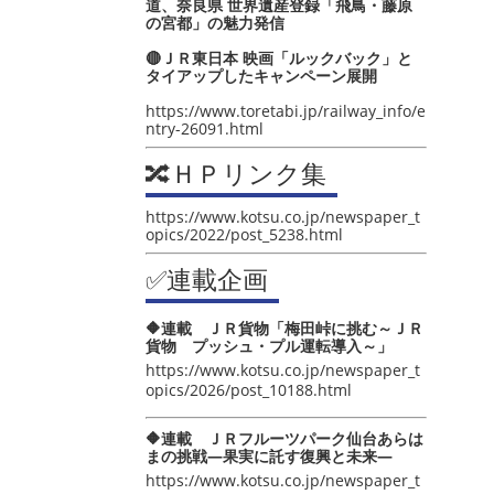
道、奈良県 世界遺産登録「飛鳥・藤原
の宮都」の魅力発信
🔴ＪＲ東日本 映画「ルックバック」と
タイアップしたキャンペーン展開
https://www.toretabi.jp/railway_info/e
ntry-26091.html
🔀ＨＰリンク集
https://www.kotsu.co.jp/newspaper_t
opics/2022/post_5238.html
✅連載企画
🔶連載 ＪＲ貨物「梅田峠に挑む～ＪＲ
貨物 プッシュ・プル運転導入～」
https://www.kotsu.co.jp/newspaper_t
opics/2026/post_10188.html
🔶連載 ＪＲフルーツパーク仙台あらは
まの挑戦―果実に託す復興と未来―
https://www.kotsu.co.jp/newspaper_t