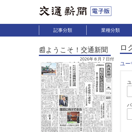
記事分類
業種分類
ロ
📰ようこそ！交通新聞
2026年８月７日付
ユー
ユ
パ