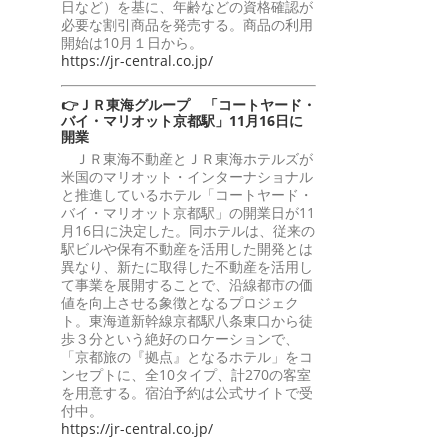
日など）を基に、年齢などの資格確認が
必要な割引商品を発売する。商品の利用
開始は10月１日から。
https://jr-central.co.jp/
👉ＪＲ東海グループ 「コートヤード・
バイ・マリオット京都駅」11月16日に
開業
ＪＲ東海不動産とＪＲ東海ホテルズが
米国のマリオット・インターナショナル
と推進しているホテル「コートヤード・
バイ・マリオット京都駅」の開業日が11
月16日に決定した。同ホテルは、従来の
駅ビルや保有不動産を活用した開発とは
異なり、新たに取得した不動産を活用し
て事業を展開することで、沿線都市の価
値を向上させる象徴となるプロジェク
ト。東海道新幹線京都駅八条東口から徒
歩３分という絶好のロケーションで、
「京都旅の『拠点』となるホテル」をコ
ンセプトに、全10タイプ、計270の客室
を用意する。宿泊予約は公式サイトで受
付中。
https://jr-central.co.jp/