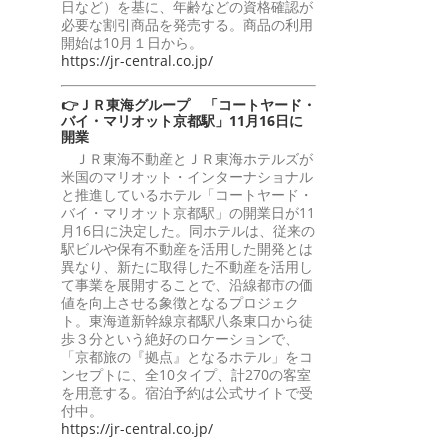
日など）を基に、年齢などの資格確認が
必要な割引商品を発売する。商品の利用
開始は10月１日から。
https://jr-central.co.jp/
👉ＪＲ東海グループ 「コートヤード・
バイ・マリオット京都駅」11月16日に
開業
ＪＲ東海不動産とＪＲ東海ホテルズが
米国のマリオット・インターナショナル
と推進しているホテル「コートヤード・
バイ・マリオット京都駅」の開業日が11
月16日に決定した。同ホテルは、従来の
駅ビルや保有不動産を活用した開発とは
異なり、新たに取得した不動産を活用し
て事業を展開することで、沿線都市の価
値を向上させる象徴となるプロジェク
ト。東海道新幹線京都駅八条東口から徒
歩３分という絶好のロケーションで、
「京都旅の『拠点』となるホテル」をコ
ンセプトに、全10タイプ、計270の客室
を用意する。宿泊予約は公式サイトで受
付中。
https://jr-central.co.jp/