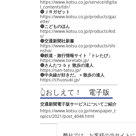
https://www.kotsu.co.jp/service/digita
l_contents/tdr/
🔵ＪＲガゼット
https://www.kotsu.co.jp/products/gaz
ette/
🔵こどものほん
https://www.kotsu.co.jp/products/kid
s/
🔵交通新聞社新書
https://www.kotsu.co.jp/products/shi
nsho/
🔵鉄道・旅行情報サイト「トレたび」
https://www.toretabi.jp/
🔵さんたつ ｂｙ 散歩の達人
https://san-tatsu.jp/
🔵中央線が好きだ。 × 散歩の達人
https://chuosuki.jp/
👆おしえて！ 電子版
交通新聞電子版サービスについてご紹介
https://www.kotsu.co.jp/newspaper_t
opics/2021/post_4048.html
弊社では、お客様の当サイトに