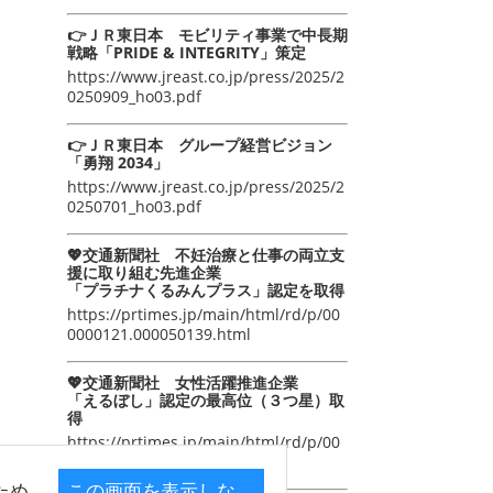
👉ＪＲ東日本 モビリティ事業で中長期
戦略「PRIDE & INTEGRITY」策定
https://www.jreast.co.jp/press/2025/2
0250909_ho03.pdf
👉ＪＲ東日本 グループ経営ビジョン
「勇翔 2034」
https://www.jreast.co.jp/press/2025/2
0250701_ho03.pdf
💖交通新聞社 不妊治療と仕事の両立支
援に取り組む先進企業
「プラチナくるみんプラス」認定を取得
https://prtimes.jp/main/html/rd/p/00
0000121.000050139.html
💖交通新聞社 女性活躍推進企業
「えるぼし」認定の最高位（３つ星）取
得
https://prtimes.jp/main/html/rd/p/00
0000105.000050139.html
ため
この画面を表示しな