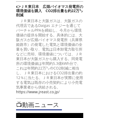
👉ＪＲ東日本 広畑バイオマス発電所の
環境価値を購入 CO2排出量を約22万㌧
削減
ＪＲ東日本と大阪ガスは、大阪ガスの
代理店であるDaigas エナジーを通じて
バーチャルPPAを締結し、今月から環境
価値の提供を開始する。具体的には、大
阪ガスが広畑バイオマス発電所（兵庫県
姫路市）の発電した電気と環境価値の全
量を買い取り、電気は日本卸電力取引所
などに売却。環境価値については、ＪＲ
東日本が大阪ガスから購入する。同発電
所の環境価値は年間約5.3億kWh分で、
これは年間約22万㌧のCO2削減に相当
し、ＪＲ東日本におけるCO2排出量の約
12％に当たる。ＪＲ東日本が実際に使用
する電気は既存の小売契約により小売電
気事業者から供給される。
https://www.jreast.co.jp/
📺動画ニュース