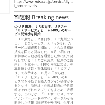
https://www.kotsu.co.jp/service/digita
l_contents/tdr/
📶速報 Breaking news
👉ＪＲ東海、ＪＲ西日本、ＪＲ九州
「ＥＸサービス」と「ｅ5489」のサー
ビス間連携を開始
ＪＲ東海とＪＲ西日本、ＪＲ九州は６
日、「ＥＸサービス」と「ｅ5489」の
サービス間連携を開始し、さらなる機能
拡充を図ると発表した。９月15日には、
新幹線の自動改札を通過した際に紙で発
行している「ＥＸご利用票（座席のご案
内）」を電子化。列車や座席に加え、発
車番線や遅延・運休情報も「ＥＸアプ
リ」で表示する。10月20日からは、
「ＥＸサービス」と「ｅ5489」のサー
ビス間を移動する際のログイン操作が不
要となり、新幹線・在来線特急の予約情
報はそれぞれのアプリでをまとめて表示
する。このほか、「ＥＸサービス」でマ
イナンバーカードやマイナポータルから
取得した情報（障害者手帳情報、生年月