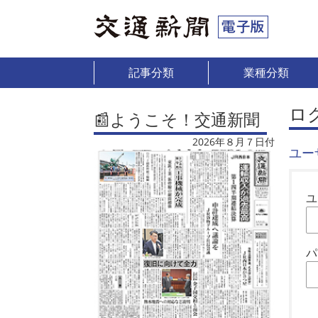
記事分類
業種分類
ロ
📰ようこそ！交通新聞
2026年８月７日付
ユー
ユ
パ