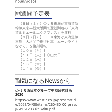
nbun/videos
🆕週間予定表
【８日（土）】◇ＪＲ東海が東海道新
幹線東京―新大阪間で翌朝到着の「東海
道ルミエールエクスプレス」を運行
【９日（日）】◇ＪＲ東海が東海道線
三島―大垣間で夜行列車「ムーンライト
ながら」を復刻運転
【１０日（月）】
【１１日（火）】◇山の日
【１２日（水）】
【１３日（木）】
【１４日（金）】
📶気になるNewsから
👉ＪＲ西日本グループ中期経営計画
2030
https://www.westjr.co.jp/press/articl
e/2026/04/30/items/260430_00_press_
JRWEST2030keikaku.pdf