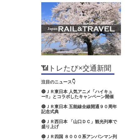
📶トレたび×交通新聞
注目のニュース👇
🔴ＪＲ東日本 人気アニメ「ハイキュ
ー‼」とコラボしたキャンペーン開催
🔴ＪＲ東日本 五能線全線開通９０周年
記念式典
🔴ＪＲ西日本 「山口ＤＣ」観光列車で
盛り上げ
🔴ＪＲ四国 ８０００系アンパンマン列