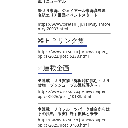
車リニューアル
🔴ＪＲ東海、ジェイアール東海髙島屋
名駅エリア回遊イベントスタート
https://www.toretabi.jp/railway_info/e
ntry-26033.html
🔀ＨＰリンク集
https://www.kotsu.co.jp/newspaper_t
opics/2022/post_5238.html
✅連載企画
🔶連載 ＪＲ貨物「梅田峠に挑む～ＪＲ
貨物 プッシュ・プル運転導入～」
https://www.kotsu.co.jp/newspaper_t
opics/2026/post_10188.html
🔶連載 ＪＲフルーツパーク仙台あらは
まの挑戦―果実に託す復興と未来―
https://www.kotsu.co.jp/newspaper_t
opics/2025/post_9768.html