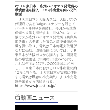
👉ＪＲ東日本 広畑バイオマス発電所の
環境価値を購入 CO2排出量を約22万㌧
削減
ＪＲ東日本と大阪ガスは、大阪ガスの
代理店であるDaigas エナジーを通じて
バーチャルPPAを締結し、今月から環境
価値の提供を開始する。具体的には、大
阪ガスが広畑バイオマス発電所（兵庫県
姫路市）の発電した電気と環境価値の全
量を買い取り、電気は日本卸電力取引所
などに売却。環境価値については、ＪＲ
東日本が大阪ガスから購入する。同発電
所の環境価値は年間約5.3億kWh分で、
これは年間約22万㌧のCO2削減に相当
し、ＪＲ東日本におけるCO2排出量の約
12％に当たる。ＪＲ東日本が実際に使用
する電気は既存の小売契約により小売電
気事業者から供給される。
https://www.jreast.co.jp/
📺動画ニュース