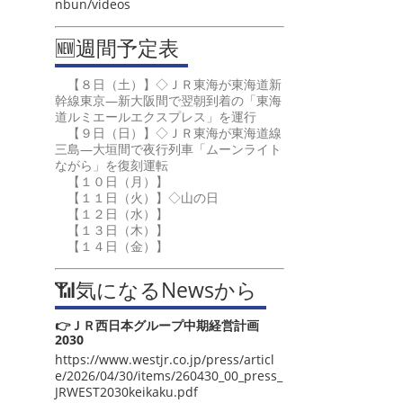
nbun/videos
🆕週間予定表
【８日（土）】◇ＪＲ東海が東海道新
幹線東京―新大阪間で翌朝到着の「東海
道ルミエールエクスプレス」を運行
【９日（日）】◇ＪＲ東海が東海道線
三島―大垣間で夜行列車「ムーンライト
ながら」を復刻運転
【１０日（月）】
【１１日（火）】◇山の日
【１２日（水）】
【１３日（木）】
【１４日（金）】
📶気になるNewsから
👉ＪＲ西日本グループ中期経営計画
2030
https://www.westjr.co.jp/press/articl
e/2026/04/30/items/260430_00_press_
JRWEST2030keikaku.pdf