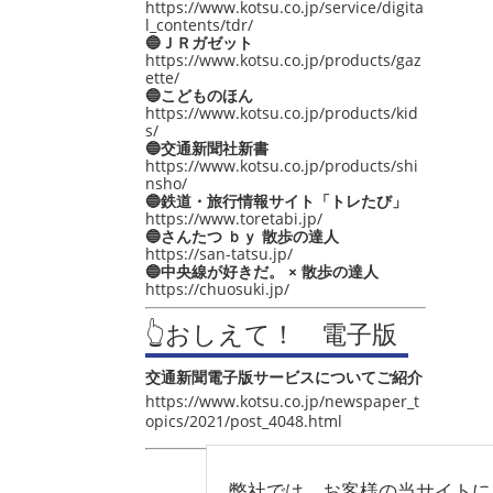
https://www.kotsu.co.jp/service/digita
l_contents/tdr/
🔵ＪＲガゼット
https://www.kotsu.co.jp/products/gaz
ette/
🔵こどものほん
https://www.kotsu.co.jp/products/kid
s/
🔵交通新聞社新書
https://www.kotsu.co.jp/products/shi
nsho/
🔵鉄道・旅行情報サイト「トレたび」
https://www.toretabi.jp/
🔵さんたつ ｂｙ 散歩の達人
https://san-tatsu.jp/
🔵中央線が好きだ。 × 散歩の達人
https://chuosuki.jp/
👆おしえて！ 電子版
交通新聞電子版サービスについてご紹介
https://www.kotsu.co.jp/newspaper_t
opics/2021/post_4048.html
弊社では、お客様の当サイトに