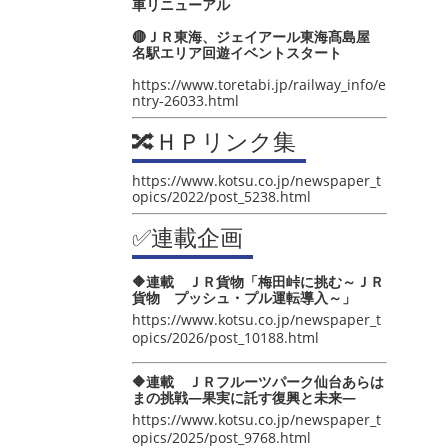
車リニューアル
🔴ＪＲ東海、ジェイアール東海髙島屋
名駅エリア回遊イベントスタート
https://www.toretabi.jp/railway_info/e
ntry-26033.html
🔀ＨＰリンク集
https://www.kotsu.co.jp/newspaper_t
opics/2022/post_5238.html
✅連載企画
🔶連載 ＪＲ貨物「梅田峠に挑む～ＪＲ
貨物 プッシュ・プル運転導入～」
https://www.kotsu.co.jp/newspaper_t
opics/2026/post_10188.html
🔶連載 ＪＲフルーツパーク仙台あらは
まの挑戦―果実に託す復興と未来―
https://www.kotsu.co.jp/newspaper_t
opics/2025/post_9768.html