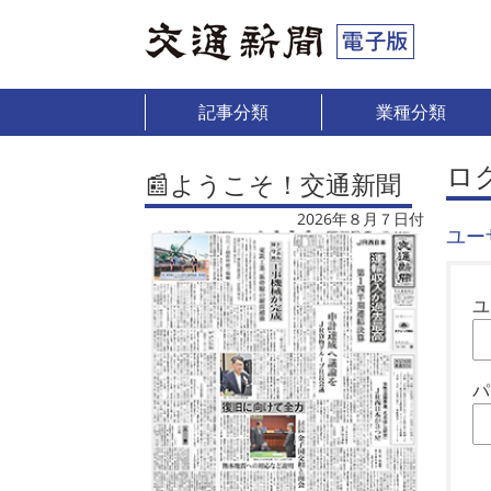
記事分類
業種分類
ロ
📰ようこそ！交通新聞
2026年８月７日付
ユー
ユ
パ