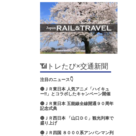
📶トレたび×交通新聞
注目のニュース👇
🔴ＪＲ東日本 人気アニメ「ハイキュ
ー‼」とコラボしたキャンペーン開催
🔴ＪＲ東日本 五能線全線開通９０周年
記念式典
🔴ＪＲ西日本 「山口ＤＣ」観光列車で
盛り上げ
🔴ＪＲ四国 ８０００系アンパンマン列