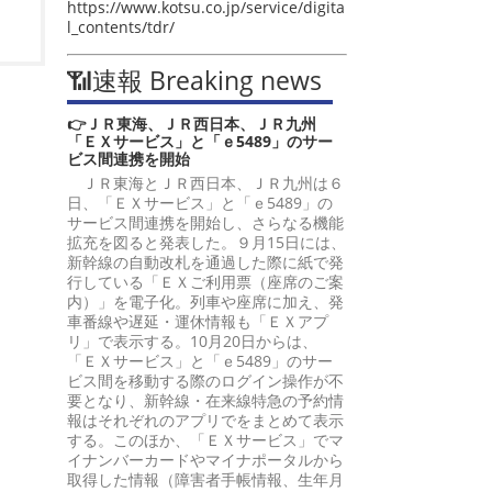
https://www.kotsu.co.jp/service/digita
l_contents/tdr/
📶速報 Breaking news
👉ＪＲ東海、ＪＲ西日本、ＪＲ九州
「ＥＸサービス」と「ｅ5489」のサー
ビス間連携を開始
ＪＲ東海とＪＲ西日本、ＪＲ九州は６
日、「ＥＸサービス」と「ｅ5489」の
サービス間連携を開始し、さらなる機能
拡充を図ると発表した。９月15日には、
新幹線の自動改札を通過した際に紙で発
行している「ＥＸご利用票（座席のご案
内）」を電子化。列車や座席に加え、発
車番線や遅延・運休情報も「ＥＸアプ
リ」で表示する。10月20日からは、
「ＥＸサービス」と「ｅ5489」のサー
ビス間を移動する際のログイン操作が不
要となり、新幹線・在来線特急の予約情
報はそれぞれのアプリでをまとめて表示
する。このほか、「ＥＸサービス」でマ
イナンバーカードやマイナポータルから
取得した情報（障害者手帳情報、生年月