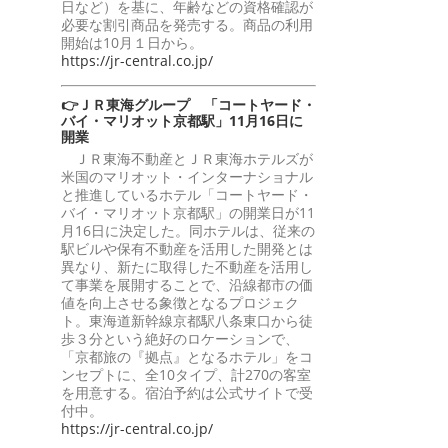
日など）を基に、年齢などの資格確認が
必要な割引商品を発売する。商品の利用
開始は10月１日から。
https://jr-central.co.jp/
👉ＪＲ東海グループ 「コートヤード・
バイ・マリオット京都駅」11月16日に
開業
ＪＲ東海不動産とＪＲ東海ホテルズが
米国のマリオット・インターナショナル
と推進しているホテル「コートヤード・
バイ・マリオット京都駅」の開業日が11
月16日に決定した。同ホテルは、従来の
駅ビルや保有不動産を活用した開発とは
異なり、新たに取得した不動産を活用し
て事業を展開することで、沿線都市の価
値を向上させる象徴となるプロジェク
ト。東海道新幹線京都駅八条東口から徒
歩３分という絶好のロケーションで、
「京都旅の『拠点』となるホテル」をコ
ンセプトに、全10タイプ、計270の客室
を用意する。宿泊予約は公式サイトで受
付中。
https://jr-central.co.jp/