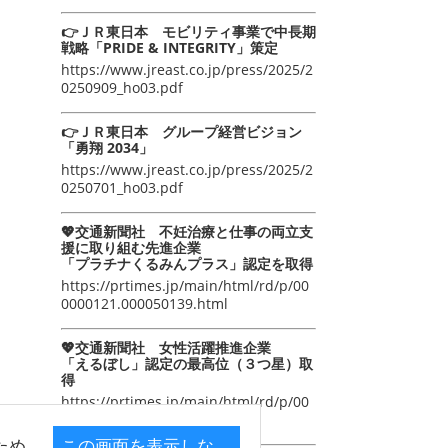
👉ＪＲ東日本 モビリティ事業で中長期
戦略「PRIDE & INTEGRITY」策定
https://www.jreast.co.jp/press/2025/2
0250909_ho03.pdf
👉ＪＲ東日本 グループ経営ビジョン
「勇翔 2034」
https://www.jreast.co.jp/press/2025/2
0250701_ho03.pdf
💖交通新聞社 不妊治療と仕事の両立支
援に取り組む先進企業
「プラチナくるみんプラス」認定を取得
https://prtimes.jp/main/html/rd/p/00
0000121.000050139.html
💖交通新聞社 女性活躍推進企業
「えるぼし」認定の最高位（３つ星）取
得
https://prtimes.jp/main/html/rd/p/00
0000105.000050139.html
ため
この画面を表示しな