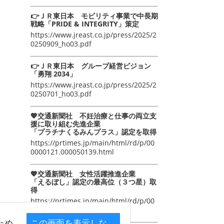
👉ＪＲ東日本 モビリティ事業で中長期
戦略「PRIDE & INTEGRITY」策定
https://www.jreast.co.jp/press/2025/2
0250909_ho03.pdf
👉ＪＲ東日本 グループ経営ビジョン
「勇翔 2034」
https://www.jreast.co.jp/press/2025/2
0250701_ho03.pdf
💖交通新聞社 不妊治療と仕事の両立支
援に取り組む先進企業
「プラチナくるみんプラス」認定を取得
https://prtimes.jp/main/html/rd/p/00
0000121.000050139.html
💖交通新聞社 女性活躍推進企業
「えるぼし」認定の最高位（３つ星）取
得
https://prtimes.jp/main/html/rd/p/00
0000105.000050139.html
ため
この画面を表示しな