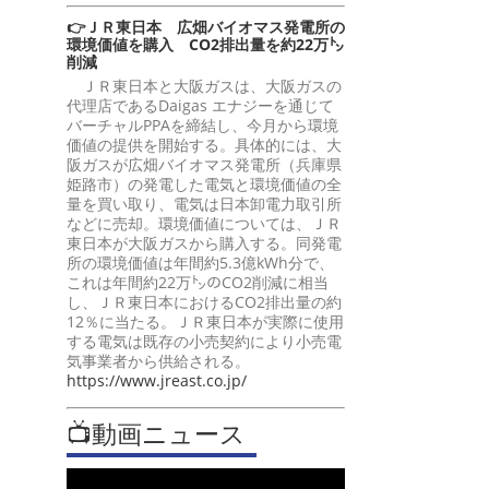
👉ＪＲ東日本 広畑バイオマス発電所の
環境価値を購入 CO2排出量を約22万㌧
削減
ＪＲ東日本と大阪ガスは、大阪ガスの
代理店であるDaigas エナジーを通じて
バーチャルPPAを締結し、今月から環境
価値の提供を開始する。具体的には、大
阪ガスが広畑バイオマス発電所（兵庫県
姫路市）の発電した電気と環境価値の全
量を買い取り、電気は日本卸電力取引所
などに売却。環境価値については、ＪＲ
東日本が大阪ガスから購入する。同発電
所の環境価値は年間約5.3億kWh分で、
これは年間約22万㌧のCO2削減に相当
し、ＪＲ東日本におけるCO2排出量の約
12％に当たる。ＪＲ東日本が実際に使用
する電気は既存の小売契約により小売電
気事業者から供給される。
https://www.jreast.co.jp/
📺動画ニュース