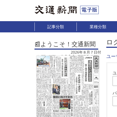
記事分類
業種分類
ロ
📰ようこそ！交通新聞
2026年８月７日付
ユー
ユ
パ