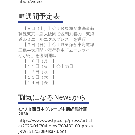
nbun/videos
🆕週間予定表
【８日（土）】◇ＪＲ東海が東海道新
幹線東京―新大阪間で翌朝到着の「東海
道ルミエールエクスプレス」を運行
【９日（日）】◇ＪＲ東海が東海道線
三島―大垣間で夜行列車「ムーンライト
ながら」を復刻運転
【１０日（月）】
【１１日（火）】◇山の日
【１２日（水）】
【１３日（木）】
【１４日（金）】
📶気になるNewsから
👉ＪＲ西日本グループ中期経営計画
2030
https://www.westjr.co.jp/press/articl
e/2026/04/30/items/260430_00_press_
JRWEST2030keikaku.pdf