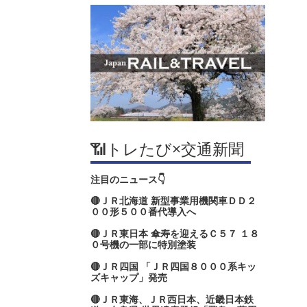
📶トレたび×交通新聞
注目のニュース👇
🔴ＪＲ北海道 新型事業用機関車ＤＤ２
００形５００番代導入へ
🔴ＪＲ東日本 傘寿を迎えるＣ５７ １８
０号機の一部に特別塗装
🔴ＪＲ四国 「ＪＲ四国８０００系キッ
ズキャップ」発売
🔴ＪＲ東海、ＪＲ西日本、近畿日本鉄