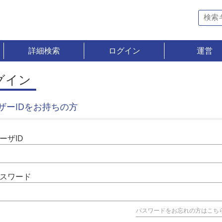
詳細検索
ログイン
運営
グイン
ザーIDをお持ちの方
ーザID
スワード
パスワードをお忘れの方はこち