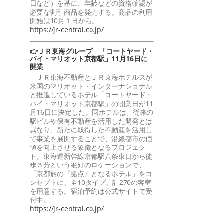
日など）を基に、年齢などの資格確認が
必要な割引商品を発売する。商品の利用
開始は10月１日から。
https://jr-central.co.jp/
👉ＪＲ東海グループ 「コートヤード・
バイ・マリオット京都駅」11月16日に
開業
ＪＲ東海不動産とＪＲ東海ホテルズが
米国のマリオット・インターナショナル
と推進しているホテル「コートヤード・
バイ・マリオット京都駅」の開業日が11
月16日に決定した。同ホテルは、従来の
駅ビルや保有不動産を活用した開発とは
異なり、新たに取得した不動産を活用し
て事業を展開することで、沿線都市の価
値を向上させる象徴となるプロジェク
ト。東海道新幹線京都駅八条東口から徒
歩３分という絶好のロケーションで、
「京都旅の『拠点』となるホテル」をコ
ンセプトに、全10タイプ、計270の客室
を用意する。宿泊予約は公式サイトで受
付中。
https://jr-central.co.jp/