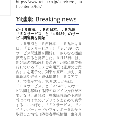
https://www.kotsu.co.jp/service/digita
l_contents/tdr/
📶速報 Breaking news
👉ＪＲ東海、ＪＲ西日本、ＪＲ九州
「ＥＸサービス」と「ｅ5489」のサー
ビス間連携を開始
ＪＲ東海とＪＲ西日本、ＪＲ九州は６
日、「ＥＸサービス」と「ｅ5489」の
サービス間連携を開始し、さらなる機能
拡充を図ると発表した。９月15日には、
新幹線の自動改札を通過した際に紙で発
行している「ＥＸご利用票（座席のご案
内）」を電子化。列車や座席に加え、発
車番線や遅延・運休情報も「ＥＸアプ
リ」で表示する。10月20日からは、
「ＥＸサービス」と「ｅ5489」のサー
ビス間を移動する際のログイン操作が不
要となり、新幹線・在来線特急の予約情
報はそれぞれのアプリでをまとめて表示
する。このほか、「ＥＸサービス」でマ
イナンバーカードやマイナポータルから
取得した情報（障害者手帳情報、生年月