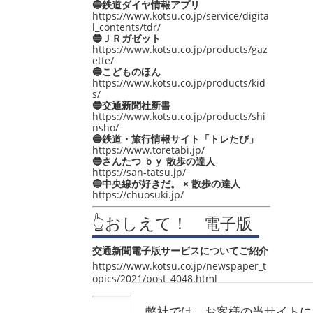
🔵鉄道ダイヤ情報アプリ
https://www.kotsu.co.jp/service/digita
l_contents/tdr/
🔵ＪＲガゼット
https://www.kotsu.co.jp/products/gaz
ette/
🔵こどものほん
https://www.kotsu.co.jp/products/kid
s/
🔵交通新聞社新書
https://www.kotsu.co.jp/products/shi
nsho/
🔵鉄道・旅行情報サイト「トレたび」
https://www.toretabi.jp/
🔵さんたつ ｂｙ 散歩の達人
https://san-tatsu.jp/
🔵中央線が好きだ。 × 散歩の達人
https://chuosuki.jp/
👆おしえて！ 電子版
交通新聞電子版サービスについてご紹介
https://www.kotsu.co.jp/newspaper_t
opics/2021/post_4048.html
弊社では、お客様の当サイトに