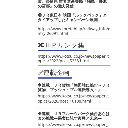
道、奈良県 世界遺産登録「飛鳥・藤原
の宮都」の魅力発信
🔴ＪＲ東日本 映画「ルックバック」と
タイアップしたキャンペーン展開
https://www.toretabi.jp/railway_info/e
ntry-26091.html
🔀ＨＰリンク集
https://www.kotsu.co.jp/newspaper_t
opics/2022/post_5238.html
✅連載企画
🔶連載 ＪＲ貨物「梅田峠に挑む～ＪＲ
貨物 プッシュ・プル運転導入～」
https://www.kotsu.co.jp/newspaper_t
opics/2026/post_10188.html
🔶連載 ＪＲフルーツパーク仙台あらは
まの挑戦―果実に託す復興と未来―
https://www.kotsu.co.jp/newspaper_t