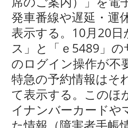
席のご案内）」を電
発車番線や遅延・運
表示する。10月20
ス」と「ｅ5489」
のログイン操作が不
特急の予約情報はそ
て表示する。このほ
イナンバーカードや
た情報（障害者手帳