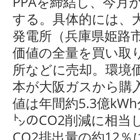
PPAを締結し、今月
する。具体的には、
発電所（兵庫県姫路
価値の全量を買い取
所などに売却。環境
本が大阪ガスから購
値は年間約5.3億kW
㌧のCO2削減に相当
CO2排出量の約12