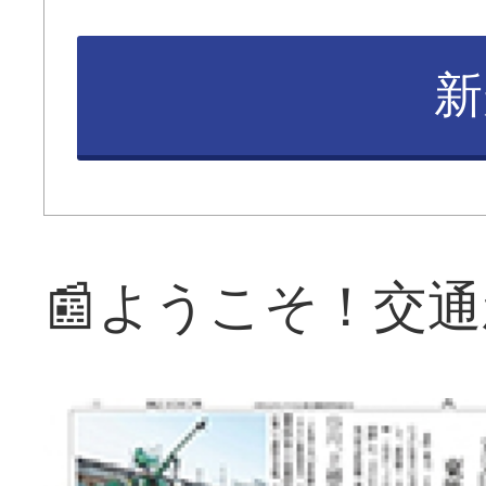
新
📰ようこそ！交