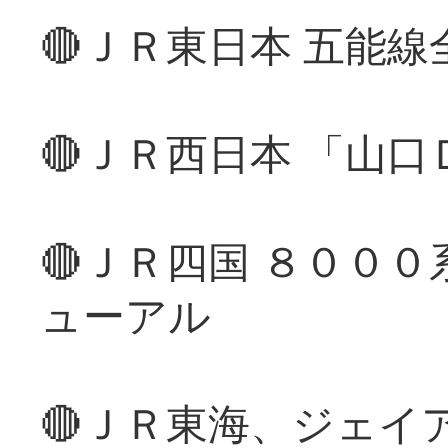
🔴ＪＲ東日本 五能
🔴ＪＲ西日本 「山
🔴ＪＲ四国 ８００
ューアル
🔴ＪＲ東海、ジェイ