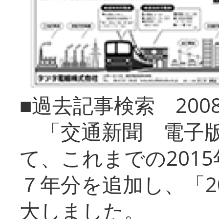
■過去記事検索 20
「交通新聞 電子版
て、これまでの201
７年分を追加し、「2
大しました