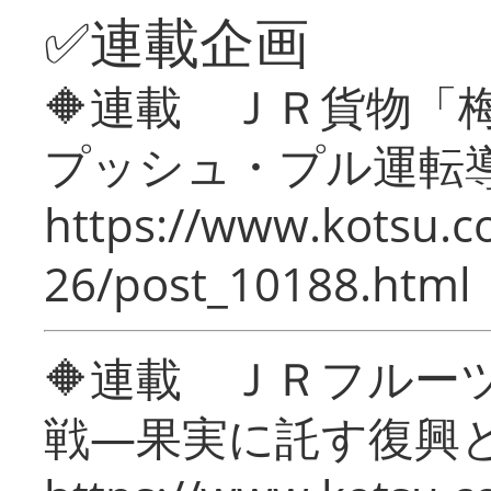
✅連載企画
🔶連載 ＪＲ貨物
プッシュ・プル運転
https://www.kotsu.c
26/post_10188.html
🔶連載 ＪＲフルー
戦―果実に託す復興