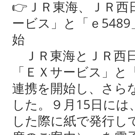
👉ＪＲ東海、ＪＲ西
ービス」と「ｅ548
始
ＪＲ東海とＪＲ西日
「ＥＸサービス」と「
連携を開始し、さら
した。９月15日には
した際に紙で発行し