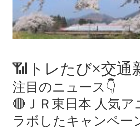
📶トレたび×交通
注目のニュース👇
🔴ＪＲ東日本 人気
ラボしたキャンペー