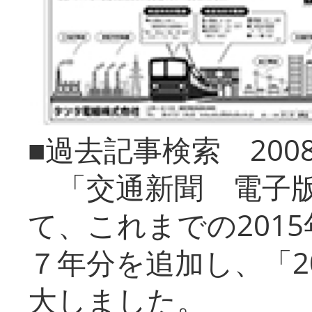
■過去記事検索 20
「交通新聞 電子版
て、これまでの201
７年分を追加し、「2
大しました