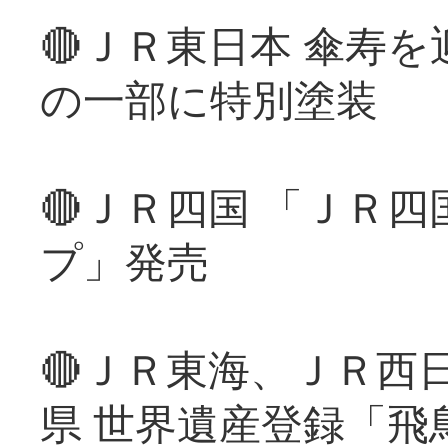
🔴ＪＲ東日本 傘寿
の一部に特別塗装
🔴ＪＲ四国 「ＪＲ
プ」発売
🔴ＪＲ東海、ＪＲ西
県 世界遺産登録「飛