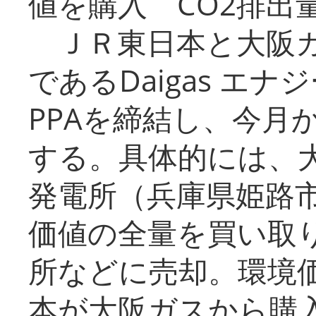
値を購入 CO2排出
ＪＲ東日本と大阪ガ
であるDaigas エ
PPAを締結し、今月
する。具体的には、
発電所（兵庫県姫路
価値の全量を買い取
所などに売却。環境
本が大阪ガスから購