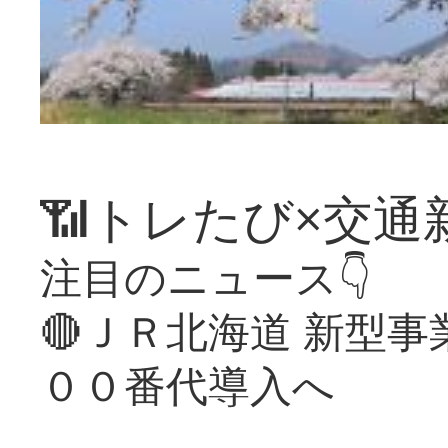
📶トレたび×交通
注目のニュース👇
🔴ＪＲ北海道 新型
００番代導入へ