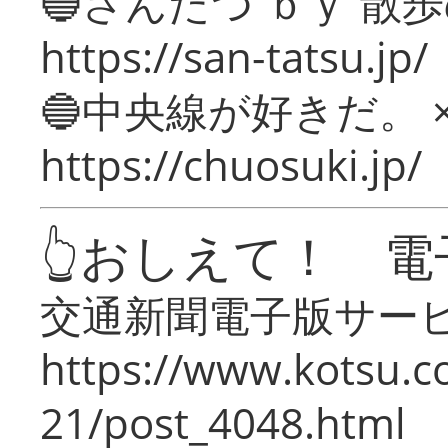
🔵さんたつ ｂｙ 散
https://san-tatsu.jp/
🔵中央線が好きだ。 
https://chuosuki.jp/
👆おしえて！ 電
交通新聞電子版サー
https://www.kotsu.c
21/post_4048.html