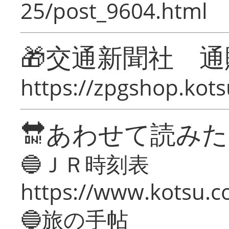
25/post_9604.html
🎁交通新聞社 通
https://zpgshop.kots
🔛あわせて読み
🔵ＪＲ時刻表
https://www.kotsu.co
🔵旅の手帖