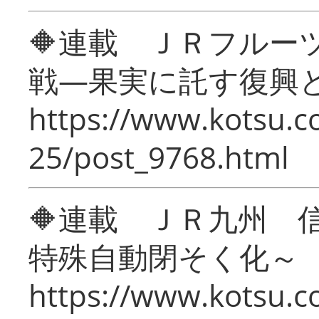
🔶連載 ＪＲフルー
戦―果実に託す復興
https://www.kotsu.c
25/post_9768.html
🔶連載 ＪＲ九州 
特殊自動閉そく化～
https://www.kotsu.c