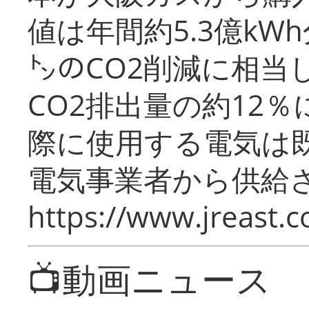
値は年間約5.3億kW
㌧のCO2削減に相当
CO2排出量の約12
際に使用する電気は
電気事業者から供給
https://www.jreast.co
📺動画ニュース