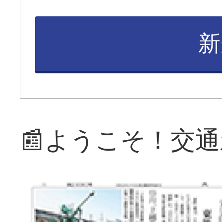
新
📰ようこそ！交