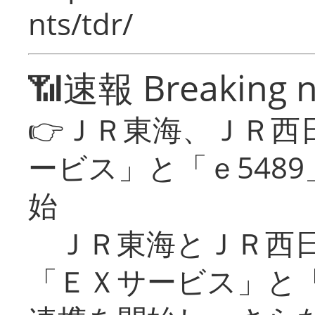
nts/tdr/
📶速報 Breaking 
👉ＪＲ東海、ＪＲ西
ービス」と「ｅ548
始
ＪＲ東海とＪＲ西日
「ＥＸサービス」と「