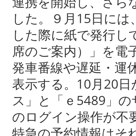
連携を開始し、さら
した。９月15日には
した際に紙で発行し
席のご案内）」を電
発車番線や遅延・運
表示する。10月20
ス」と「ｅ5489」
のログイン操作が不
特急の予約情報はそ