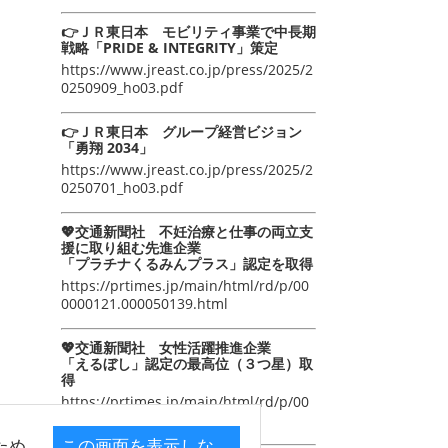
👉ＪＲ東日本 モビリティ事業で中長期
戦略「PRIDE & INTEGRITY」策定
https://www.jreast.co.jp/press/2025/2
0250909_ho03.pdf
👉ＪＲ東日本 グループ経営ビジョン
「勇翔 2034」
https://www.jreast.co.jp/press/2025/2
0250701_ho03.pdf
💖交通新聞社 不妊治療と仕事の両立支
援に取り組む先進企業
「プラチナくるみんプラス」認定を取得
https://prtimes.jp/main/html/rd/p/00
0000121.000050139.html
💖交通新聞社 女性活躍推進企業
「えるぼし」認定の最高位（３つ星）取
得
https://prtimes.jp/main/html/rd/p/00
0000105.000050139.html
ため
この画面を表示しな