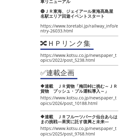
車リニューアル
🔴ＪＲ東海、ジェイアール東海髙島屋
名駅エリア回遊イベントスタート
https://www.toretabi.jp/railway_info/e
ntry-26033.html
🔀ＨＰリンク集
https://www.kotsu.co.jp/newspaper_t
opics/2022/post_5238.html
✅連載企画
🔶連載 ＪＲ貨物「梅田峠に挑む～ＪＲ
貨物 プッシュ・プル運転導入～」
https://www.kotsu.co.jp/newspaper_t
opics/2026/post_10188.html
🔶連載 ＪＲフルーツパーク仙台あらは
まの挑戦―果実に託す復興と未来―
https://www.kotsu.co.jp/newspaper_t
opics/2025/post_9768.html