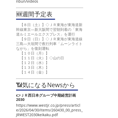
nbun/videos
🆕週間予定表
【８日（土）】◇ＪＲ東海が東海道新
幹線東京―新大阪間で翌朝到着の「東海
道ルミエールエクスプレス」を運行
【９日（日）】◇ＪＲ東海が東海道線
三島―大垣間で夜行列車「ムーンライト
ながら」を復刻運転
【１０日（月）】
【１１日（火）】◇山の日
【１２日（水）】
【１３日（木）】
【１４日（金）】
📶気になるNewsから
👉ＪＲ西日本グループ中期経営計画
2030
https://www.westjr.co.jp/press/articl
e/2026/04/30/items/260430_00_press_
JRWEST2030keikaku.pdf