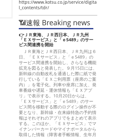
https://www.kotsu.co.jp/service/digita
l_contents/tdr/
📶速報 Breaking news
👉ＪＲ東海、ＪＲ西日本、ＪＲ九州
「ＥＸサービス」と「ｅ5489」のサー
ビス間連携を開始
ＪＲ東海とＪＲ西日本、ＪＲ九州は６
日、「ＥＸサービス」と「ｅ5489」の
サービス間連携を開始し、さらなる機能
拡充を図ると発表した。９月15日には、
新幹線の自動改札を通過した際に紙で発
行している「ＥＸご利用票（座席のご案
内）」を電子化。列車や座席に加え、発
車番線や遅延・運休情報も「ＥＸアプ
リ」で表示する。10月20日からは、
「ＥＸサービス」と「ｅ5489」のサー
ビス間を移動する際のログイン操作が不
要となり、新幹線・在来線特急の予約情
報はそれぞれのアプリでをまとめて表示
する。このほか、「ＥＸサービス」でマ
イナンバーカードやマイナポータルから
取得した情報（障害者手帳情報、生年月