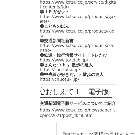
https://www.kotsu.co.jp/service/digita
l_contents/tdr/
🔵ＪＲガゼット
https://www.kotsu.co.jp/products/gaz
ette/
🔵こどものほん
https://www.kotsu.co.jp/products/kid
s/
🔵交通新聞社新書
https://www.kotsu.co.jp/products/shi
nsho/
🔵鉄道・旅行情報サイト「トレたび」
https://www.toretabi.jp/
🔵さんたつ ｂｙ 散歩の達人
https://san-tatsu.jp/
🔵中央線が好きだ。 × 散歩の達人
https://chuosuki.jp/
👆おしえて！ 電子版
交通新聞電子版サービスについてご紹介
https://www.kotsu.co.jp/newspaper_t
opics/2021/post_4048.html
弊社では、お客様の当サイトに