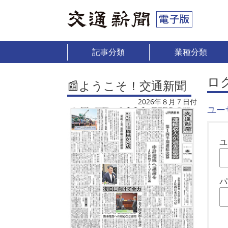
記事分類
業種分類
ロ
📰ようこそ！交通新聞
2026年８月７日付
ユー
ユ
パ