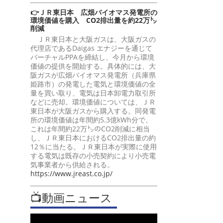
👉ＪＲ東日本 広畑バイオマス発電所の
環境価値を購入 CO2排出量を約22万㌧
削減
ＪＲ東日本と大阪ガスは、大阪ガスの
代理店であるDaigas エナジーを通じて
バーチャルPPAを締結し、今月から環境
価値の提供を開始する。具体的には、大
阪ガスが広畑バイオマス発電所（兵庫県
姫路市）の発電した電気と環境価値の全
量を買い取り、電気は日本卸電力取引所
などに売却。環境価値については、ＪＲ
東日本が大阪ガスから購入する。同発電
所の環境価値は年間約5.3億kWh分で、
これは年間約22万㌧のCO2削減に相当
し、ＪＲ東日本におけるCO2排出量の約
12％に当たる。ＪＲ東日本が実際に使用
する電気は既存の小売契約により小売電
気事業者から供給される。
https://www.jreast.co.jp/
📺動画ニュース