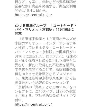
日など）を基に、年齢などの資格確認が
必要な割引商品を発売する。商品の利用
開始は10月１日から。
https://jr-central.co.jp/
👉ＪＲ東海グループ 「コートヤード・
バイ・マリオット京都駅」11月16日に
開業
ＪＲ東海不動産とＪＲ東海ホテルズが
米国のマリオット・インターナショナル
と推進しているホテル「コートヤード・
バイ・マリオット京都駅」の開業日が11
月16日に決定した。同ホテルは、従来の
駅ビルや保有不動産を活用した開発とは
異なり、新たに取得した不動産を活用し
て事業を展開することで、沿線都市の価
値を向上させる象徴となるプロジェク
ト。東海道新幹線京都駅八条東口から徒
歩３分という絶好のロケーションで、
「京都旅の『拠点』となるホテル」をコ
ンセプトに、全10タイプ、計270の客室
を用意する。宿泊予約は公式サイトで受
付中。
https://jr-central.co.jp/