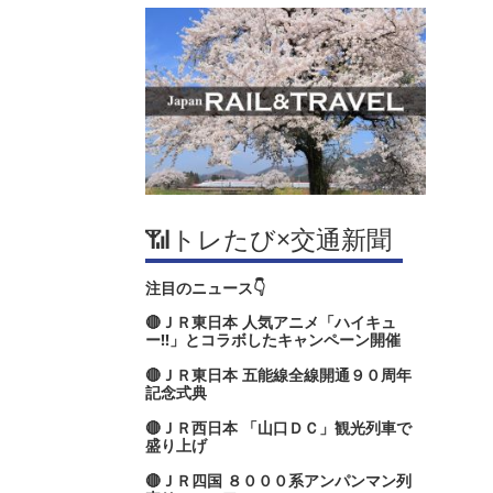
📶トレたび×交通新聞
注目のニュース👇
🔴ＪＲ東日本 人気アニメ「ハイキュ
ー‼」とコラボしたキャンペーン開催
🔴ＪＲ東日本 五能線全線開通９０周年
記念式典
🔴ＪＲ西日本 「山口ＤＣ」観光列車で
盛り上げ
🔴ＪＲ四国 ８０００系アンパンマン列