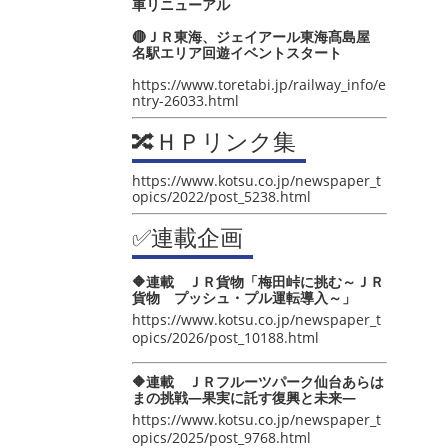
車リニューアル
🔴ＪＲ東海、ジェイアール東海髙島屋
名駅エリア回遊イベントスタート
https://www.toretabi.jp/railway_info/e
ntry-26033.html
🔀ＨＰリンク集
https://www.kotsu.co.jp/newspaper_t
opics/2022/post_5238.html
✅連載企画
🔶連載 ＪＲ貨物「梅田峠に挑む～ＪＲ
貨物 プッシュ・プル運転導入～」
https://www.kotsu.co.jp/newspaper_t
opics/2026/post_10188.html
🔶連載 ＪＲフルーツパーク仙台あらは
まの挑戦―果実に託す復興と未来―
https://www.kotsu.co.jp/newspaper_t
opics/2025/post_9768.html