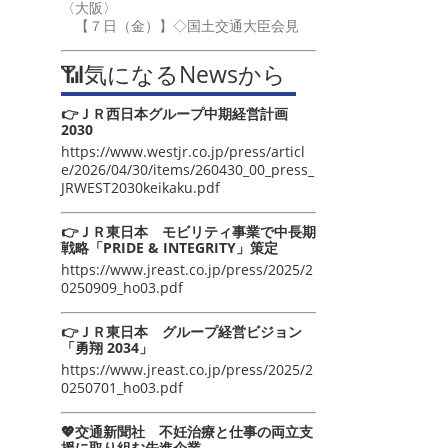
〈大阪〉
【７日（金）】◇国土交通大臣会見
📶気になるNewsから
👉ＪＲ西日本グループ中期経営計画
2030
https://www.westjr.co.jp/press/articl
e/2026/04/30/items/260430_00_press_
JRWEST2030keikaku.pdf
👉ＪＲ東日本 モビリティ事業で中長期
戦略「PRIDE & INTEGRITY」策定
https://www.jreast.co.jp/press/2025/2
0250909_ho03.pdf
👉ＪＲ東日本 グループ経営ビジョン
「勇翔 2034」
https://www.jreast.co.jp/press/2025/2
0250701_ho03.pdf
💖交通新聞社 不妊治療と仕事の両立支
援に取り組む先進企業