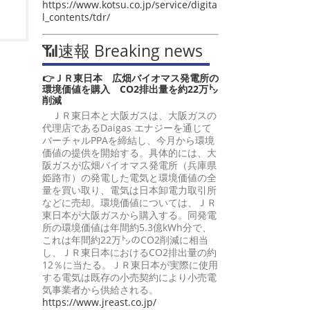
https://www.kotsu.co.jp/service/digita
l_contents/tdr/
📶速報 Breaking news
👉ＪＲ東日本 広畑バイオマス発電所の
環境価値を購入 CO2排出量を約22万㌧
削減
ＪＲ東日本と大阪ガスは、大阪ガスの
代理店であるDaigas エナジーを通じて
バーチャルPPAを締結し、今月から環境
価値の提供を開始する。具体的には、大
阪ガスが広畑バイオマス発電所（兵庫県
姫路市）の発電した電気と環境価値の全
量を買い取り、電気は日本卸電力取引所
などに売却。環境価値については、ＪＲ
東日本が大阪ガスから購入する。同発電
所の環境価値は年間約5.3億kWh分で、
これは年間約22万㌧のCO2削減に相当
し、ＪＲ東日本におけるCO2排出量の約
12％に当たる。ＪＲ東日本が実際に使用
する電気は既存の小売契約により小売電
気事業者から供給される。
https://www.jreast.co.jp/