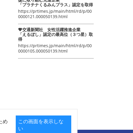
「プラチナくるみんプラス」認定を取得
https://prtimes.jp/main/html/rd/p/00
0000121.000050139.html
💖交通新聞社 女性活躍推進企業
「えるぼし」認定の最高位（３つ星）取
得
https://prtimes.jp/main/html/rd/p/00
0000105.000050139.html
ため
この画面を表示しな
い