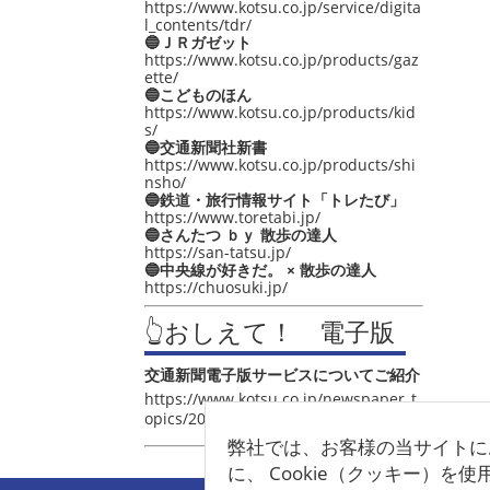
https://www.kotsu.co.jp/service/digita
l_contents/tdr/
🔵ＪＲガゼット
https://www.kotsu.co.jp/products/gaz
ette/
🔵こどものほん
https://www.kotsu.co.jp/products/kid
s/
🔵交通新聞社新書
https://www.kotsu.co.jp/products/shi
nsho/
🔵鉄道・旅行情報サイト「トレたび」
https://www.toretabi.jp/
🔵さんたつ ｂｙ 散歩の達人
https://san-tatsu.jp/
🔵中央線が好きだ。 × 散歩の達人
https://chuosuki.jp/
👆おしえて！ 電子版
交通新聞電子版サービスについてご紹介
https://www.kotsu.co.jp/newspaper_t
opics/2021/post_4048.html
弊社では、お客様の当サイトに
に、 Cookie（クッキー）を