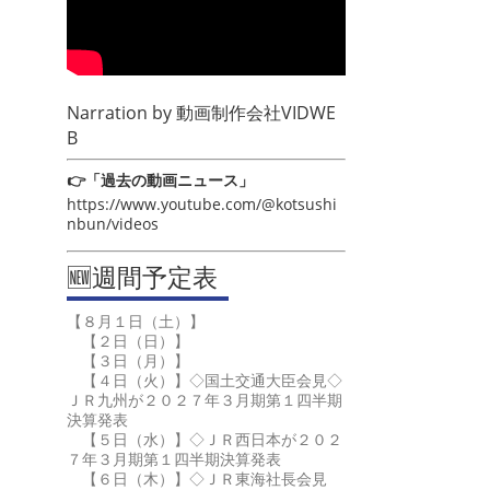
Narration by
動画制作会社VIDWE
B
👉「過去の動画ニュース」
https://www.youtube.com/@kotsushi
nbun/videos
🆕週間予定表
【８月１日（土）】
【２日（日）】
【３日（月）】
【４日（火）】◇国土交通大臣会見◇
ＪＲ九州が２０２７年３月期第１四半期
決算発表
【５日（水）】◇ＪＲ西日本が２０２
７年３月期第１四半期決算発表
【６日（木）】◇ＪＲ東海社長会見