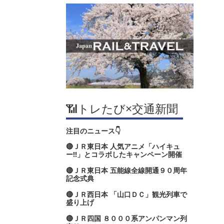
📶トレたび×交通新聞
注目のニュース👇
🔴ＪＲ東日本 人気アニメ「ハイキュ
ー‼」とコラボしたキャンペーン開催
🔴ＪＲ東日本 五能線全線開通９０周年
記念式典
🔴ＪＲ西日本 「山口ＤＣ」観光列車で
盛り上げ
🔴ＪＲ四国 ８０００系アンパンマン列