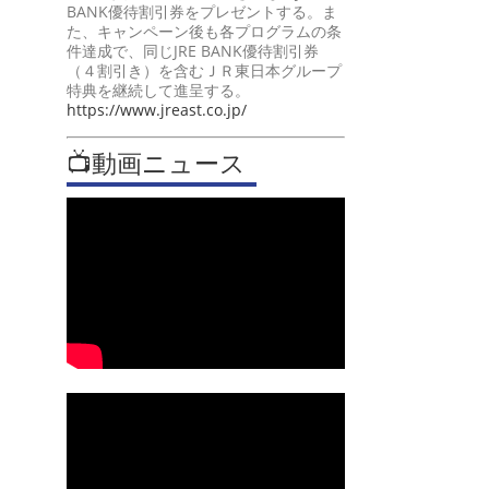
BANK優待割引券をプレゼントする。ま
た、キャンペーン後も各プログラムの条
件達成で、同じJRE BANK優待割引券
（４割引き）を含むＪＲ東日本グループ
特典を継続して進呈する。
https://www.jreast.co.jp/
📺動画ニュース