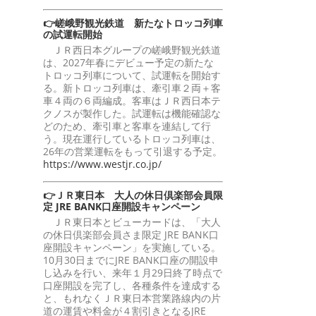
👉嵯峨野観光鉄道 新たなトロッコ列車
の試運転開始
ＪＲ西日本グループの嵯峨野観光鉄道
は、2027年春にデビュー予定の新たな
トロッコ列車について、試運転を開始す
る。新トロッコ列車は、牽引車２両＋客
車４両の６両編成。客車はＪＲ西日本テ
クノスが製作した。試運転は機能確認な
どのため、牽引車と客車を連結して行
う。現在運行しているトロッコ列車は、
26年の営業運転をもって引退する予定。
https://www.westjr.co.jp/
👉ＪＲ東日本 大人の休日倶楽部会員限
定 JRE BANK口座開設キャンペーン
ＪＲ東日本とビューカードは、「大人
の休日倶楽部会員さま限定 JRE BANK口
座開設キャンペーン」を実施している。
10月30日までにJRE BANK口座の開設申
し込みを行い、来年１月29日終了時点で
口座開設を完了し、各種条件を達成する
と、もれなくＪＲ東日本営業路線内の片
道の運賃や料金が４割引きとなるJRE