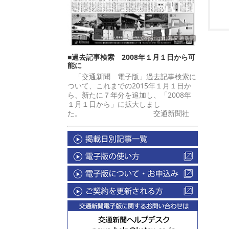
■過去記事検索 2008年１月１日から可
能に
「交通新聞 電子版」過去記事検索に
ついて、これまでの2015年１月１日か
ら、新たに７年分を追加し、「2008年
１月１日から」に拡大しまし
た。 交通新聞社