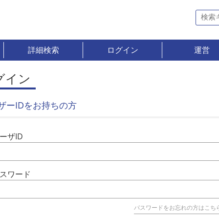
詳細検索
ログイン
運営
グイン
ザーIDをお持ちの方
ーザID
スワード
パスワードをお忘れの方はこち