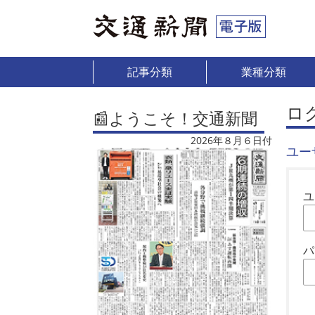
記事分類
業種分類
ロ
📰ようこそ！交通新聞
2026年８月６日付
ユー
ユ
パ