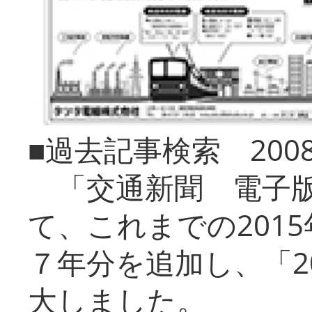
■過去記事検索 20
「交通新聞 電子版
て、これまでの201
７年分を追加し、「2
大しました