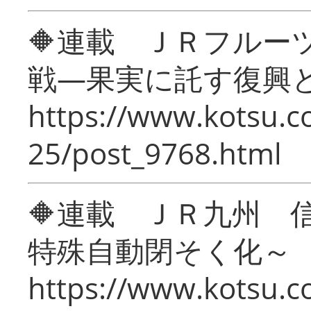
🔶連載 ＪＲフルー
戦―果実に託す復興
https://www.kotsu.c
25/post_9768.html
🔶連載 ＪＲ九州 
特殊自動閉そく化～
https://www.kotsu.c