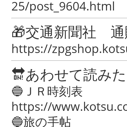
25/post_9604.html
🎁交通新聞社 通
https://zpgshop.kots
🔛あわせて読み
🔵ＪＲ時刻表
https://www.kotsu.co
🔵旅の手帖