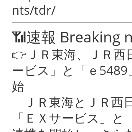
nts/tdr/
📶速報 Breaking 
👉ＪＲ東海、ＪＲ西
ービス」と「ｅ548
始
ＪＲ東海とＪＲ西日
「ＥＸサービス」と「