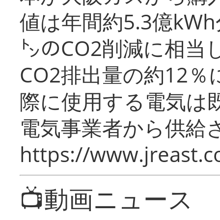
値は年間約5.3億kW
㌧のCO2削減に相当
CO2排出量の約12
際に使用する電気は
電気事業者から供給
https://www.jreast.co
📺動画ニュース