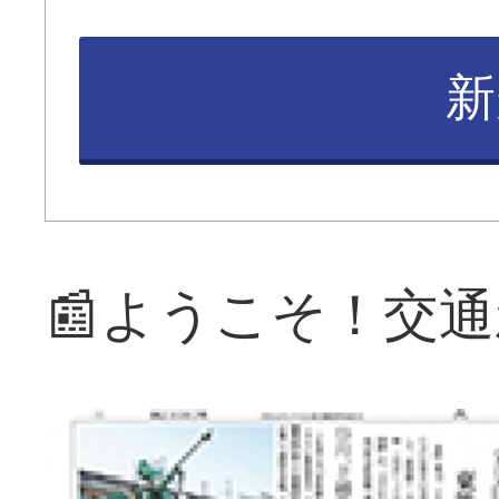
新
📰ようこそ！交