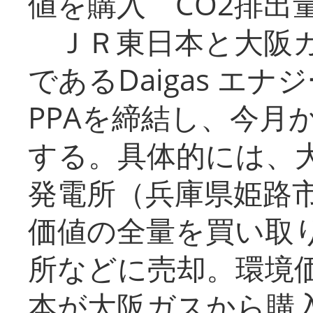
値を購入 CO2排出
ＪＲ東日本と大阪ガ
であるDaigas エ
PPAを締結し、今月
する。具体的には、
発電所（兵庫県姫路
価値の全量を買い取
所などに売却。環境
本が大阪ガスから購