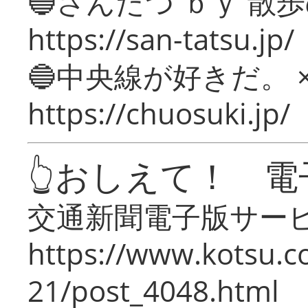
🔵さんたつ ｂｙ 散
https://san-tatsu.jp/
🔵中央線が好きだ。 
https://chuosuki.jp/
👆おしえて！ 電
交通新聞電子版サー
https://www.kotsu.c
21/post_4048.html