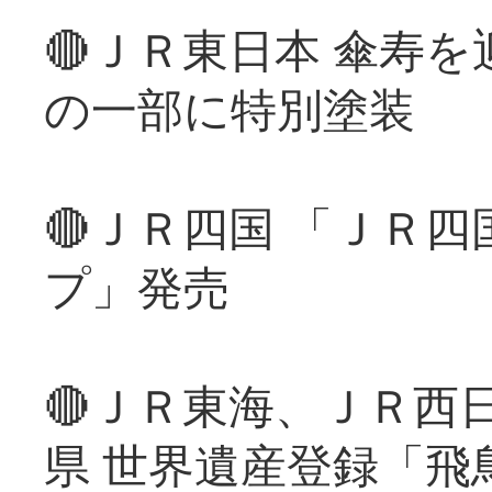
🔴ＪＲ東日本 傘寿
の一部に特別塗装
🔴ＪＲ四国 「ＪＲ
プ」発売
🔴ＪＲ東海、ＪＲ西
県 世界遺産登録「飛