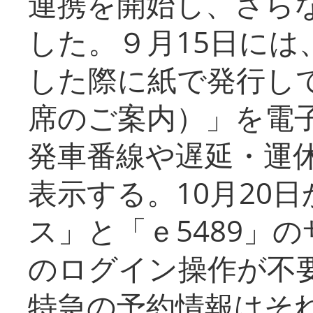
連携を開始し、さら
した。９月15日には
した際に紙で発行し
席のご案内）」を電
発車番線や遅延・運
表示する。10月20
ス」と「ｅ5489」
のログイン操作が不
特急の予約情報はそ