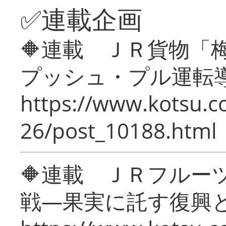
✅連載企画
🔶連載 ＪＲ貨物
プッシュ・プル運転
https://www.kotsu.c
26/post_10188.html
🔶連載 ＪＲフルー
戦―果実に託す復興