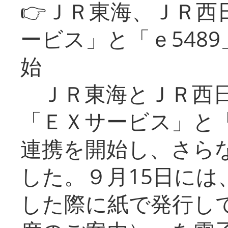
👉ＪＲ東海、ＪＲ西
ービス」と「ｅ548
始
ＪＲ東海とＪＲ西日
「ＥＸサービス」と「
連携を開始し、さら
した。９月15日には
した際に紙で発行し