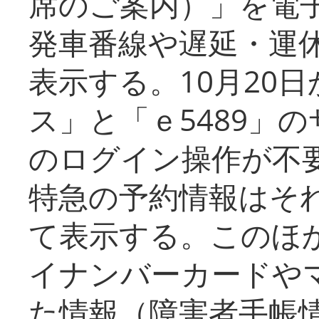
席のご案内）」を電
発車番線や遅延・運
表示する。10月20
ス」と「ｅ5489」
のログイン操作が不
特急の予約情報はそ
て表示する。このほ
イナンバーカードや
た情報（障害者手帳