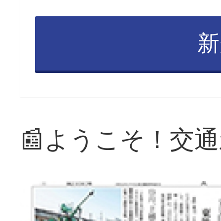
新
📰ようこそ！交