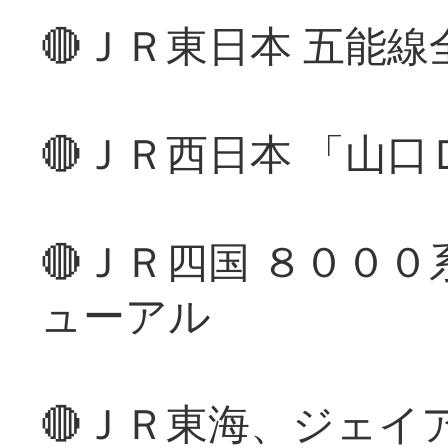
🔴ＪＲ東日本 五能
🔴ＪＲ西日本 「山
🔴ＪＲ四国 ８００
ューアル
🔴ＪＲ東海、ジェイ