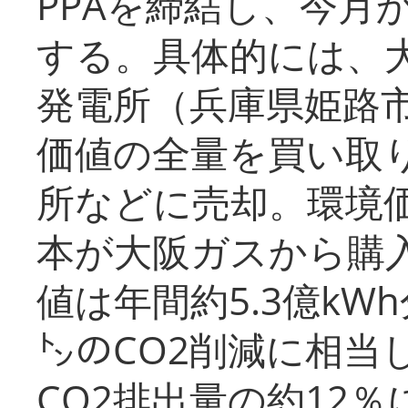
PPAを締結し、今月
する。具体的には、
発電所（兵庫県姫路
価値の全量を買い取
所などに売却。環境
本が大阪ガスから購
値は年間約5.3億kW
㌧のCO2削減に相当
CO2排出量の約12