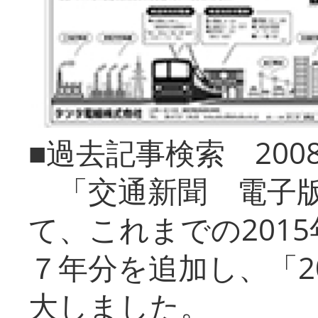
■過去記事検索 20
「交通新聞 電子版
て、これまでの201
７年分を追加し、「2
大しました