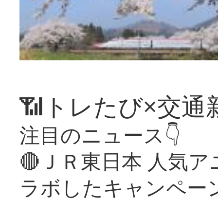
📶トレたび×交通
注目のニュース👇
🔴ＪＲ東日本 人気
ラボしたキャンペー