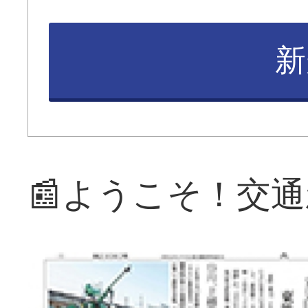
新
📰ようこそ！交