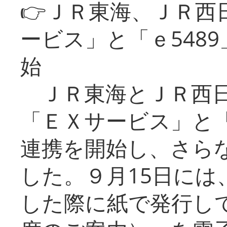
👉ＪＲ東海、ＪＲ西
ービス」と「ｅ548
始
ＪＲ東海とＪＲ西日
「ＥＸサービス」と「
連携を開始し、さら
した。９月15日には
した際に紙で発行し