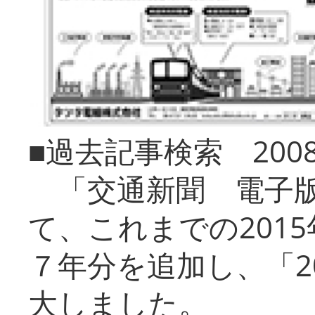
■過去記事検索 20
「交通新聞 電子版
て、これまでの201
７年分を追加し、「2
大しました