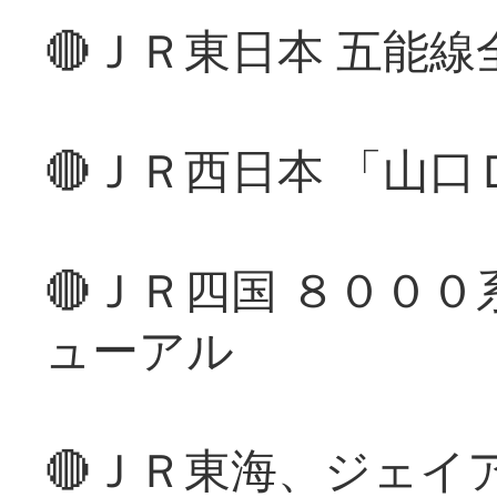
🔴ＪＲ東日本 五能
🔴ＪＲ西日本 「山
🔴ＪＲ四国 ８００
ューアル
🔴ＪＲ東海、ジェイ