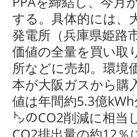
PPAを締結し、今月
する。具体的には、
発電所（兵庫県姫路
価値の全量を買い取
所などに売却。環境
本が大阪ガスから購
値は年間約5.3億kW
㌧のCO2削減に相当
CO2排出量の約12