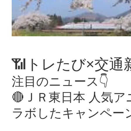
📶トレたび×交通
注目のニュース👇
🔴ＪＲ東日本 人気
ラボしたキャンペー