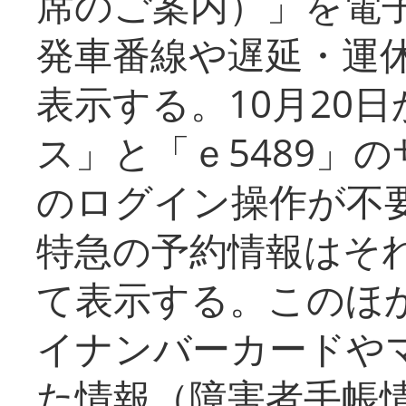
席のご案内）」を電
発車番線や遅延・運
表示する。10月20
ス」と「ｅ5489」
のログイン操作が不
特急の予約情報はそ
て表示する。このほ
イナンバーカードや
た情報（障害者手帳