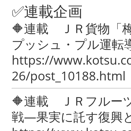
✅連載企画
🔶連載 ＪＲ貨物
プッシュ・プル運転
https://www.kotsu.c
26/post_10188.html
🔶連載 ＪＲフルー
戦―果実に託す復興