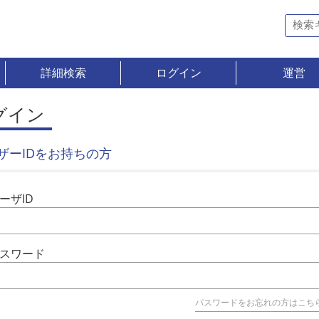
詳細検索
ログイン
運営
グイン
ザーIDをお持ちの方
ーザID
スワード
パスワードをお忘れの方はこち