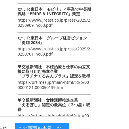
👉ＪＲ東日本 モビリティ事業で中長期
戦略「PRIDE & INTEGRITY」策定
https://www.jreast.co.jp/press/2025/2
0250909_ho03.pdf
👉ＪＲ東日本 グループ経営ビジョン
「勇翔 2034」
https://www.jreast.co.jp/press/2025/2
0250701_ho03.pdf
💖交通新聞社 不妊治療と仕事の両立支
援に取り組む先進企業
「プラチナくるみんプラス」認定を取得
https://prtimes.jp/main/html/rd/p/00
0000121.000050139.html
💖交通新聞社 女性活躍推進企業
「えるぼし」認定の最高位（３つ星）取
得
https://prtimes.jp/main/html/rd/p/00
0000105.000050139.html
ため
この画面を表示しな