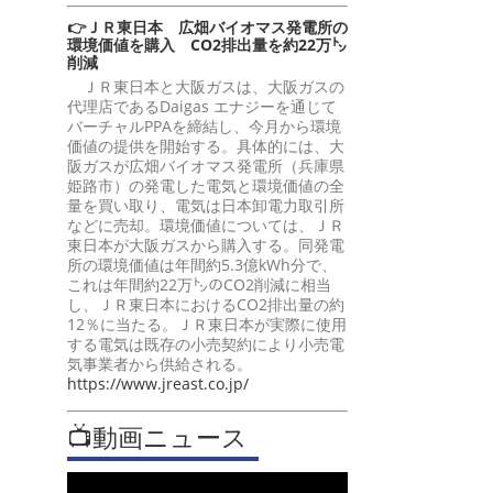
👉ＪＲ東日本 広畑バイオマス発電所の
環境価値を購入 CO2排出量を約22万㌧
削減
ＪＲ東日本と大阪ガスは、大阪ガスの
代理店であるDaigas エナジーを通じて
バーチャルPPAを締結し、今月から環境
価値の提供を開始する。具体的には、大
阪ガスが広畑バイオマス発電所（兵庫県
姫路市）の発電した電気と環境価値の全
量を買い取り、電気は日本卸電力取引所
などに売却。環境価値については、ＪＲ
東日本が大阪ガスから購入する。同発電
所の環境価値は年間約5.3億kWh分で、
これは年間約22万㌧のCO2削減に相当
し、ＪＲ東日本におけるCO2排出量の約
12％に当たる。ＪＲ東日本が実際に使用
する電気は既存の小売契約により小売電
気事業者から供給される。
https://www.jreast.co.jp/
📺動画ニュース