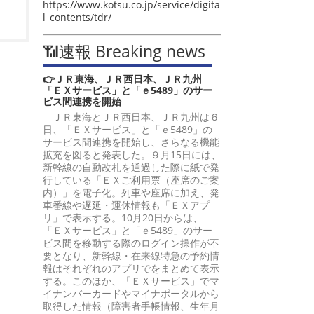
https://www.kotsu.co.jp/service/digita
l_contents/tdr/
📶速報 Breaking news
👉ＪＲ東海、ＪＲ西日本、ＪＲ九州
「ＥＸサービス」と「ｅ5489」のサー
ビス間連携を開始
ＪＲ東海とＪＲ西日本、ＪＲ九州は６
日、「ＥＸサービス」と「ｅ5489」の
サービス間連携を開始し、さらなる機能
拡充を図ると発表した。９月15日には、
新幹線の自動改札を通過した際に紙で発
行している「ＥＸご利用票（座席のご案
内）」を電子化。列車や座席に加え、発
車番線や遅延・運休情報も「ＥＸアプ
リ」で表示する。10月20日からは、
「ＥＸサービス」と「ｅ5489」のサー
ビス間を移動する際のログイン操作が不
要となり、新幹線・在来線特急の予約情
報はそれぞれのアプリでをまとめて表示
する。このほか、「ＥＸサービス」でマ
イナンバーカードやマイナポータルから
取得した情報（障害者手帳情報、生年月