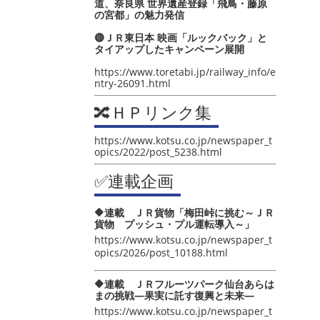
道、奈良県 世界遺産登録「飛鳥・藤原
の宮都」の魅力発信
🔴ＪＲ東日本 映画「ルックバック」と
タイアップしたキャンペーン展開
https://www.toretabi.jp/railway_info/e
ntry-26091.html
🔀ＨＰリンク集
https://www.kotsu.co.jp/newspaper_t
opics/2022/post_5238.html
✅連載企画
🔶連載 ＪＲ貨物「梅田峠に挑む～ＪＲ
貨物 プッシュ・プル運転導入～」
https://www.kotsu.co.jp/newspaper_t
opics/2026/post_10188.html
🔶連載 ＪＲフルーツパーク仙台あらは
まの挑戦―果実に託す復興と未来―
https://www.kotsu.co.jp/newspaper_t