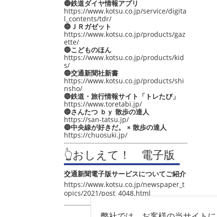
🔵鉄道ダイヤ情報アプリ
https://www.kotsu.co.jp/service/digita
l_contents/tdr/
🔵ＪＲガゼット
https://www.kotsu.co.jp/products/gaz
ette/
🔵こどものほん
https://www.kotsu.co.jp/products/kid
s/
🔵交通新聞社新書
https://www.kotsu.co.jp/products/shi
nsho/
🔵鉄道・旅行情報サイト「トレたび」
https://www.toretabi.jp/
🔵さんたつ ｂｙ 散歩の達人
https://san-tatsu.jp/
🔵中央線が好きだ。 × 散歩の達人
https://chuosuki.jp/
👆おしえて！ 電子版
交通新聞電子版サービスについてご紹介
https://www.kotsu.co.jp/newspaper_t
opics/2021/post_4048.html
弊社では、お客様の当サイトに