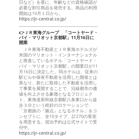
日など）を基に、年齢などの資格確認が
必要な割引商品を発売する。商品の利用
開始は10月１日から。
https://jr-central.co.jp/
👉ＪＲ東海グループ 「コートヤード・
バイ・マリオット京都駅」11月16日に
開業
ＪＲ東海不動産とＪＲ東海ホテルズが
米国のマリオット・インターナショナル
と推進しているホテル「コートヤード・
バイ・マリオット京都駅」の開業日が11
月16日に決定した。同ホテルは、従来の
駅ビルや保有不動産を活用した開発とは
異なり、新たに取得した不動産を活用し
て事業を展開することで、沿線都市の価
値を向上させる象徴となるプロジェク
ト。東海道新幹線京都駅八条東口から徒
歩３分という絶好のロケーションで、
「京都旅の『拠点』となるホテル」をコ
ンセプトに、全10タイプ、計270の客室
を用意する。宿泊予約は公式サイトで受
付中。
https://jr-central.co.jp/