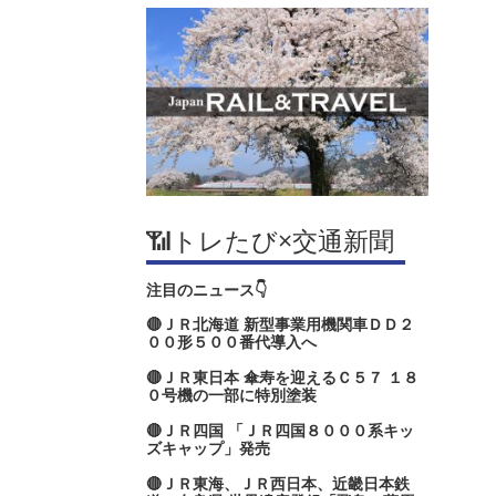
📶トレたび×交通新聞
注目のニュース👇
🔴ＪＲ北海道 新型事業用機関車ＤＤ２
００形５００番代導入へ
🔴ＪＲ東日本 傘寿を迎えるＣ５７ １８
０号機の一部に特別塗装
🔴ＪＲ四国 「ＪＲ四国８０００系キッ
ズキャップ」発売
🔴ＪＲ東海、ＪＲ西日本、近畿日本鉄