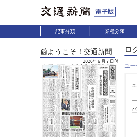
記事分類
業種分類
ロ
📰ようこそ！交通新聞
2026年８月７日付
ユー
ユ
パ