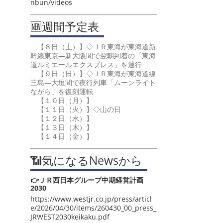
nbun/videos
🆕週間予定表
【８日（土）】◇ＪＲ東海が東海道新
幹線東京―新大阪間で翌朝到着の「東海
道ルミエールエクスプレス」を運行
【９日（日）】◇ＪＲ東海が東海道線
三島―大垣間で夜行列車「ムーンライト
ながら」を復刻運転
【１０日（月）】
【１１日（火）】◇山の日
【１２日（水）】
【１３日（木）】
【１４日（金）】
📶気になるNewsから
👉ＪＲ西日本グループ中期経営計画
2030
https://www.westjr.co.jp/press/articl
e/2026/04/30/items/260430_00_press_
JRWEST2030keikaku.pdf