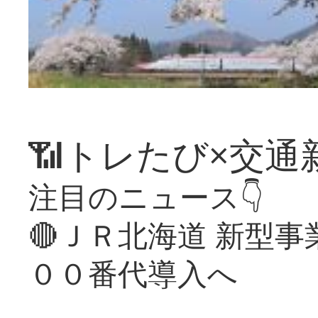
📶トレたび×交通
注目のニュース👇
🔴ＪＲ北海道 新型
００番代導入へ