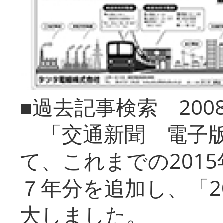
■過去記事検索 20
「交通新聞 電子版
て、これまでの201
７年分を追加し、「2
大しました