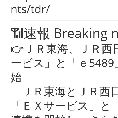
nts/tdr/
📶速報 Breaking 
👉ＪＲ東海、ＪＲ西
ービス」と「ｅ548
始
ＪＲ東海とＪＲ西日
「ＥＸサービス」と「