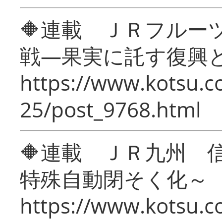
🔶連載 ＪＲフルー
戦―果実に託す復興
https://www.kotsu.c
25/post_9768.html
🔶連載 ＪＲ九州 
特殊自動閉そく化～
https://www.kotsu.c