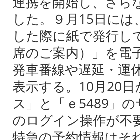
連携を開始し、さら
した。９月15日には
した際に紙で発行し
席のご案内）」を電
発車番線や遅延・運
表示する。10月20
ス」と「ｅ5489」
のログイン操作が不
特急の予約情報はそ