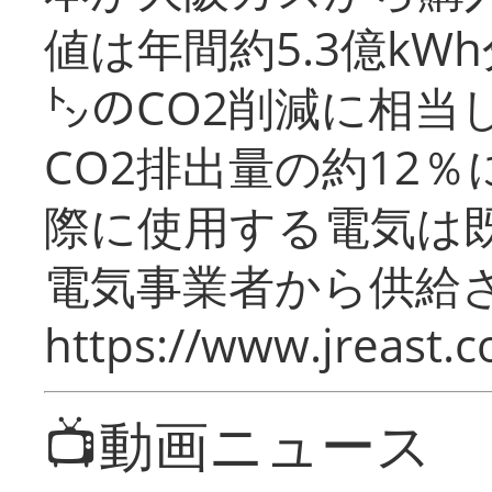
値は年間約5.3億kW
㌧のCO2削減に相当
CO2排出量の約12
際に使用する電気は
電気事業者から供給
https://www.jreast.co
📺動画ニュース