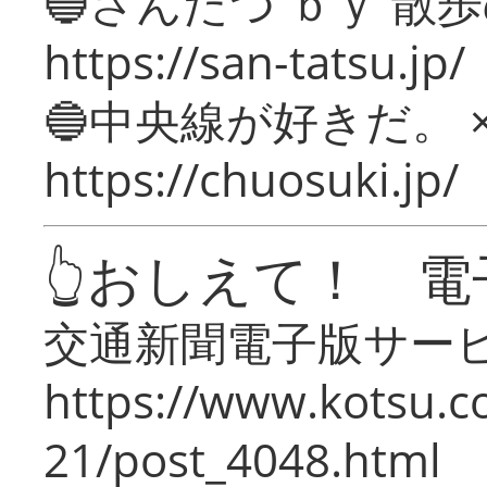
🔵さんたつ ｂｙ 散
https://san-tatsu.jp/
🔵中央線が好きだ。 
https://chuosuki.jp/
👆おしえて！ 電
交通新聞電子版サー
https://www.kotsu.c
21/post_4048.html