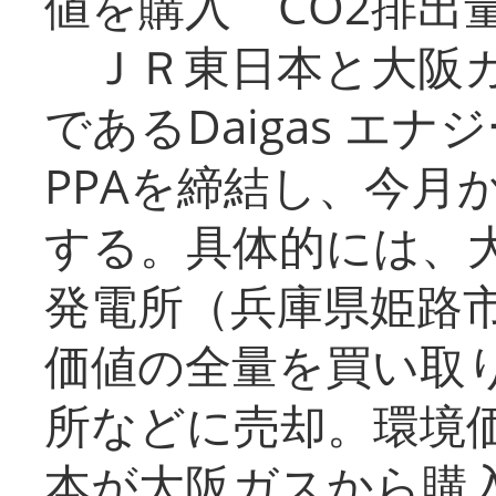
値を購入 CO2排出
ＪＲ東日本と大阪ガ
であるDaigas エ
PPAを締結し、今月
する。具体的には、
発電所（兵庫県姫路
価値の全量を買い取
所などに売却。環境
本が大阪ガスから購