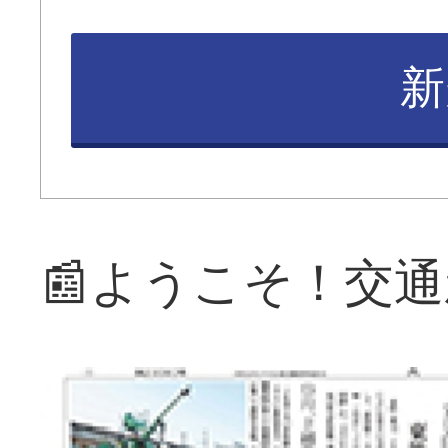
新
📰ようこそ！交