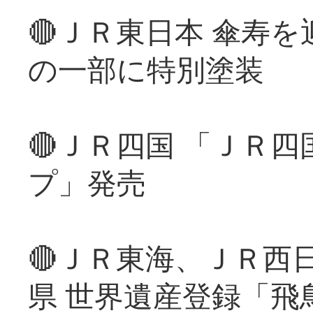
🔴ＪＲ東日本 傘寿
の一部に特別塗装
🔴ＪＲ四国 「ＪＲ
プ」発売
🔴ＪＲ東海、ＪＲ西
県 世界遺産登録「飛