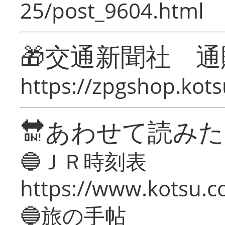
25/post_9604.html
🎁交通新聞社 通
https://zpgshop.kots
🔛あわせて読み
🔵ＪＲ時刻表
https://www.kotsu.co
🔵旅の手帖