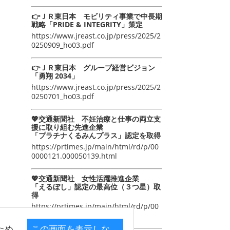
👉ＪＲ東日本 モビリティ事業で中長期
戦略「PRIDE & INTEGRITY」策定
https://www.jreast.co.jp/press/2025/2
0250909_ho03.pdf
👉ＪＲ東日本 グループ経営ビジョン
「勇翔 2034」
https://www.jreast.co.jp/press/2025/2
0250701_ho03.pdf
💖交通新聞社 不妊治療と仕事の両立支
援に取り組む先進企業
「プラチナくるみんプラス」認定を取得
https://prtimes.jp/main/html/rd/p/00
0000121.000050139.html
💖交通新聞社 女性活躍推進企業
「えるぼし」認定の最高位（３つ星）取
得
https://prtimes.jp/main/html/rd/p/00
0000105.000050139.html
ため
この画面を表示しな