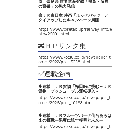
道、奈良県 世界遺産登録「飛鳥・藤原
の宮都」の魅力発信
🔴ＪＲ東日本 映画「ルックバック」と
タイアップしたキャンペーン展開
https://www.toretabi.jp/railway_info/e
ntry-26091.html
🔀ＨＰリンク集
https://www.kotsu.co.jp/newspaper_t
opics/2022/post_5238.html
✅連載企画
🔶連載 ＪＲ貨物「梅田峠に挑む～ＪＲ
貨物 プッシュ・プル運転導入～」
https://www.kotsu.co.jp/newspaper_t
opics/2026/post_10188.html
🔶連載 ＪＲフルーツパーク仙台あらは
まの挑戦―果実に託す復興と未来―
https://www.kotsu.co.jp/newspaper_t