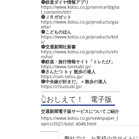
🔵鉄道ダイヤ情報アプリ
https://www.kotsu.co.jp/service/digita
l_contents/tdr/
🔵ＪＲガゼット
https://www.kotsu.co.jp/products/gaz
ette/
🔵こどものほん
https://www.kotsu.co.jp/products/kid
s/
🔵交通新聞社新書
https://www.kotsu.co.jp/products/shi
nsho/
🔵鉄道・旅行情報サイト「トレたび」
https://www.toretabi.jp/
🔵さんたつ ｂｙ 散歩の達人
https://san-tatsu.jp/
🔵中央線が好きだ。 × 散歩の達人
https://chuosuki.jp/
👆おしえて！ 電子版
交通新聞電子版サービスについてご紹介
https://www.kotsu.co.jp/newspaper_t
opics/2021/post_4048.html
弊社では、お客様の当サイトに