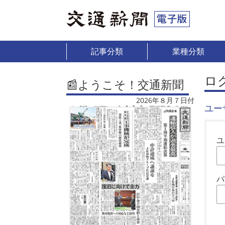
記事分類
業種分類
ロ
📰ようこそ！交通新聞
2026年８月７日付
ユー
ユ
パ