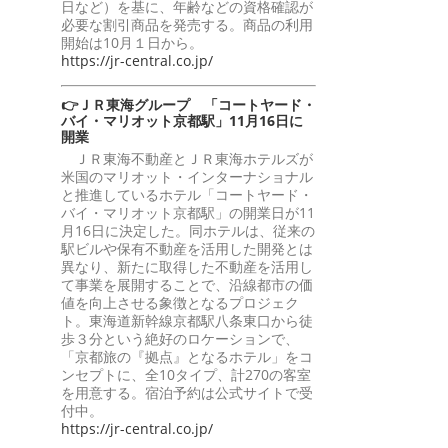
日など）を基に、年齢などの資格確認が
必要な割引商品を発売する。商品の利用
開始は10月１日から。
https://jr-central.co.jp/
👉ＪＲ東海グループ 「コートヤード・
バイ・マリオット京都駅」11月16日に
開業
ＪＲ東海不動産とＪＲ東海ホテルズが
米国のマリオット・インターナショナル
と推進しているホテル「コートヤード・
バイ・マリオット京都駅」の開業日が11
月16日に決定した。同ホテルは、従来の
駅ビルや保有不動産を活用した開発とは
異なり、新たに取得した不動産を活用し
て事業を展開することで、沿線都市の価
値を向上させる象徴となるプロジェク
ト。東海道新幹線京都駅八条東口から徒
歩３分という絶好のロケーションで、
「京都旅の『拠点』となるホテル」をコ
ンセプトに、全10タイプ、計270の客室
を用意する。宿泊予約は公式サイトで受
付中。
https://jr-central.co.jp/