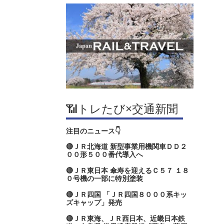
📶トレたび×交通新聞
注目のニュース👇
🔴ＪＲ北海道 新型事業用機関車ＤＤ２
００形５００番代導入へ
🔴ＪＲ東日本 傘寿を迎えるＣ５７ １８
０号機の一部に特別塗装
🔴ＪＲ四国 「ＪＲ四国８０００系キッ
ズキャップ」発売
🔴ＪＲ東海、ＪＲ西日本、近畿日本鉄