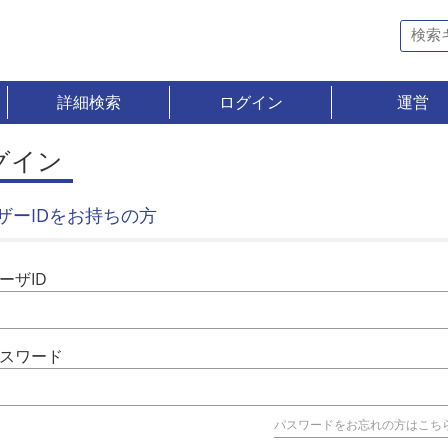
詳細検索
ログイン
運営
グイン
ザーIDをお持ちの方
ーザID
スワード
パスワードをお忘れの方はこち