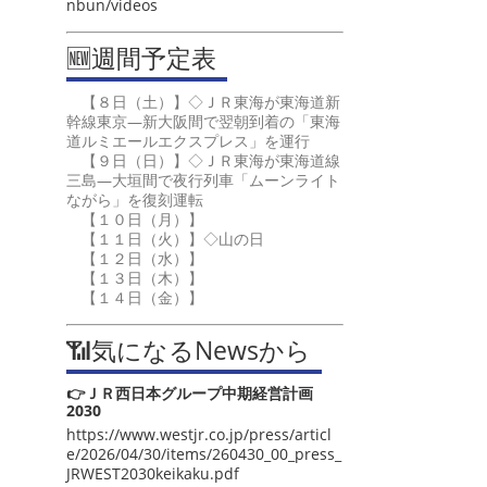
nbun/videos
🆕週間予定表
【８日（土）】◇ＪＲ東海が東海道新
幹線東京―新大阪間で翌朝到着の「東海
道ルミエールエクスプレス」を運行
【９日（日）】◇ＪＲ東海が東海道線
三島―大垣間で夜行列車「ムーンライト
ながら」を復刻運転
【１０日（月）】
【１１日（火）】◇山の日
【１２日（水）】
【１３日（木）】
【１４日（金）】
📶気になるNewsから
👉ＪＲ西日本グループ中期経営計画
2030
https://www.westjr.co.jp/press/articl
e/2026/04/30/items/260430_00_press_
JRWEST2030keikaku.pdf