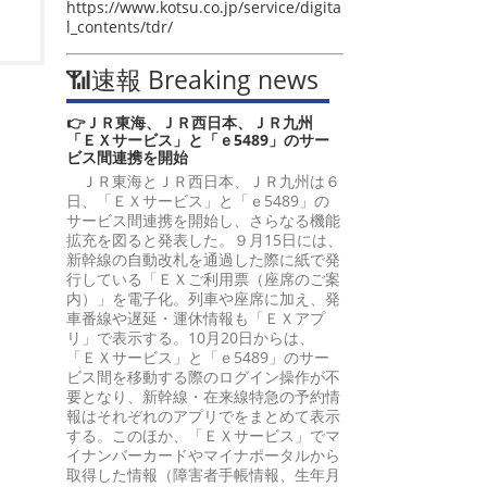
https://www.kotsu.co.jp/service/digita
l_contents/tdr/
📶速報 Breaking news
👉ＪＲ東海、ＪＲ西日本、ＪＲ九州
「ＥＸサービス」と「ｅ5489」のサー
ビス間連携を開始
ＪＲ東海とＪＲ西日本、ＪＲ九州は６
日、「ＥＸサービス」と「ｅ5489」の
サービス間連携を開始し、さらなる機能
拡充を図ると発表した。９月15日には、
新幹線の自動改札を通過した際に紙で発
行している「ＥＸご利用票（座席のご案
内）」を電子化。列車や座席に加え、発
車番線や遅延・運休情報も「ＥＸアプ
リ」で表示する。10月20日からは、
「ＥＸサービス」と「ｅ5489」のサー
ビス間を移動する際のログイン操作が不
要となり、新幹線・在来線特急の予約情
報はそれぞれのアプリでをまとめて表示
する。このほか、「ＥＸサービス」でマ
イナンバーカードやマイナポータルから
取得した情報（障害者手帳情報、生年月