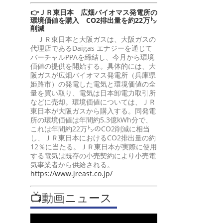
👉ＪＲ東日本 広畑バイオマス発電所の
環境価値を購入 CO2排出量を約22万㌧
削減
ＪＲ東日本と大阪ガスは、大阪ガスの
代理店であるDaigas エナジーを通じて
バーチャルPPAを締結し、今月から環境
価値の提供を開始する。具体的には、大
阪ガスが広畑バイオマス発電所（兵庫県
姫路市）の発電した電気と環境価値の全
量を買い取り、電気は日本卸電力取引所
などに売却。環境価値については、ＪＲ
東日本が大阪ガスから購入する。同発電
所の環境価値は年間約5.3億kWh分で、
これは年間約22万㌧のCO2削減に相当
し、ＪＲ東日本におけるCO2排出量の約
12％に当たる。ＪＲ東日本が実際に使用
する電気は既存の小売契約により小売電
気事業者から供給される。
https://www.jreast.co.jp/
📺動画ニュース